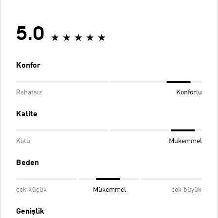
5.0
Konfor
Rahatsız
Konforlu
Kalite
Kötü
Mükemmel
Beden
çok küçük
Mükemmel
çok büyük
Genişlik