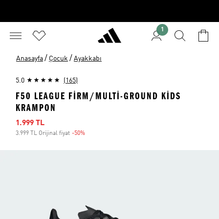
1
/
/
Anasayfa
Çocuk
Ayakkabı
5.0
(165)
F50 LEAGUE FIRM/MULTI-GROUND KIDS
KRAMPON
İndirimli fiyat
1.999 TL
3.999 TL Orijinal fiyat
-50%
İndirim