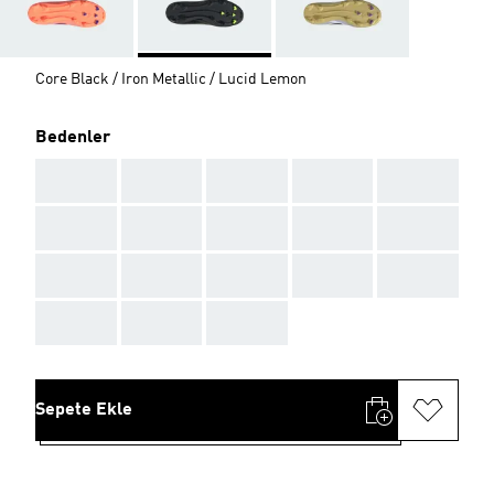
Core Black / Iron Metallic / Lucid Lemon
Bedenler
AAA
AAA
AAA
AAA
AAA
AAA
AAA
AAA
AAA
AAA
AAA
AAA
AAA
AAA
AAA
AAA
AAA
AAA
Sepete Ekle