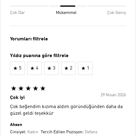
Çok Dar
Mükemmel
Çok Geniş
Yorumları filtrele
Yıldız puanına göre filtrele
5
4
3
2
1
29 Nisan 2026
Çok iyi
Çok beğendim kızıma aldım göründüğünden daha da
güzel geldi teşekkür
Ahsen
Cinsiyet:
Kadın
Tercih Edilen Pozisyon:
Defans