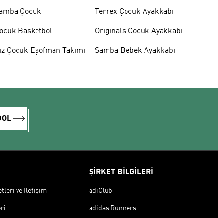
amba Çocuk
Terrex Çocuk Ayakkabı
ocuk Basketbol
Originals Cocuk Ayakkabi
yakkabısı
ız Çocuk Eşofman Takımı
Samba Bebek Ayakkabı
DOL
ŞİRKET BİLGİLERİ
leri ve İletişim
adiClub
ri
adidas Runners