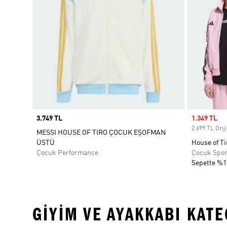
Price
3.749 TL
Sale price
1.349 TL
2.699 TL Oriji
MESSI HOUSE OF TIRO ÇOCUK EŞOFMAN
ÜSTÜ
House of T
Çocuk Performance
Çocuk Spo
Sepette %1
GIYIM VE AYAKKABI KAT