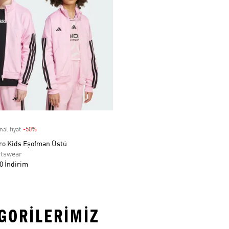
nal fiyat
-50%
Discount
iro Kids Eşofman Üstü
rtswear
0 İndirim
EGORILERIMIZ