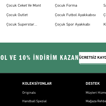
Çocuk Ceket Ve Mont
Çocuk Forma
S
Çocuk Outlet
Çocuk Futbol Ayakkabısı
Ç
A
Çocuk Superstar
Çoçuk Spor Ayakkabı
K
Ayakkabılar
 OL VE 10% İNDİRİM KAZAN
ÜCRETSİZ KAY
KOLEKSİYONLAR
DESTEK
Originals
Müşteri Hizmet
Handball Spezial
Mağaza Rehbe