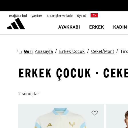
mağaza bul
yardım
siparişler ve iade
üye ol
AYAKKABI
ERKEK
KADIN
Geri
Anasayfa
Erkek Çocuk
Ceket/Mont
Tir
ERKEK ÇOCUK · CEK
2 sonuçlar
Favori Listesi