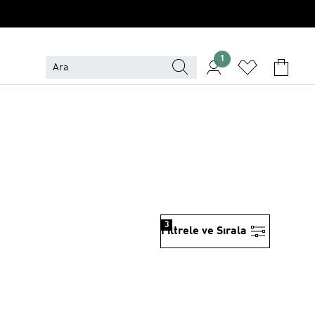
1
3
Filtrele ve Sırala