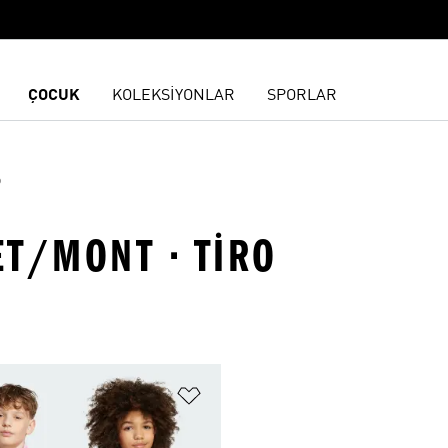
ÇOCUK
KOLEKSİYONLAR
SPORLAR
o
ET/MONT · TIRO
ne Ekle
Favori Listesine Ekle