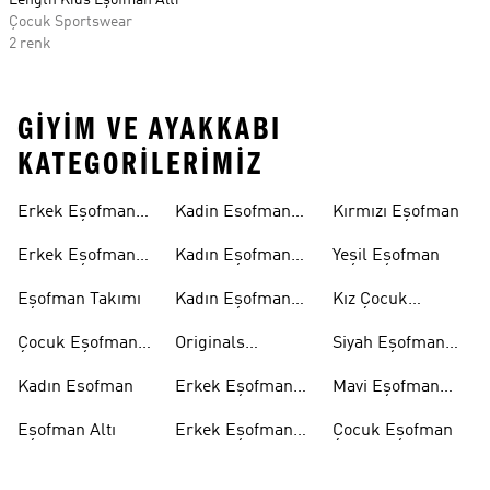
Length Kids Eşofman Altı
Çocuk Sportswear
2 renk
GIYIM VE AYAKKABI
KATEGORILERIMIZ
Erkek Eşofman
Kadin Esofman
Kırmızı Eşofman
Altı
Alti
Erkek Eşofman
Kadın Eşofman
Yeşil Eşofman
Takımı
Altı
Eşofman Takımı
Kadın Eşofman
Kız Çocuk
Takımı
Eşofman
Çocuk Eşofman
Originals
Siyah Eşofman
Takımı
Eşofman Takımı
Takımı
Kadın Esofman
Erkek Eşofman
Mavi Eşofman
Altı
Takımı
Eşofman Altı
Erkek Eşofman
Çocuk Eşofman
Takımı