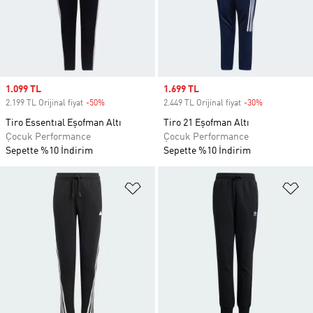
Sale price
1.099 TL
Sale price
1.699 TL
2.199 TL Orijinal fiyat
-50%
Discount
2.449 TL Orijinal fiyat
-30%
Discount
Tiro Essentıal Eşofman Altı
Tiro 21 Eşofman Altı
Çocuk Performance
Çocuk Performance
Sepette %10 İndirim
Sepette %10 İndirim
Favori Listesine Ekle
Fa