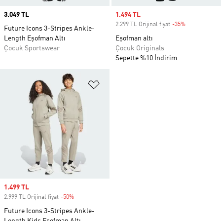
Price
3.049 TL
Sale price
1.494 TL
2.299 TL Orijinal fiyat
-35%
Discount
Future Icons 3-Stripes Ankle-
Length Eşofman Altı
Eşofman altı
Çocuk Sportswear
Çocuk Originals
Sepette %10 İndirim
Favori Listesine Ekle
Sale price
1.499 TL
2.999 TL Orijinal fiyat
-50%
Discount
Future Icons 3-Stripes Ankle-