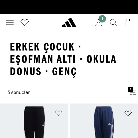
1
ERKEK ÇOCUK ·
EŞOFMAN ALTI · OKULA
DONUS · GENÇ
4
5 sonuçlar
Favori Listesine Ekle
Fa