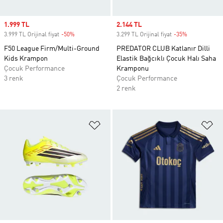
Sale price
1.999 TL
Sale price
2.144 TL
3.999 TL Orijinal fiyat
-50%
Discount
3.299 TL Orijinal fiyat
-35%
Discount
F50 League Firm/Multi-Ground
PREDATOR CLUB Katlanır Dilli
Kids Krampon
Elastik Bağcıklı Çocuk Halı Saha
Çocuk Performance
Kramponu
3 renk
Çocuk Performance
2 renk
Favori Listesine Ekle
Fa