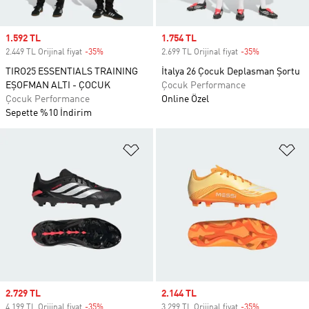
Sale price
1.592 TL
Sale price
1.754 TL
2.449 TL Orijinal fiyat
-35%
Discount
2.699 TL Orijinal fiyat
-35%
Discount
TIRO25 ESSENTIALS TRAINING
İtalya 26 Çocuk Deplasman Şortu
EŞOFMAN ALTI - ÇOCUK
Çocuk Performance
Çocuk Performance
Online Özel
Sepette %10 İndirim
Favori Listesine Ekle
Fa
Sale price
2.729 TL
Sale price
2.144 TL
4.199 TL Orijinal fiyat
-35%
Discount
3.299 TL Orijinal fiyat
-35%
Discount