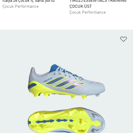
İtalya 26 Çocuk İç Saha Şortu
TIRO25 ESSENTIALS TRAINING
Çocuk Performance
ÇOCUK ÜST
Çocuk Performance
Fa