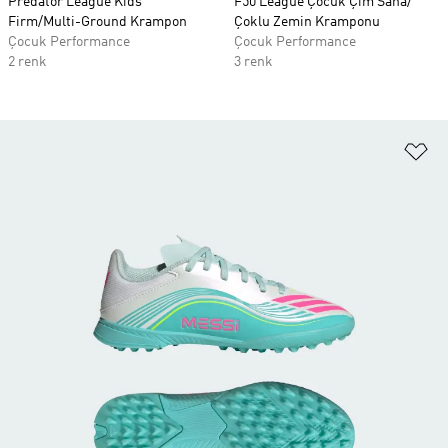
Predator League Kids
F50 League Çocuk Çim Saha/
Firm/Multi-Ground Krampon
Çoklu Zemin Kramponu
Çocuk Performance
Çocuk Performance
2 renk
3 renk
Fa