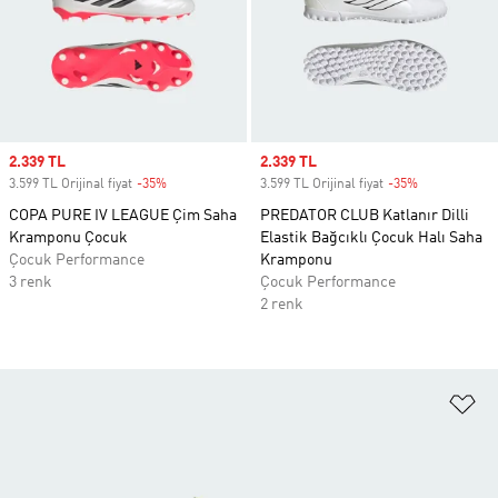
Sale price
2.339 TL
Sale price
2.339 TL
3.599 TL Orijinal fiyat
-35%
Discount
3.599 TL Orijinal fiyat
-35%
Discount
COPA PURE IV LEAGUE Çim Saha
PREDATOR CLUB Katlanır Dilli
Kramponu Çocuk
Elastik Bağcıklı Çocuk Halı Saha
Çocuk Performance
Kramponu
3 renk
Çocuk Performance
2 renk
Fa