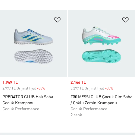
Favori Listesine Ekle
Fa
Sale price
1.949 TL
Sale price
2.144 TL
2.999 TL Orijinal fiyat
-35%
Discount
3.299 TL Orijinal fiyat
-35%
Discount
PREDATOR CLUB Halı Saha
F50 MESSI CLUB Çocuk Çim Saha
Çocuk Kramponu
/ Çoklu Zemin Kramponu
Çocuk Performance
Çocuk Performance
2 renk