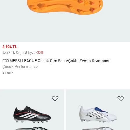
Sale price
2.924 TL
4.499 TL Orijinal fiyat
-35%
Discount
F50 MESSI LEAGUE Çocuk Çim Saha/Çoklu Zemin Kramponu
Çocuk Performance
2 renk
Favori Listesine Ekle
Fa