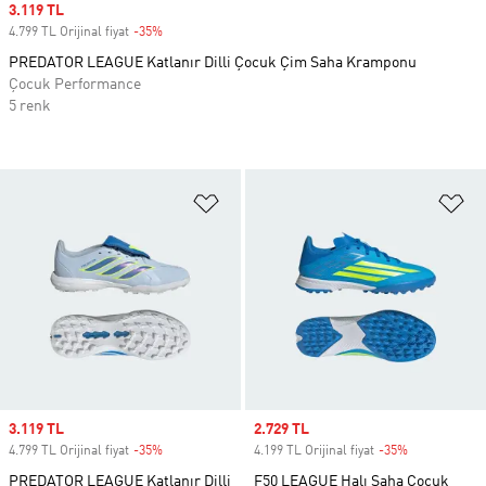
Sale price
3.119 TL
4.799 TL Orijinal fiyat
-35%
Discount
PREDATOR LEAGUE Katlanır Dilli Çocuk Çim Saha Kramponu
Çocuk Performance
5 renk
Favori Listesine Ekle
Fa
Sale price
3.119 TL
Sale price
2.729 TL
4.799 TL Orijinal fiyat
-35%
Discount
4.199 TL Orijinal fiyat
-35%
Discount
PREDATOR LEAGUE Katlanır Dilli
F50 LEAGUE Halı Saha Çocuk