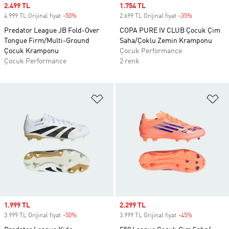
Sale price
2.499 TL
Sale price
1.754 TL
4.999 TL Orijinal fiyat
-50%
Discount
2.699 TL Orijinal fiyat
-35%
Discount
Predator League JB Fold-Over
COPA PURE IV CLUB Çocuk Çim
Tongue Firm/Multi-Ground
Saha/Çoklu Zemin Kramponu
Çocuk Kramponu
Çocuk Performance
Çocuk Performance
2 renk
Favori Listesine Ekle
Fa
Sale price
1.999 TL
Sale price
2.299 TL
3.999 TL Orijinal fiyat
-50%
Discount
3.999 TL Orijinal fiyat
-45%
Discount