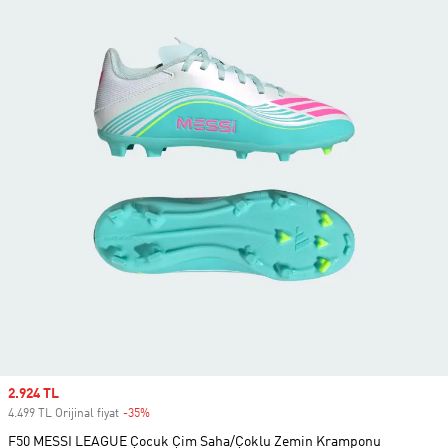
Sale price
2.924 TL
4.499 TL Orijinal fiyat
-35%
Discount
F50 MESSI LEAGUE Çocuk Çim Saha/Çoklu Zemin Kramponu