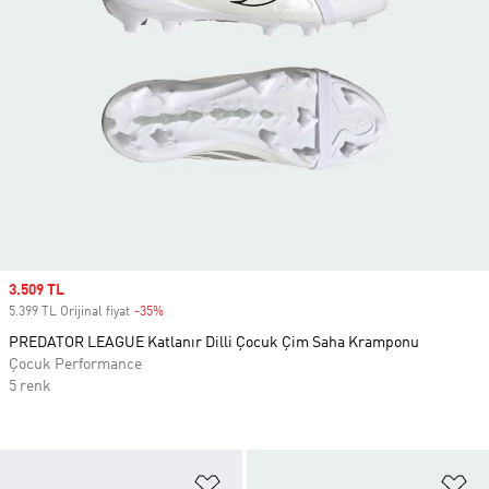
Sale price
3.509 TL
5.399 TL Orijinal fiyat
-35%
Discount
PREDATOR LEAGUE Katlanır Dilli Çocuk Çim Saha Kramponu
Çocuk Performance
5 renk
Favori Listesine Ekle
Fa