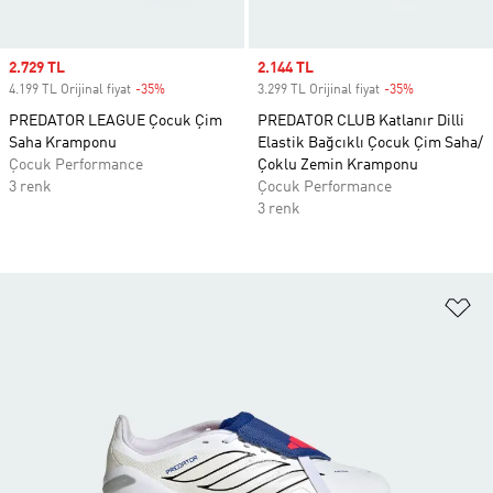
Sale price
2.729 TL
Sale price
2.144 TL
4.199 TL Orijinal fiyat
-35%
Discount
3.299 TL Orijinal fiyat
-35%
Discount
PREDATOR LEAGUE Çocuk Çim
PREDATOR CLUB Katlanır Dilli
Saha Kramponu
Elastik Bağcıklı Çocuk Çim Saha/
Çocuk Performance
Çoklu Zemin Kramponu
3 renk
Çocuk Performance
3 renk
Fa