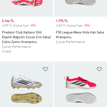
Sale price
2.144 TL
Sale price
1.774 TL
3.299 TL Orijinal fiyat
-35%
Discount
3.549 TL Orijinal fiyat
-50%
Discount
Predator Club Katlanır Dilli
F50 League Messi Kids Halı Saha
Elastik Bağcıklı Çocuk Çim Saha/
Kramponu
Çoklu Zemin Kramponu
Çocuk Performance
Çocuk Performance
3 renk
Favori Listesine Ekle
Fa