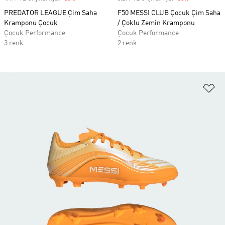
PREDATOR LEAGUE Çim Saha
F50 MESSI CLUB Çocuk Çim Saha
Kramponu Çocuk
/ Çoklu Zemin Kramponu
Çocuk Performance
Çocuk Performance
3 renk
2 renk
Fa