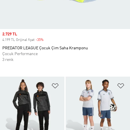
Sale price
2.729 TL
4.199 TL Orijinal fiyat
-35%
Discount
PREDATOR LEAGUE Çocuk Çim Saha Kramponu
Çocuk Performance
3 renk
Favori Listesine Ekle
Fa