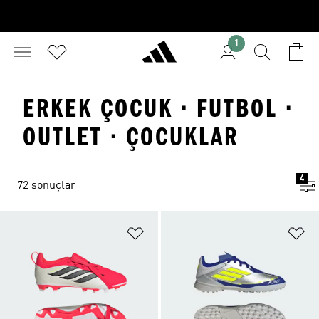
1
ERKEK ÇOCUK · FUTBOL ·
OUTLET · ÇOCUKLAR
4
72 sonuçlar
Favori Listesine Ekle
Fa