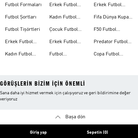
Ayakkabıları
Ayakkabıları
Topları
Futbol Formaları
Erkek Futbol
Erkek Futbol
Formaları
Eldivenleri
Futbol Şortları
Kadın Futbol
Fifa Dünya Kupası
Formaları
26™
Futbol Tişörtleri
Çocuk Futbol
F50 Futbol
Formaları
Ayakkabıları
Erkek Futbol
Erkek Futbol
Predator Futbol
Ayakkabıları
Şortları
Ayakkabıları
Kadın Futbol
Futbol
Copa Futbol
Ayakkabıları
Aksesuarları
Ayakkabıları
GÖRÜŞLERIN BIZIM IÇIN ÖNEMLI
Sana daha iyi hizmet vermek için çalışıyoruz ve geri bildirimine değer
veriyoruz
Başa dön
Giriş yap
Sepetin (0)