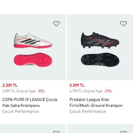
Favori Listesine Ekle
Fa
Sale price
2.339 TL
Sale price
3.299 TL
3.599 TL Orijinal fiyat
-35%
Discount
4.199 TL Orijinal fiyat
-25%
Discount
COPA PURE IV LEAGUE Çocuk
Predator League Kids
Halı Saha Kramponu
Firm/Multi-Ground Krampon
Çocuk Performance
Çocuk Performance
Favori Listesine Ekle
Fa