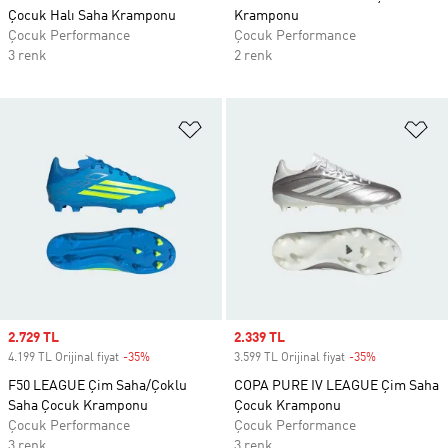
Çocuk Halı Saha Kramponu
Kramponu
Çocuk Performance
Çocuk Performance
3 renk
2 renk
Favori Listesine Ekle
Fa
Sale price
2.729 TL
Sale price
2.339 TL
4.199 TL Orijinal fiyat
-35%
Discount
3.599 TL Orijinal fiyat
-35%
Discount
F50 LEAGUE Çim Saha/Çoklu
COPA PURE IV LEAGUE Çim Saha
Saha Çocuk Kramponu
Çocuk Kramponu
Çocuk Performance
Çocuk Performance
3 renk
3 renk