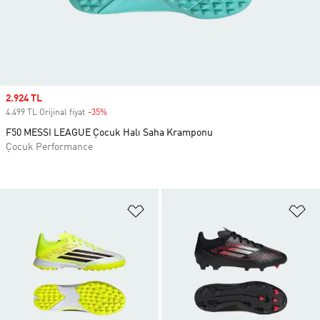
Sale price
2.924 TL
4.499 TL Orijinal fiyat
-35%
Discount
F50 MESSI LEAGUE Çocuk Halı Saha Kramponu
Çocuk Performance
Favori Listesine Ekle
Fa