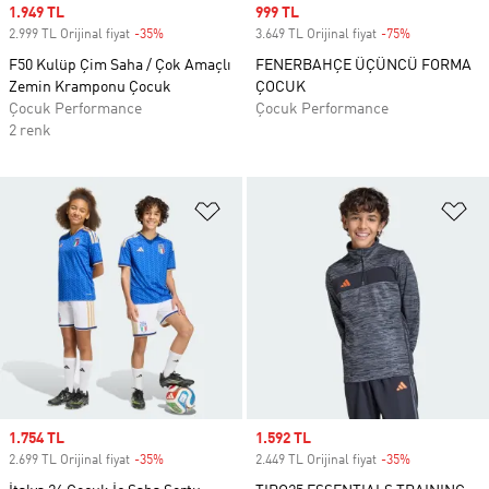
Sale price
1.949 TL
Sale price
999 TL
2.999 TL Orijinal fiyat
-35%
Discount
3.649 TL Orijinal fiyat
-75%
Discount
F50 Kulüp Çim Saha / Çok Amaçlı
FENERBAHÇE ÜÇÜNCÜ FORMA
Zemin Kramponu Çocuk
ÇOCUK
Çocuk Performance
Çocuk Performance
2 renk
Favori Listesine Ekle
Fa
Sale price
1.754 TL
Sale price
1.592 TL
2.699 TL Orijinal fiyat
-35%
Discount
2.449 TL Orijinal fiyat
-35%
Discount