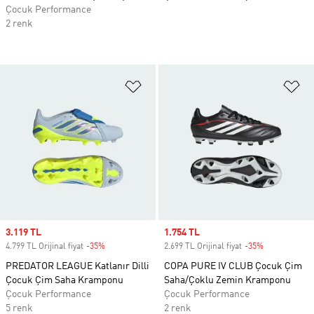
Çocuk Performance
2 renk
Favori Listesine Ekle
Fa
Sale price
3.119 TL
Sale price
1.754 TL
4.799 TL Orijinal fiyat
-35%
Discount
2.699 TL Orijinal fiyat
-35%
Discount
PREDATOR LEAGUE Katlanır Dilli
COPA PURE IV CLUB Çocuk Çim
Çocuk Çim Saha Kramponu
Saha/Çoklu Zemin Kramponu
Çocuk Performance
Çocuk Performance
5 renk
2 renk