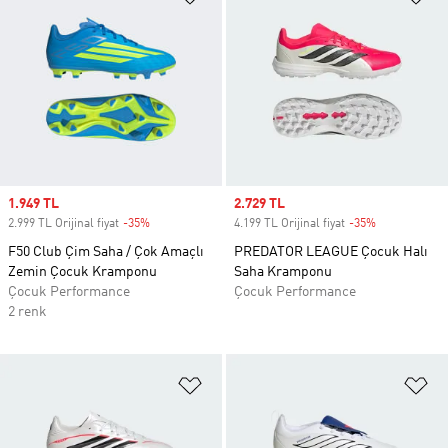
Sale price
1.949 TL
Sale price
2.729 TL
2.999 TL Orijinal fiyat
-35%
Discount
4.199 TL Orijinal fiyat
-35%
Discount
F50 Club Çim Saha / Çok Amaçlı
PREDATOR LEAGUE Çocuk Halı
Zemin Çocuk Kramponu
Saha Kramponu
Çocuk Performance
Çocuk Performance
2 renk
Favori Listesine Ekle
Fa