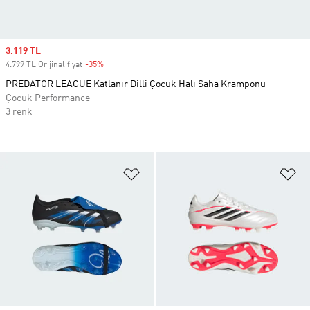
Sale price
3.119 TL
4.799 TL Orijinal fiyat
-35%
Discount
PREDATOR LEAGUE Katlanır Dilli Çocuk Halı Saha Kramponu
Çocuk Performance
3 renk
Favori Listesine Ekle
Fa