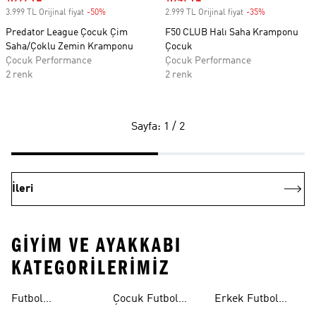
3.999 TL Orijinal fiyat
-50%
Discount
2.999 TL Orijinal fiyat
-35%
Discount
Predator League Çocuk Çim
F50 CLUB Halı Saha Kramponu
Saha/Çoklu Zemin Kramponu
Çocuk
Çocuk Performance
Çocuk Performance
2 renk
2 renk
Sayfa: 1 / 2
İleri
GIYIM VE AYAKKABI
KATEGORILERIMIZ
Futbol
Çocuk Futbol
Erkek Futbol