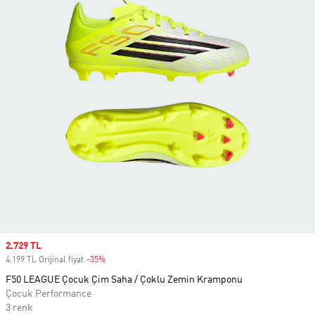
Sale price
2.729 TL
4.199 TL Orijinal fiyat
-35%
Discount
F50 LEAGUE Çocuk Çim Saha / Çoklu Zemin Kramponu
Çocuk Performance
3 renk