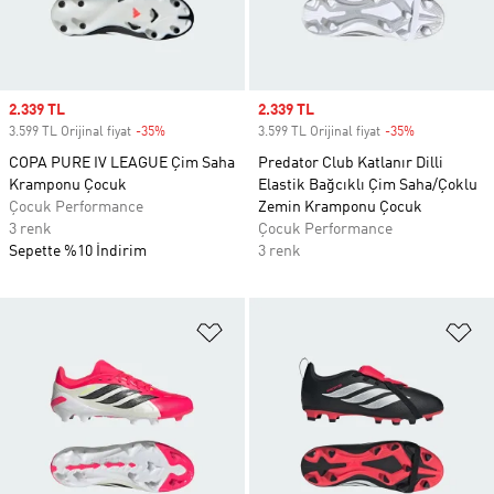
Sale price
2.339 TL
Sale price
2.339 TL
3.599 TL Orijinal fiyat
-35%
Discount
3.599 TL Orijinal fiyat
-35%
Discount
COPA PURE IV LEAGUE Çim Saha
Predator Club Katlanır Dilli
Kramponu Çocuk
Elastik Bağcıklı Çim Saha/Çoklu
Çocuk Performance
Zemin Kramponu Çocuk
3 renk
Çocuk Performance
Sepette %10 İndirim
3 renk
Favori Listesine Ekle
Fa