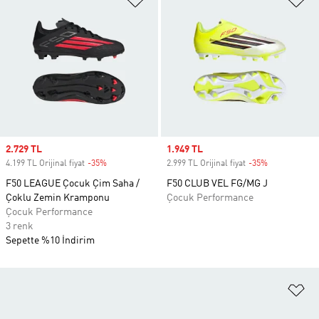
Sale price
2.729 TL
Sale price
1.949 TL
4.199 TL Orijinal fiyat
-35%
Discount
2.999 TL Orijinal fiyat
-35%
Discount
F50 LEAGUE Çocuk Çim Saha /
F50 CLUB VEL FG/MG J
Çoklu Zemin Kramponu
Çocuk Performance
Çocuk Performance
3 renk
Sepette %10 İndirim
Fa