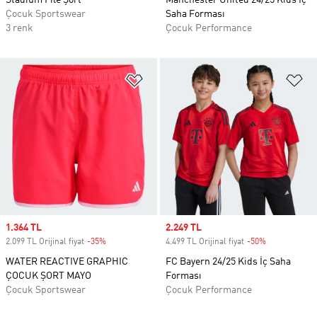
Stadium File Şort
Manchester United 24/25 Kids İç
Çocuk Sportswear
Saha Forması
3 renk
Çocuk Performance
Favori Listesine Ekle
Fa
Sale price
1.364 TL
Sale price
2.249 TL
2.099 TL Orijinal fiyat
-35%
Discount
4.499 TL Orijinal fiyat
-50%
Discount
WATER REACTIVE GRAPHIC
FC Bayern 24/25 Kids İç Saha
ÇOCUK ŞORT MAYO
Forması
Çocuk Sportswear
Çocuk Performance