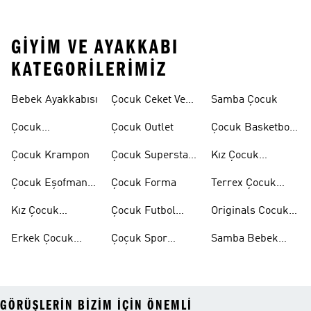
GIYIM VE AYAKKABI
KATEGORILERIMIZ
Bebek Ayakkabısı
Çocuk Ceket Ve
Samba Çocuk
Mont
Çocuk
Çocuk Outlet
Çocuk Basketbol
Ayakkabıları
Ayakkabısı
Çocuk Krampon
Çocuk Superstar
Kız Çocuk
Ayakkabılar
Eşofman Takımı
Çocuk Eşofman
Çocuk Forma
Terrex Çocuk
Takımı
Ayakkabı
Kız Çocuk
Çocuk Futbol
Originals Cocuk
Ayakkabı
Ayakkabısı
Ayakkabi
Erkek Çocuk
Çoçuk Spor
Samba Bebek
Ayakkabı
Ayakkabı
Ayakkabı
GÖRÜŞLERIN BIZIM IÇIN ÖNEMLI