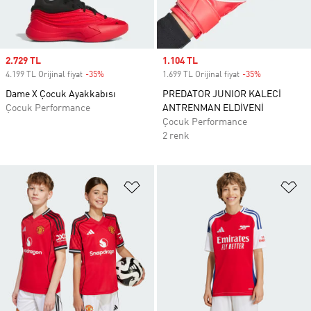
Sale price
2.729 TL
Sale price
1.104 TL
4.199 TL Orijinal fiyat
-35%
Discount
1.699 TL Orijinal fiyat
-35%
Discount
Dame X Çocuk Ayakkabısı
PREDATOR JUNIOR KALECİ
Çocuk Performance
ANTRENMAN ELDİVENİ
Çocuk Performance
2 renk
Favori Listesine Ekle
Fa