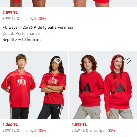
Sale price
2.599 TL
3.999 TL Orijinal fiyat
-35%
Discount
FC Bayern 25/26 Kids İç Saha Forması
Çocuk Performance
Sepette %10 İndirim
Favori Listesine Ekle
Fa
Sale price
1.364 TL
Sale price
1.592 TL
2.099 TL Orijinal fiyat
-35%
Discount
2.449 TL Orijinal fiyat
-35%
Discount