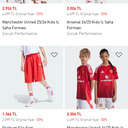
Sale price
2.924 TL
Sale price
2.024 TL
4.499 TL Orijinal fiyat
-35%
Discount
4.499 TL Orijinal fiyat
-55%
Discount
Manchester United 25/26 Kids İç
Arsenal 24/25 Kids İç Saha
Saha Forması
Forması
Çocuk Performance
Çocuk Performance
Favori Listesine Ekle
Fa
Sale price
1.364 TL
Sale price
2.306 TL
2.099 TL Orijinal fiyat
-35%
Discount
4.499 TL Orijinal fiyat
-50%
Discount