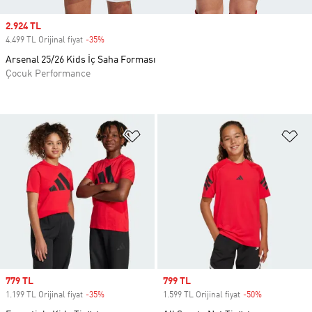
Sale price
2.924 TL
4.499 TL Orijinal fiyat
-35%
Discount
Arsenal 25/26 Kids İç Saha Forması
Çocuk Performance
Favori Listesine Ekle
Fa
Sale price
779 TL
Sale price
799 TL
1.199 TL Orijinal fiyat
-35%
Discount
1.599 TL Orijinal fiyat
-50%
Discount