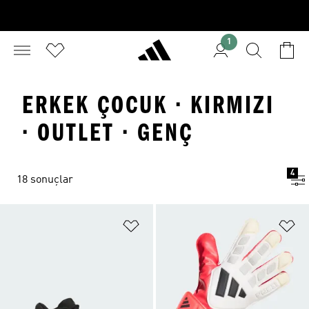
1
ERKEK ÇOCUK · KIRMIZI
· OUTLET · GENÇ
4
18 sonuçlar
Favori Listesine Ekle
Fa