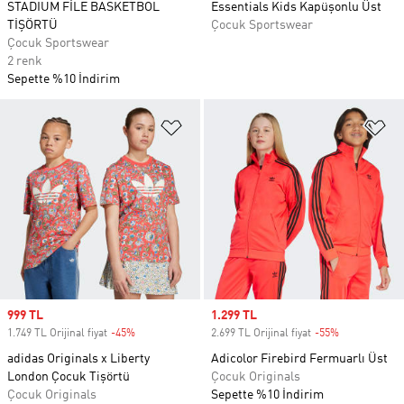
STADIUM FİLE BASKETBOL
Essentials Kids Kapüşonlu Üst
TİŞÖRTÜ
Çocuk Sportswear
Çocuk Sportswear
2 renk
Sepette %10 İndirim
Favori Listesine Ekle
Fa
Sale price
999 TL
Sale price
1.299 TL
1.749 TL Orijinal fiyat
-45%
Discount
2.699 TL Orijinal fiyat
-55%
Discount
adidas Originals x Liberty
Adicolor Firebird Fermuarlı Üst
London Çocuk Tişörtü
Çocuk Originals
Çocuk Originals
Sepette %10 İndirim