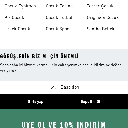
Ayakkabılar
Eşofman Takımı
Çocuk Eşofman
Çocuk Forma
Terrex Çocuk
Takımı
Ayakkabı
Kız Çocuk
Çocuk Futbol
Originals Cocuk
Ayakkabı
Ayakkabısı
Ayakkabi
Erkek Çocuk
Çoçuk Spor
Samba Bebek
Ayakkabı
Ayakkabı
Ayakkabı
GÖRÜŞLERIN BIZIM IÇIN ÖNEMLI
Sana daha iyi hizmet vermek için çalışıyoruz ve geri bildirimine değer
veriyoruz
Başa dön
Giriş yap
Sepetin (0)
ÜYE OL VE 10% İNDİRİM