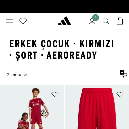
1
ERKEK ÇOCUK · KIRMIZI
· ŞORT · AEROREADY
4
2 sonuçlar
Favori Listesine Ekle
Fa