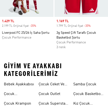
Sale price
1.429 TL
Sale price
1.169 TL
2.199 TL Orijinal fiyat
-35%
Discount
1.799 TL Orijinal fiyat
-35%
Discount
Liverpool FC 25/26 İç Saha Şortu
3g Speed Çift Taraflı Çocuk
Çocuk Performance
Basketbol Şortu
Çocuk Performance
3 renk
GIYIM VE AYAKKABI
KATEGORILERIMIZ
Bebek Ayakkabısı
Çocuk Ceket Ve
Samba Çocuk
Mont
Çocuk
Çocuk Outlet
Çocuk Basketbol
Ayakkabıları
Ayakkabısı
Çocuk Krampon
Çocuk Superstar
Kız Çocuk