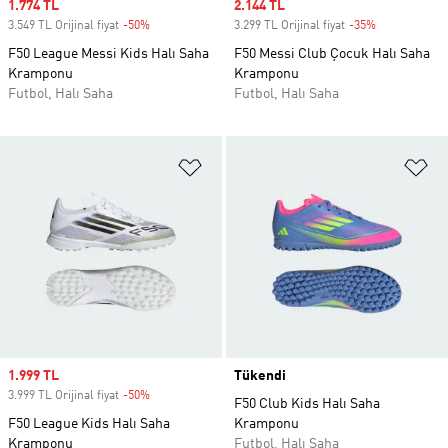
Sale price
1.774 TL
Sale price
2.144 TL
3.549 TL Orijinal fiyat
-50%
Discount
3.299 TL Orijinal fiyat
-35%
Discount
F50 League Messi Kids Halı Saha
F50 Messi Club Çocuk Halı Saha
Kramponu
Kramponu
Futbol, Halı Saha
Futbol, Halı Saha
Favori Listesine Ekle
Fa
Sale price
1.999 TL
Tükendi
3.999 TL Orijinal fiyat
-50%
Discount
F50 Club Kids Halı Saha
F50 League Kids Halı Saha
Kramponu
Kramponu
Futbol, Halı Saha