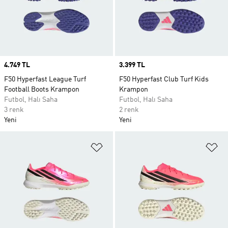
Price
4.749 TL
Price
3.399 TL
F50 Hyperfast League Turf
F50 Hyperfast Club Turf Kids
Football Boots Krampon
Krampon
Futbol, Halı Saha
Futbol, Halı Saha
3 renk
2 renk
Yeni
Yeni
Favori Listesine Ekle
Fa