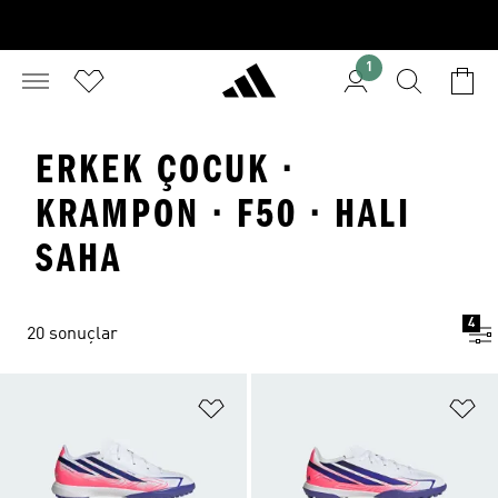
1
ERKEK ÇOCUK ·
KRAMPON · F50 · HALI
SAHA
4
20 sonuçlar
Favori Listesine Ekle
Fa