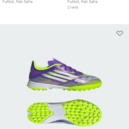
Futbol, Halı Saha
Futbol, Halı Saha
2 renk
Fa