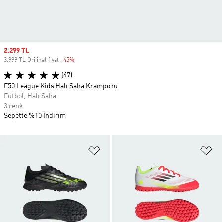
Sale price
2.299 TL
3.999 TL Orijinal fiyat
-45%
Discount
(47)
F50 League Kids Halı Saha Kramponu
Futbol, Halı Saha
3 renk
Sepette %10 İndirim
Favori Listesine Ekle
Fa