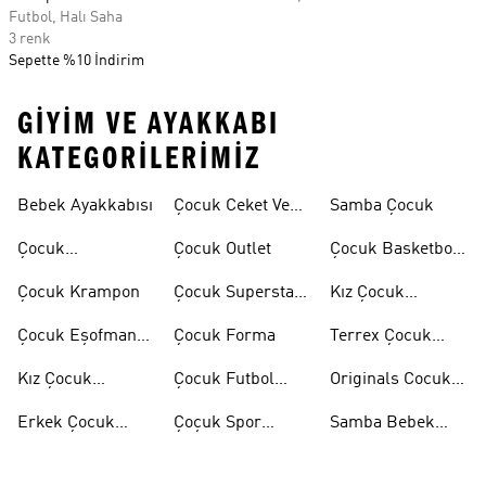
Futbol, Halı Saha
3 renk
Sepette %10 İndirim
GIYIM VE AYAKKABI
KATEGORILERIMIZ
Bebek Ayakkabısı
Çocuk Ceket Ve
Samba Çocuk
Mont
Çocuk
Çocuk Outlet
Çocuk Basketbol
Ayakkabıları
Ayakkabısı
Çocuk Krampon
Çocuk Superstar
Kız Çocuk
Ayakkabılar
Eşofman Takımı
Çocuk Eşofman
Çocuk Forma
Terrex Çocuk
Takımı
Ayakkabı
Kız Çocuk
Çocuk Futbol
Originals Cocuk
Ayakkabı
Ayakkabısı
Ayakkabi
Erkek Çocuk
Çoçuk Spor
Samba Bebek
Ayakkabı
Ayakkabı
Ayakkabı