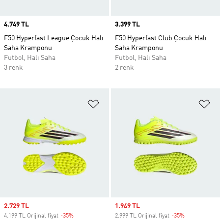
Price
4.749 TL
Price
3.399 TL
F50 Hyperfast League Çocuk Halı
F50 Hyperfast Club Çocuk Halı
Saha Kramponu
Saha Kramponu
Futbol, Halı Saha
Futbol, Halı Saha
3 renk
2 renk
Favori Listesine Ekle
Fa
Sale price
2.729 TL
Sale price
1.949 TL
4.199 TL Orijinal fiyat
-35%
Discount
2.999 TL Orijinal fiyat
-35%
Discount