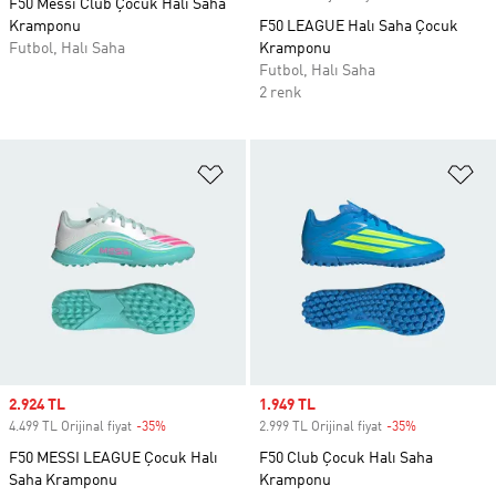
F50 Messi Club Çocuk Halı Saha
Kramponu
F50 LEAGUE Halı Saha Çocuk
Futbol, Halı Saha
Kramponu
Futbol, Halı Saha
2 renk
Favori Listesine Ekle
Fa
Sale price
2.924 TL
Sale price
1.949 TL
4.499 TL Orijinal fiyat
-35%
Discount
2.999 TL Orijinal fiyat
-35%
Discount
F50 MESSI LEAGUE Çocuk Halı
F50 Club Çocuk Halı Saha
Saha Kramponu
Kramponu