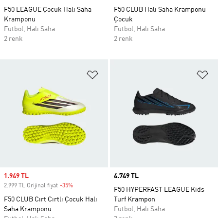
F50 LEAGUE Çocuk Halı Saha
F50 CLUB Halı Saha Kramponu
Kramponu
Çocuk
Futbol, Halı Saha
Futbol, Halı Saha
2 renk
2 renk
Favori Listesine Ekle
Fa
Sale price
1.949 TL
Price
4.749 TL
2.999 TL Orijinal fiyat
-35%
Discount
F50 HYPERFAST LEAGUE Kids
F50 CLUB Cırt Cırtlı Çocuk Halı
Turf Krampon
Saha Kramponu
Futbol, Halı Saha