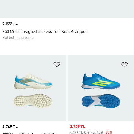
Price
5.099 TL
F50 Messi League Laceless Turf Kids Krampon
Futbol, Halı Saha
Favori Listesine Ekle
Fa
Price
3.749 TL
Sale price
2.729 TL
4.199 TL Orijinal fiyat
-35%
Discount