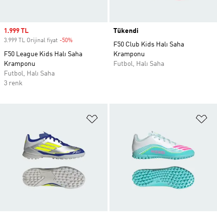
Sale price
1.999 TL
Tükendi
3.999 TL Orijinal fiyat
-50%
Discount
F50 Club Kids Halı Saha
F50 League Kids Halı Saha
Kramponu
Kramponu
Futbol, Halı Saha
Futbol, Halı Saha
3 renk
Favori Listesine Ekle
Fa