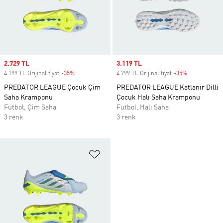
Sale price
2.729 TL
Sale price
3.119 TL
4.199 TL Orijinal fiyat
-35%
Discount
4.799 TL Orijinal fiyat
-35%
Discount
PREDATOR LEAGUE Çocuk Çim
PREDATOR LEAGUE Katlanır Dilli
Saha Kramponu
Çocuk Halı Saha Kramponu
Futbol, Çim Saha
Futbol, Halı Saha
3 renk
3 renk
Favori Listesine Ekle