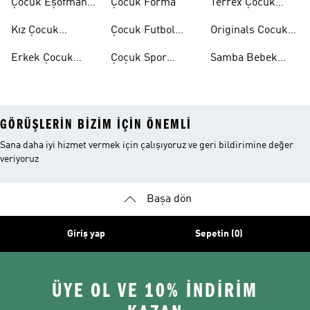
Çocuk Eşofman
Çocuk Forma
Terrex Çocuk
Takımı
Ayakkabı
Kız Çocuk
Çocuk Futbol
Originals Cocuk
Ayakkabı
Ayakkabısı
Ayakkabi
Erkek Çocuk
Çoçuk Spor
Samba Bebek
Ayakkabı
Ayakkabı
Ayakkabı
GÖRÜŞLERIN BIZIM IÇIN ÖNEMLI
Sana daha iyi hizmet vermek için çalışıyoruz ve geri bildirimine değer
veriyoruz
Başa dön
Giriş yap
Sepetin (0)
ÜYE OL VE 10% İNDİRİM