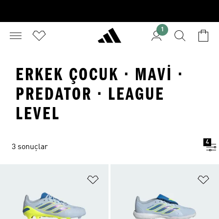
1
ERKEK ÇOCUK · MAVI ·
PREDATOR · LEAGUE
LEVEL
4
3 sonuçlar
Favori Listesine Ekle
Fa