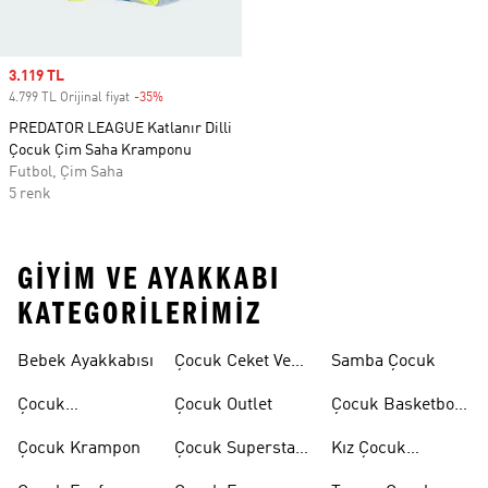
Sale price
3.119 TL
4.799 TL Orijinal fiyat
-35%
Discount
PREDATOR LEAGUE Katlanır Dilli
Çocuk Çim Saha Kramponu
Futbol, Çim Saha
5 renk
GIYIM VE AYAKKABI
KATEGORILERIMIZ
Bebek Ayakkabısı
Çocuk Ceket Ve
Samba Çocuk
Mont
Çocuk
Çocuk Outlet
Çocuk Basketbol
Ayakkabıları
Ayakkabısı
Çocuk Krampon
Çocuk Superstar
Kız Çocuk
Ayakkabılar
Eşofman Takımı