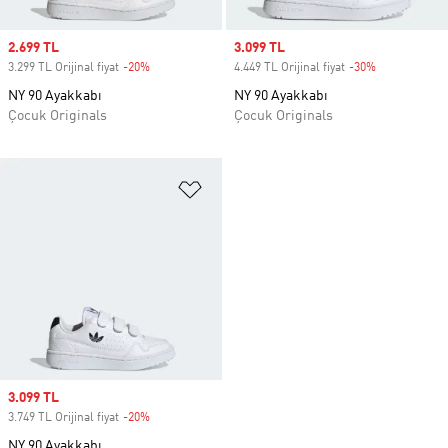
Sale price
2.699 TL
Sale price
3.099 TL
3.299 TL Orijinal fiyat
-20%
Discount
4.449 TL Orijinal fiyat
-30%
Discount
NY 90 Ayakkabı
NY 90 Ayakkabı
Çocuk Originals
Çocuk Originals
Favori Listesine Ekle
Sale price
3.099 TL
3.749 TL Orijinal fiyat
-20%
Discount
NY 90 Ayakkabı