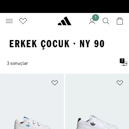
1
ERKEK ÇOCUK · NY 90
2
3 sonuçlar
Favori Listesine Ekle
Fa