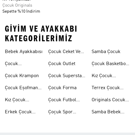
Çocuk Originals
Sepette %10 İndirim
GIYIM VE AYAKKABI
KATEGORILERIMIZ
Bebek Ayakkabısı
Çocuk Ceket Ve
Samba Çocuk
Mont
Çocuk
Çocuk Outlet
Çocuk Basketbol
Ayakkabıları
Ayakkabısı
Çocuk Krampon
Çocuk Superstar
Kız Çocuk
Ayakkabılar
Eşofman Takımı
Çocuk Eşofman
Çocuk Forma
Terrex Çocuk
Takımı
Ayakkabı
Kız Çocuk
Çocuk Futbol
Originals Cocuk
Ayakkabı
Ayakkabısı
Ayakkabi
Erkek Çocuk
Çoçuk Spor
Samba Bebek
Ayakkabı
Ayakkabı
Ayakkabı