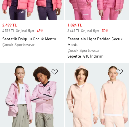
Sale price
2.499 TL
Sale price
1.824 TL
4.599 TL Orijinal fiyat
-45%
Discount
3.649 TL Orijinal fiyat
-50%
Discount
Sentetik Dolgulu Çocuk Montu
Essentials Light Padded Çocuk
Çocuk Sportswear
Montu
Çocuk Sportswear
Sepette %10 İndirim
Favori Listesine Ekle
Fa