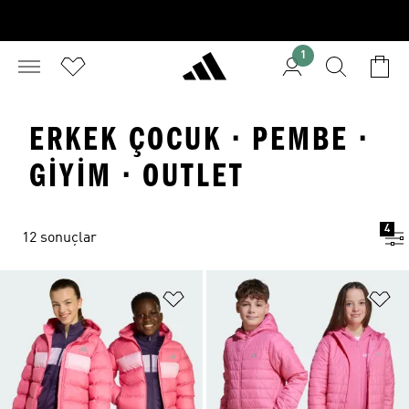
1
ERKEK ÇOCUK · PEMBE ·
GIYIM · OUTLET
4
12 sonuçlar
Favori Listesine Ekle
Fa