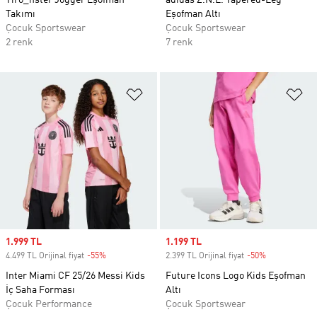
Tiro_nster Jogger Eşofman
adidas Z.N.E. Tapered-Leg
Takımı
Eşofman Altı
Çocuk Sportswear
Çocuk Sportswear
2 renk
7 renk
Favori Listesine Ekle
Fa
Sale price
1.999 TL
Sale price
1.199 TL
4.499 TL Orijinal fiyat
-55%
Discount
2.399 TL Orijinal fiyat
-50%
Discount
Inter Miami CF 25/26 Messi Kids
Future Icons Logo Kids Eşofman
İç Saha Forması
Altı
Çocuk Performance
Çocuk Sportswear