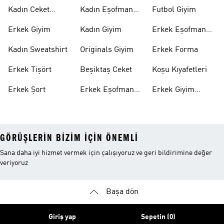
Modelleri
Üstü
Kadın Ceket
Kadın Eşofman
Futbol Giyim
Modelleri
Altı
Erkek Giyim
Kadın Giyim
Erkek Eşofman
Takımı
Kadın Sweatshirt
Originals Giyim
Erkek Forma
Erkek Tişört
Beşiktaş Ceket
Koşu Kıyafetleri
Erkek Şort
Erkek Eşofman
Erkek Giyim
Altı
Indirim
GÖRÜŞLERIN BIZIM IÇIN ÖNEMLI
Sana daha iyi hizmet vermek için çalışıyoruz ve geri bildirimine değer
veriyoruz
Başa dön
Giriş yap
Sepetin (0)