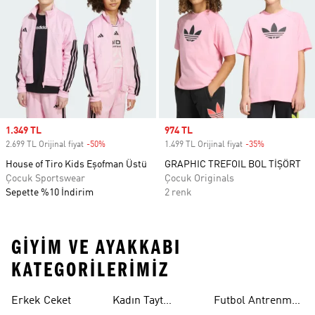
Sale price
1.349 TL
Sale price
974 TL
2.699 TL Orijinal fiyat
-50%
Discount
1.499 TL Orijinal fiyat
-35%
Discount
House of Tiro Kids Eşofman Üstü
GRAPHIC TREFOIL BOL TİŞÖRT
Çocuk Sportswear
Çocuk Originals
Sepette %10 İndirim
2 renk
GIYIM VE AYAKKABI
KATEGORILERIMIZ
Erkek Ceket
Kadın Tayt
Futbol Antrenman