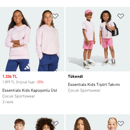
Favori Listesine Ekle
Fa
Sale price
1.234 TL
Tükendi
1.899 TL Orijinal fiyat
-35%
Discount
Essentials Kids Tişört Takımı
Essentials Kids Kapüşonlu Üst
Çocuk Sportswear
Çocuk Sportswear
3 renk
Favori Listesine Ekle
Fa