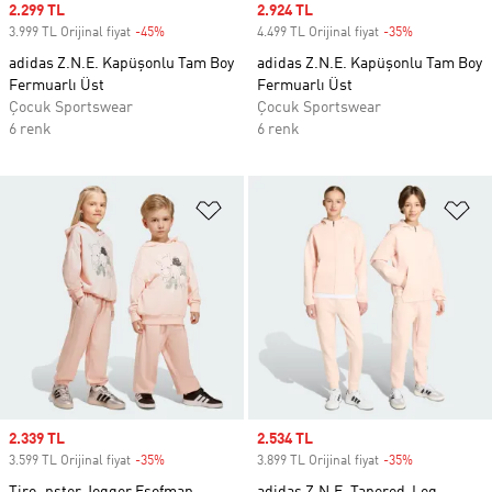
Sale price
2.299 TL
Sale price
2.924 TL
3.999 TL Orijinal fiyat
-45%
Discount
4.499 TL Orijinal fiyat
-35%
Discount
adidas Z.N.E. Kapüşonlu Tam Boy
adidas Z.N.E. Kapüşonlu Tam Boy
Fermuarlı Üst
Fermuarlı Üst
Çocuk Sportswear
Çocuk Sportswear
6 renk
6 renk
Favori Listesine Ekle
Fa
Sale price
2.339 TL
Sale price
2.534 TL
3.599 TL Orijinal fiyat
-35%
Discount
3.899 TL Orijinal fiyat
-35%
Discount