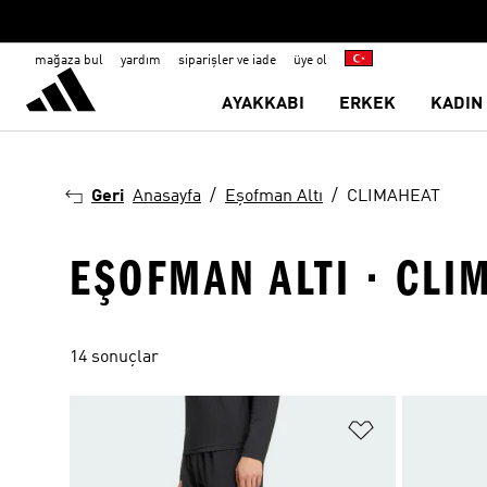
mağaza bul
yardım
siparişler ve iade
üye ol
AYAKKABI
ERKEK
KADIN
Geri
Anasayfa
Eşofman Altı
CLIMAHEAT
EŞOFMAN ALTI · CLI
14 sonuçlar
Favori Listesi