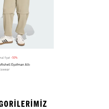
nal fiyat
-50%
Discount
oftshell Eşofman Altı
tswear
EGORILERIMIZ