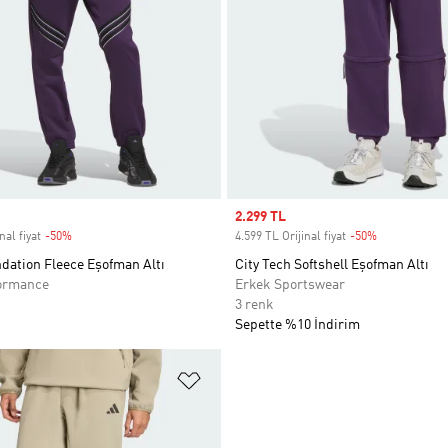
Sale price
2.299 TL
nal fiyat
-50%
Discount
4.599 TL Orijinal fiyat
-50%
Discount
dation Fleece Eşofman Altı
City Tech Softshell Eşofman Altı
ormance
Erkek Sportswear
3 renk
Sepette %10 İndirim
ne Ekle
Favori Listesine Ekle