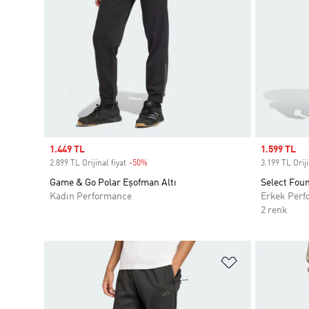
Sale price
1.449 TL
Sale price
1.599 TL
2.899 TL Orijinal fiyat
-50%
Discount
3.199 TL Oriji
Game & Go Polar Eşofman Altı
Select Foun
Kadın Performance
Erkek Perf
2 renk
Favori Listesi