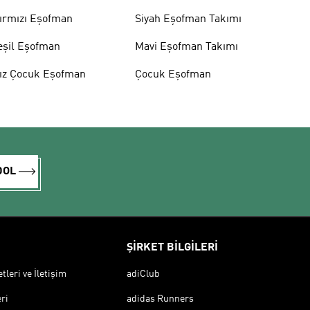
ırmızı Eşofman
Siyah Eşofman Takımı
eşil Eşofman
Mavi Eşofman Takımı
ız Çocuk Eşofman
Çocuk Eşofman
DOL
ŞİRKET BİLGİLERİ
leri ve İletişim
adiClub
ri
adidas Runners