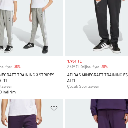
Sale price
1.754 TL
nal fiyat
-35%
Discount
2.699 TL Orijinal fiyat
-35%
Discount
NECRAFT TRAINING 3 STRIPES
ADIDAS MINECRAFT TRAINING E
LTI
ALTI
rtswear
Çocuk Sportswear
0 İndirim
ne Ekle
Favori Listesine Ekle