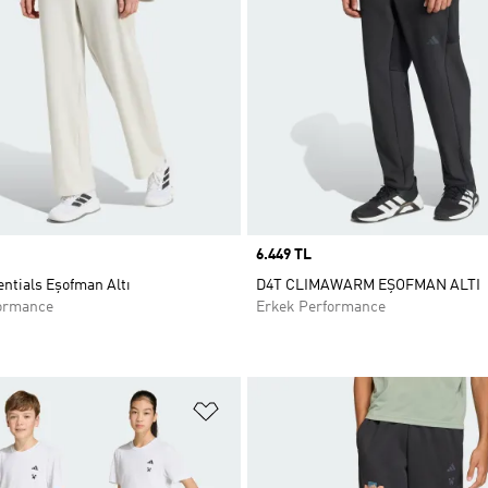
Price
6.449 TL
ntials Eşofman Altı
D4T CLIMAWARM EŞOFMAN ALTI
ormance
Erkek Performance
ne Ekle
Favori Listesine Ekle