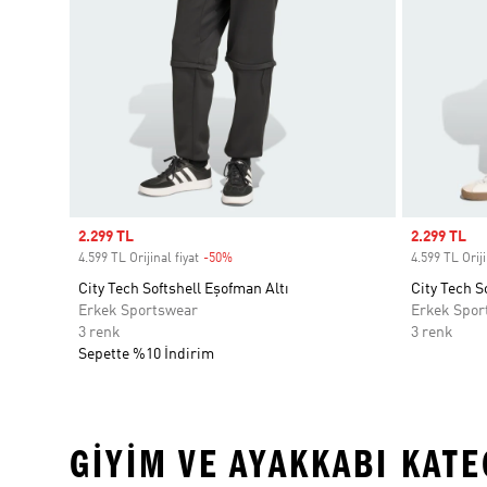
Sale price
2.299 TL
Sale price
2.299 TL
4.599 TL Orijinal fiyat
-50%
Discount
4.599 TL Oriji
City Tech Softshell Eşofman Altı
City Tech S
Erkek Sportswear
Erkek Spor
3 renk
3 renk
Sepette %10 İndirim
GIYIM VE AYAKKABI KAT