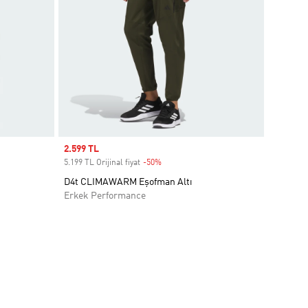
Sale price
2.599 TL
5.199 TL Orijinal fiyat
-50%
Discount
D4t CLIMAWARM Eşofman Altı
Erkek Performance