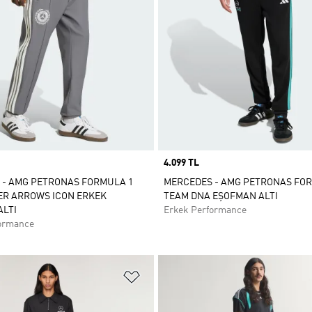
Price
4.099 TL
 - AMG PETRONAS FORMULA 1
MERCEDES - AMG PETRONAS FO
ER ARROWS ICON ERKEK
TEAM DNA EŞOFMAN ALTI
LTI
Erkek Performance
ormance
ne Ekle
Favori Listesine Ekle