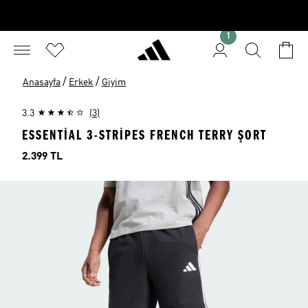
1
/
/
Anasayfa
Erkek
Giyim
3.3
(3)
ESSENTIAL 3-STRIPES FRENCH TERRY ŞORT
Fiyat
2.399 TL