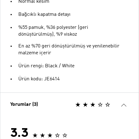
Normal kesim
Bağcıklı kapatma detayı
%55 pamuk, %36 polyester (geri
dönüştürülmüş), %9 viskoz
En az %70 geri dönüştürülmüş ve yenilenebilir
malzeme içerir
Ürün rengi: Black / White
Ürün kodu: JE6414
Yorumlar (3)
3.3