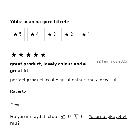
Yıldız puanına göre filtrele
5
4
3
2
1
22 Temmuz 2025
great product, lovely colour and a
great fit
perfect product, really great colour and a great fit
Roberto
Çevir
Bu yorum faydalı oldu
0
0
Yorumu şikayet et
mu?