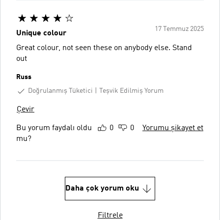
17 Temmuz 2025
Unique colour
Great colour, not seen these on anybody else. Stand
out
Russ
Doğrulanmış Tüketici
Teşvik Edilmiş Yorum
Çevir
Bu yorum faydalı oldu
0
0
Yorumu şikayet et
mu?
Daha çok yorum oku
Filtrele