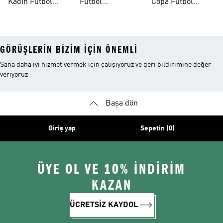
Kadın Futbol
Futbol
Copa Futbol
Ayakkabıları
Aksesuarları
Ayakkabıları
GÖRÜŞLERIN BIZIM IÇIN ÖNEMLI
Sana daha iyi hizmet vermek için çalışıyoruz ve geri bildirimine değer
veriyoruz
Başa dön
Giriş yap
Sepetin (0)
ÜYE OL VE 10% İNDİRİM
KAZAN
ÜCRETSİZ KAYDOL