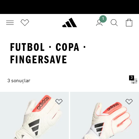
1
FUTBOL · COPA ·
FINGERSAVE
3
3 sonuçlar
Favori Listesine Ekle
Fa