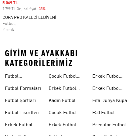
Sale price
5.069 TL
7.799 TL Orijinal fiyat
-35%
Discount
COPA PRO KALECİ ELDİVENİ
Futbol,
2 renk
GIYIM VE AYAKKABI
KATEGORILERIMIZ
Futbol
Çocuk Futbol
Erkek Futbol
Ayakkabıları
Ayakkabıları
Topları
Futbol Formaları
Erkek Futbol
Erkek Futbol
Formaları
Eldivenleri
Futbol Şortları
Kadın Futbol
Fifa Dünya Kupası
Formaları
26™
Futbol Tişörtleri
Çocuk Futbol
F50 Futbol
Formaları
Ayakkabıları
Erkek Futbol
Erkek Futbol
Predator Futbol
Ayakkabıları
Şortları
Ayakkabıları