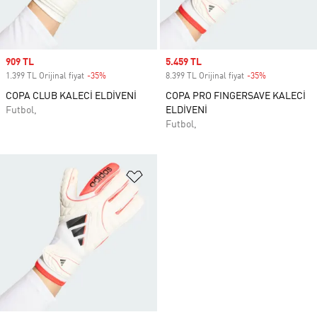
Sale price
909 TL
Sale price
5.459 TL
1.399 TL Orijinal fiyat
-35%
Discount
8.399 TL Orijinal fiyat
-35%
Discount
COPA CLUB KALECİ ELDİVENİ
COPA PRO FINGERSAVE KALECİ
Futbol,
ELDİVENİ
Futbol,
Favori Listesine Ekle