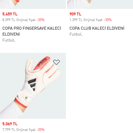
Sale price
5.459 TL
Sale price
909 TL
8.399 TL Orijinal fiyat
-35%
Discount
1.399 TL Orijinal fiyat
-35%
Discount
COPA PRO FINGERSAVE KALECİ
COPA CLUB KALECİ ELDİVENİ
ELDİVENİ
Futbol,
Futbol,
Favori Listesine Ekle
Sale price
5.069 TL
7.799 TL Orijinal fiyat
-35%
Discount