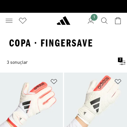
1
COPA · FINGERSAVE
2
3 sonuçlar
Favori Listesine Ekle
Fa