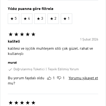
Yıldız puanına göre filtrele
5
4
3
2
1
1 Şubat 2026
kaliteli
kalitesi ve işçilik muhteşem stili çok güzel. rahat ve
kullanışlı
murat
Doğrulanmış Tüketici
Teşvik Edilmiş Yorum
Bu yorum faydalı oldu
1
1
Yorumu şikayet et
mu?