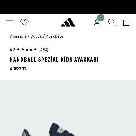
1
/
/
Anasayfa
Çocuk
Ayakkabı
4.8
(288)
HANDBALL SPEZIAL KIDS AYAKKABI
Fiyat
4.099 TL