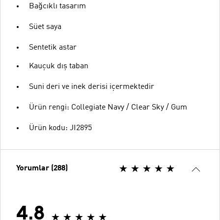
Bağcıklı tasarım
Süet saya
Sentetik astar
Kauçuk dış taban
Suni deri ve inek derisi içermektedir
Ürün rengi: Collegiate Navy / Clear Sky / Gum
Ürün kodu: JI2895
Yorumlar (288)
4.8