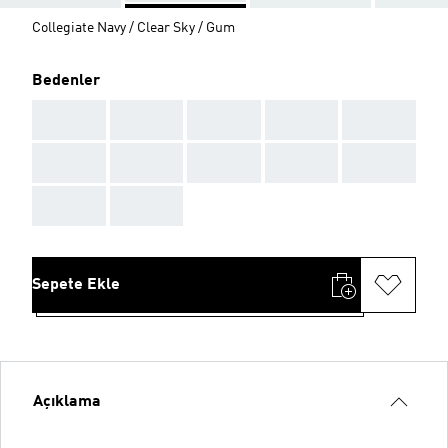
Collegiate Navy / Clear Sky / Gum
Bedenler
AAA
AAA
AAA
AAA
AAA
AAA
AAA
AAA
AAA
AAA
AAA
AAA
Sepete Ekle
Açıklama