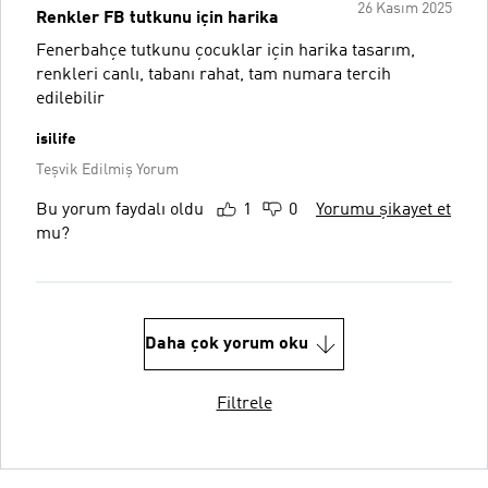
26 Kasım 2025
Renkler FB tutkunu için harika
Fenerbahçe tutkunu çocuklar için harika tasarım,
renkleri canlı, tabanı rahat, tam numara tercih
edilebilir
isilife
Teşvik Edilmiş Yorum
Bu yorum faydalı oldu
1
0
Yorumu şikayet et
mu?
Daha çok yorum oku
Filtrele