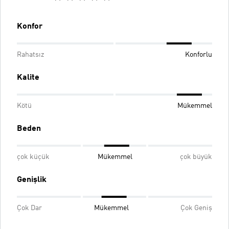
Konfor
Rahatsız
Konforlu
Kalite
Kötü
Mükemmel
Beden
çok küçük
Mükemmel
çok büyük
Genişlik
Çok Dar
Mükemmel
Çok Geniş