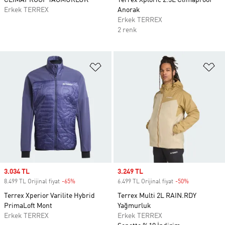
CLIMAPROOF YAĞMURLUK
Terrex Xploric 2.5L Climaproof
Erkek TERREX
Anorak
Erkek TERREX
2 renk
Favori Listesine Ekle
Fa
Sale price
3.034 TL
Sale price
3.249 TL
8.499 TL Orijinal fiyat
-65%
Discount
6.499 TL Orijinal fiyat
-50%
Discount
Terrex Xperior Varilite Hybrid
Terrex Multi 2L RAIN.RDY
PrimaLoft Mont
Yağmurluk
Erkek TERREX
Erkek TERREX