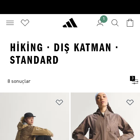
1
HIKING · DIŞ KATMAN ·
STANDARD
3
8 sonuçlar
Favori Listesine Ekle
Fa