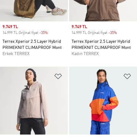
Sale price
9.749 TL
Sale price
9.749 TL
14.999 TL Orijinal fiyat
-35%
Discount
14.999 TL Orijinal fiyat
-35%
Discount
Terrex Xperior 2.5 Layer Hybrid
Terrex Xperior 2.5 Layer Hybrid
PRIMEKNIT CLIMAPROOF Mont
PRIMEKNIT CLIMAPROOF Mont
Erkek TERREX
Kadın TERREX
Favori Listesine Ekle
Fa