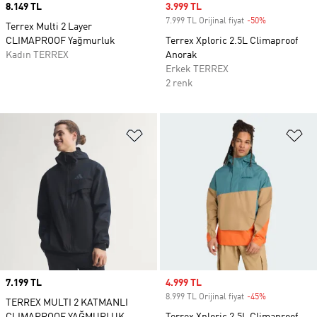
Price
8.149 TL
Sale price
3.999 TL
7.999 TL Orijinal fiyat
-50%
Discount
Terrex Multi 2 Layer
CLIMAPROOF Yağmurluk
Terrex Xploric 2.5L Climaproof
Kadın TERREX
Anorak
Erkek TERREX
2 renk
Favori Listesine Ekle
Fa
Price
7.199 TL
Sale price
4.999 TL
8.999 TL Orijinal fiyat
-45%
Discount
TERREX MULTI 2 KATMANLI