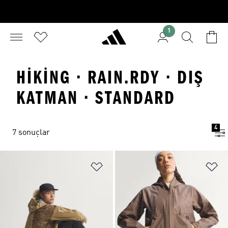
1
HIKING · RAIN.RDY · DIŞ
KATMAN · STANDARD
4
7 sonuçlar
Favori Listesine Ekle
Fa