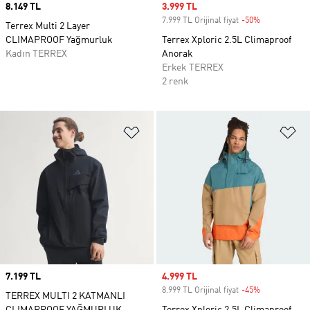
Price
8.149 TL
Sale price
3.999 TL
7.999 TL Orijinal fiyat
-50%
Discount
Terrex Multi 2 Layer
CLIMAPROOF Yağmurluk
Terrex Xploric 2.5L Climaproof
Kadın TERREX
Anorak
Erkek TERREX
2 renk
Favori Listesine Ekle
Fa
Price
7.199 TL
Sale price
4.999 TL
8.999 TL Orijinal fiyat
-45%
Discount
TERREX MULTI 2 KATMANLI