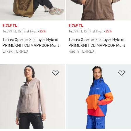
Sale price
9.749 TL
Sale price
9.749 TL
14.999 TL Orijinal fiyat
-35%
Discount
14.999 TL Orijinal fiyat
-35%
Discount
Terrex Xperior 2.5 Layer Hybrid
Terrex Xperior 2.5 Layer Hybrid
PRIMEKNIT CLIMAPROOF Mont
PRIMEKNIT CLIMAPROOF Mont
Erkek TERREX
Kadın TERREX
Favori Listesine Ekle
Fa