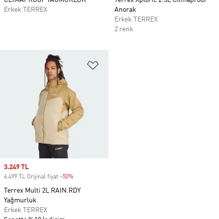
CLIMAPROOF YAĞMURLUK
Terrex Xploric 2.5L Climaproof
Erkek TERREX
Anorak
Erkek TERREX
2 renk
Favori Listesine Ekle
Sale price
3.249 TL
6.499 TL Orijinal fiyat
-50%
Discount
Terrex Multi 2L RAIN.RDY
Yağmurluk
Erkek TERREX