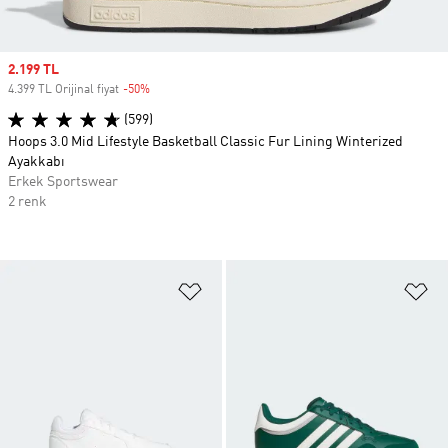
Sale price
2.199 TL
4.399 TL Orijinal fiyat
-50%
Discount
(599)
Hoops 3.0 Mid Lifestyle Basketball Classic Fur Lining Winterized
Ayakkabı
Erkek Sportswear
2 renk
Favori Listesine Ekle
Fa