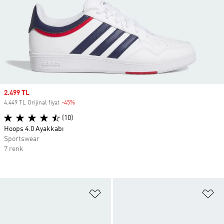
Sale price
2.499 TL
4.449 TL Orijinal fiyat
-45%
Discount
(10)
Hoops 4.0 Ayakkabı
Sportswear
7 renk
Favori Listesine Ekle
Fa