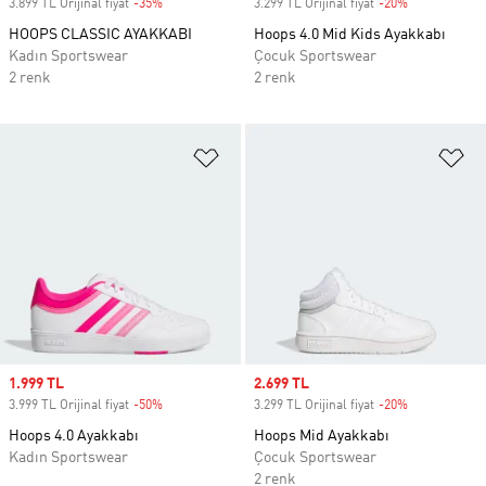
3.899 TL Orijinal fiyat
-35%
Discount
3.299 TL Orijinal fiyat
-20%
Discount
HOOPS CLASSIC AYAKKABI
Hoops 4.0 Mid Kids Ayakkabı
Kadın Sportswear
Çocuk Sportswear
2 renk
2 renk
Favori Listesine Ekle
Fa
Sale price
1.999 TL
Sale price
2.699 TL
3.999 TL Orijinal fiyat
-50%
Discount
3.299 TL Orijinal fiyat
-20%
Discount
Hoops 4.0 Ayakkabı
Hoops Mid Ayakkabı
Kadın Sportswear
Çocuk Sportswear
2 renk