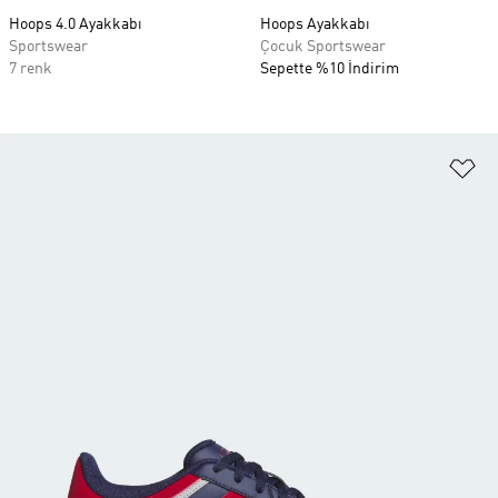
Hoops 4.0 Ayakkabı
Hoops Ayakkabı
Sportswear
Çocuk Sportswear
7 renk
Sepette %10 İndirim
Fa