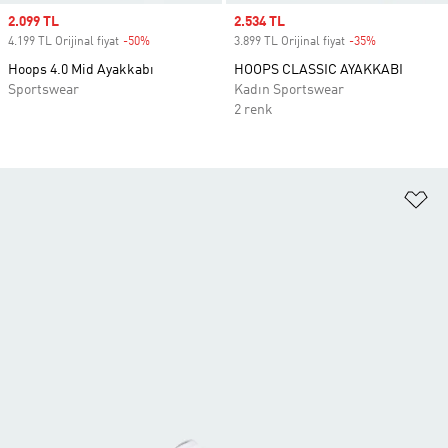
Sale price
2.099 TL
Sale price
2.534 TL
4.199 TL Orijinal fiyat
-50%
Discount
3.899 TL Orijinal fiyat
-35%
Discount
Hoops 4.0 Mid Ayakkabı
HOOPS CLASSIC AYAKKABI
Sportswear
Kadın Sportswear
2 renk
Fa