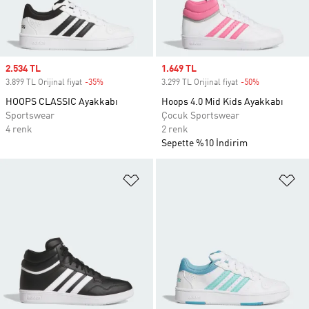
Sale price
2.534 TL
Sale price
1.649 TL
3.899 TL Orijinal fiyat
-35%
Discount
3.299 TL Orijinal fiyat
-50%
Discount
HOOPS CLASSIC Ayakkabı
Hoops 4.0 Mid Kids Ayakkabı
Sportswear
Çocuk Sportswear
4 renk
2 renk
Sepette %10 İndirim
Favori Listesine Ekle
Fa