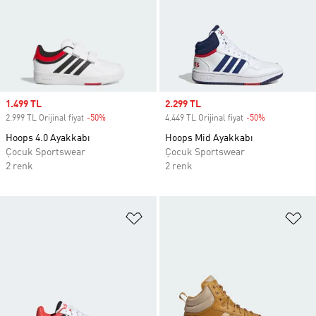
Sale price
1.499 TL
Sale price
2.299 TL
2.999 TL Orijinal fiyat
-50%
Discount
4.449 TL Orijinal fiyat
-50%
Discount
Hoops 4.0 Ayakkabı
Hoops Mid Ayakkabı
Çocuk Sportswear
Çocuk Sportswear
2 renk
2 renk
Favori Listesine Ekle
Fa