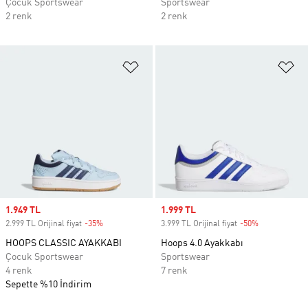
Çocuk Sportswear
Sportswear
2 renk
2 renk
Favori Listesine Ekle
Fa
Sale price
1.949 TL
Sale price
1.999 TL
2.999 TL Orijinal fiyat
-35%
Discount
3.999 TL Orijinal fiyat
-50%
Discount
HOOPS CLASSIC AYAKKABI
Hoops 4.0 Ayakkabı
Çocuk Sportswear
Sportswear
4 renk
7 renk
Sepette %10 İndirim