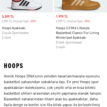
Sale price
3.299 TL
Sale price
1.979 TL
4.099 TL Orijinal fiyat
-20%
Discount
4.399 TL Orijinal fiyat
-55%
Discount
Hoops Ayakkabı
Hoops 3.0 Mid Lifestyle
Çocuk Sportswear
Basketball Classic Fur Lining
2 renk
Winterized Ayakkabı
Erkek Sportswear
2 renk
HOOPS
İkonik Hoops DNA’sının yeniden tasarlanmasıyla oyununu
basketbol sahasından sokaklara taşı. En yeni Hoops spor
ayakkabıları koleksiyonu, çok çeşitli orta ve kısa bilekli
basketbol stilleri arasından seçim yapmana olanak tanıyor.
Basketbol sahalarından ilham alan bu ayakkabılar, daha
fazla denge ve konfor için file bilek yapısı ile birleştirilmiş