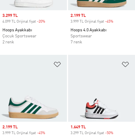
Sale price
3.299 TL
Sale price
2.199 TL
4.099 TL Orijinal fiyat
-20%
Discount
3.999 TL Orijinal fiyat
-45%
Discount
Hoops Ayakkabı
Hoops 4.0 Ayakkabı
Çocuk Sportswear
Sportswear
2 renk
7 renk
Favori Listesine Ekle
Fa
Sale price
2.199 TL
Sale price
1.649 TL
3.999 TL Orijinal fiyat
-45%
Discount
3.299 TL Orijinal fiyat
-50%
Discount