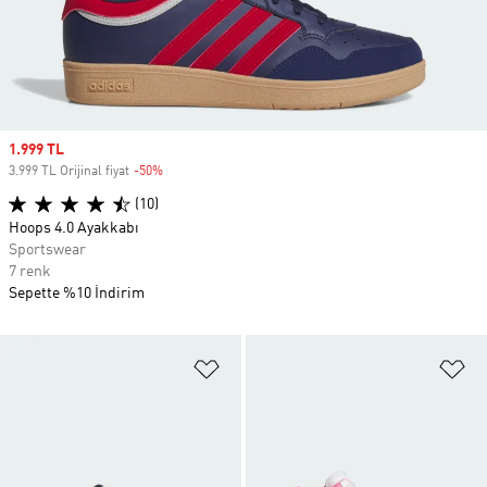
Sale price
1.999 TL
3.999 TL Orijinal fiyat
-50%
Discount
(10)
Hoops 4.0 Ayakkabı
Sportswear
7 renk
Sepette %10 İndirim
Favori Listesine Ekle
Fa