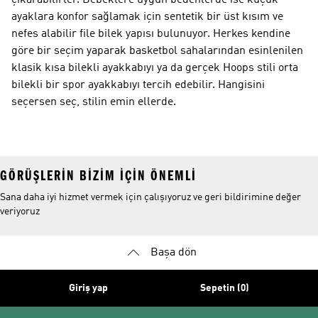
çıkarabilirler. Bebeklere uygun bedenlerde ise küçük
ayaklara konfor sağlamak için sentetik bir üst kısım ve
nefes alabilir file bilek yapısı bulunuyor. Herkes kendine
göre bir seçim yaparak basketbol sahalarından esinlenilen
klasik kısa bilekli ayakkabıyı ya da gerçek Hoops stili orta
bilekli bir spor ayakkabıyı tercih edebilir. Hangisini
seçersen seç, stilin emin ellerde.
GÖRÜŞLERIN BIZIM IÇIN ÖNEMLI
Sana daha iyi hizmet vermek için çalışıyoruz ve geri bildirimine değer
veriyoruz
Başa dön
Giriş yap
Sepetin (0)