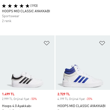
(193)
HOOPS MID CLASSIC AYAKKABI
Sportswear
2 renk
Favori Listesine Ekle
Fa
Sale price
1.499 TL
Sale price
2.729 TL
2.999 TL Orijinal fiyat
-50%
Discount
4.199 TL Orijinal fiyat
-35%
Discount
Hoops 4.0 Ayakkabı
HOOPS MID CLASSIC AYAKKABI