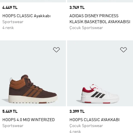
Price
4.449 TL
Price
3.749 TL
HOOPS CLASSIC Ayakkabı
ADIDAS DISNEY PRINCESS
Sportswear
KLASİK BASKETBOL AYAKKABISI
4 renk
Çocuk Sportswear
Favori Listesine Ekle
Fa
Price
5.449 TL
Price
3.399 TL
HOOPS 4.0 MID WINTERIZED
HOOPS CLASSIC AYAKKABI
Sportswear
Çocuk Sportswear
4 renk