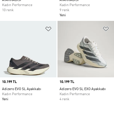
AYAKKABISI
AYAKKABISI
Kadın Performance
Kadın Performance
10 renk
9 renk
Yeni
Favori Listesine Ekle
Fa
Price
10.199 TL
Price
10.199 TL
Adizero EVO SL Ayakkabı
Adizero EVO SL EXO Ayakkabı
Kadın Performance
Kadın Performance
Yeni
4 renk