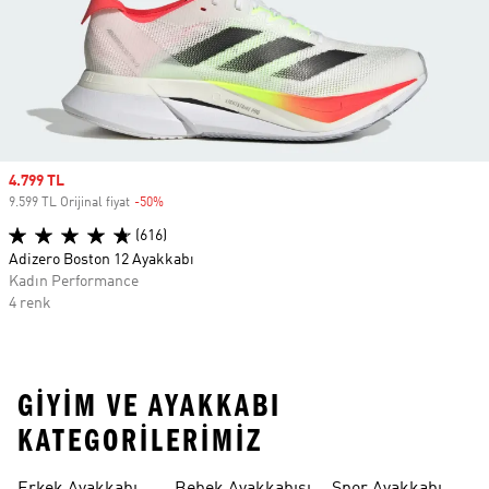
Sale price
4.799 TL
9.599 TL Orijinal fiyat
-50%
Discount
(616)
Adizero Boston 12 Ayakkabı
Kadın Performance
4 renk
GIYIM VE AYAKKABI
KATEGORILERIMIZ