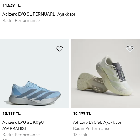
Price
11.549 TL
Adizero EVO SL FERMUARLI Ayakkabı
Kadın Performance
Favori Listesine Ekle
Fa
Price
10.199 TL
Price
10.199 TL
Adizero EVO SL KOŞU
Adizero EVO SL Ayakkabı
AYAKKABISI
Kadın Performance
Kadın Performance
13 renk