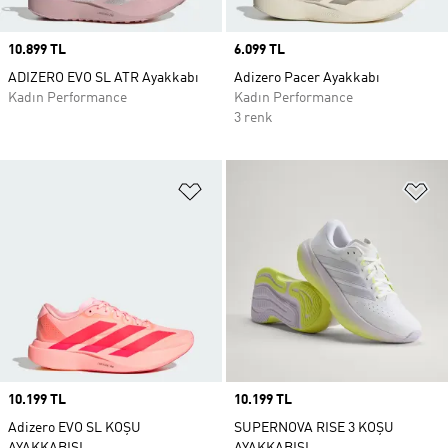
Price
10.899 TL
Price
6.099 TL
ADIZERO EVO SL ATR Ayakkabı
Adizero Pacer Ayakkabı
Kadın Performance
Kadın Performance
3 renk
Favori Listesine Ekle
Fa
Price
10.199 TL
Price
10.199 TL
Adizero EVO SL KOŞU
SUPERNOVA RISE 3 KOŞU