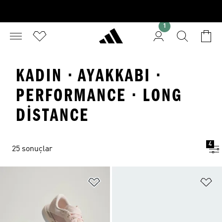
1
KADIN · AYAKKABI ·
PERFORMANCE · LONG
DISTANCE
4
25 sonuçlar
Favori Listesine Ekle
Fa