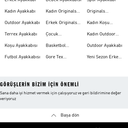
Erkek Ayakkabı
Bebek Ayakkabısı
Spor Ayakkabı
Kadın Ayakkabı
Kadın Originals
Originals
Ayakkabı
Ayakkabi
Outdoor Ayakkabı
Erkek Originals
Kadın Koşu
Ayakkabı
Ayakkabısı
Terrex Ayakkabı
Çocuk
Kadın Outdoor
Ayakkabıları
Ayakkabı
Koşu Ayakkabısı
Basketbol
Outdoor Ayakkabı
Ayakkabısı
Futbol Ayakkabısı
Gore Tex
Yeni Sezon Erkek
Ayakkabı
Ayakkabı
GÖRÜŞLERIN BIZIM IÇIN ÖNEMLI
Sana daha iyi hizmet vermek için çalışıyoruz ve geri bildirimine değer
veriyoruz
Başa dön