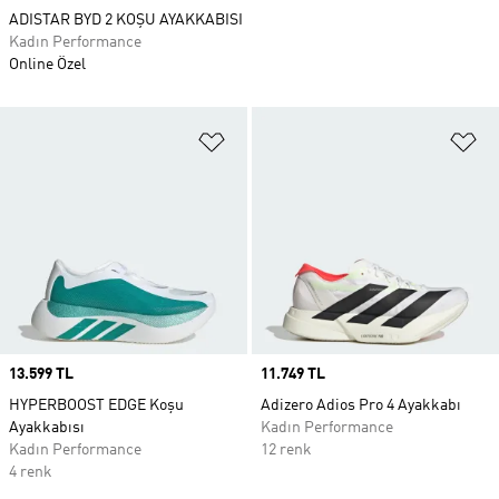
ADISTAR BYD 2 KOŞU AYAKKABISI
Kadın Performance
Online Özel
Favori Listesine Ekle
Fa
Price
13.599 TL
Price
11.749 TL
HYPERBOOST EDGE Koşu
Adizero Adios Pro 4 Ayakkabı
Ayakkabısı
Kadın Performance
Kadın Performance
12 renk
4 renk