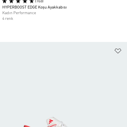
(103)
HYPERBOOST EDGE Koşu Ayakkabısı
Kadın Performance
4 renk
Fa