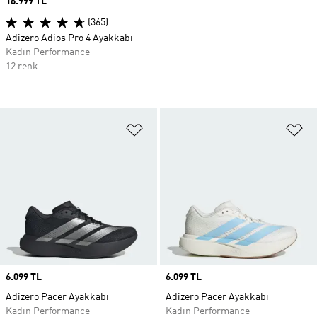
Price
16.999 TL
(365)
Adizero Adios Pro 4 Ayakkabı
Kadın Performance
12 renk
Favori Listesine Ekle
Fa
Price
6.099 TL
Price
6.099 TL
Adizero Pacer Ayakkabı
Adizero Pacer Ayakkabı
Kadın Performance
Kadın Performance