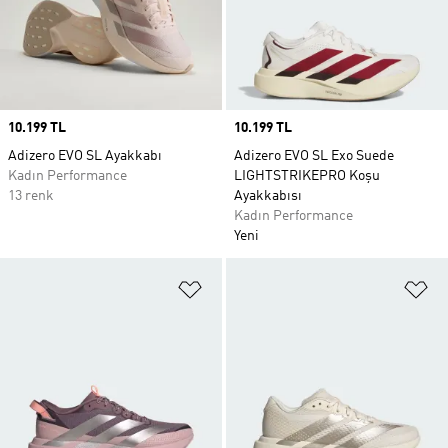
Price
10.199 TL
Price
10.199 TL
Adizero EVO SL Ayakkabı
Adizero EVO SL Exo Suede
Kadın Performance
LIGHTSTRIKEPRO Koşu
13 renk
Ayakkabısı
Kadın Performance
Yeni
Favori Listesine Ekle
Fa