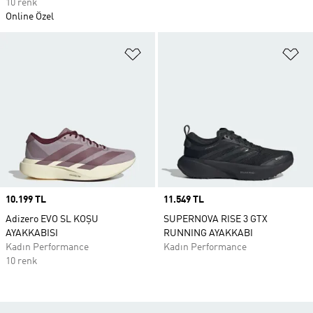
10 renk
Online Özel
Favori Listesine Ekle
Fa
Price
10.199 TL
Price
11.549 TL
Adizero EVO SL KOŞU
SUPERNOVA RISE 3 GTX
AYAKKABISI
RUNNING AYAKKABI
Kadın Performance
Kadın Performance
10 renk