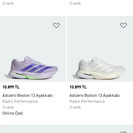
3 renk
3 renk
Favori Listesine Ekle
Fa
Price
10.899 TL
Price
10.899 TL
Adizero Boston 13 Ayakkabı
Adizero Boston 13 Ayakkabı
Kadın Performance
Kadın Performance
3 renk
3 renk
Online Özel
Fa