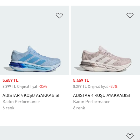
Favori Listesine Ekle
Fa
Sale price
5.459 TL
Sale price
5.459 TL
8.399 TL Orijinal fiyat
-35%
Discount
8.399 TL Orijinal fiyat
-35%
Discount
ADISTAR 4 KOŞU AYAKKABISI
ADISTAR 4 KOŞU AYAKKABISI
Kadın Performance
Kadın Performance
6 renk
6 renk
Fa