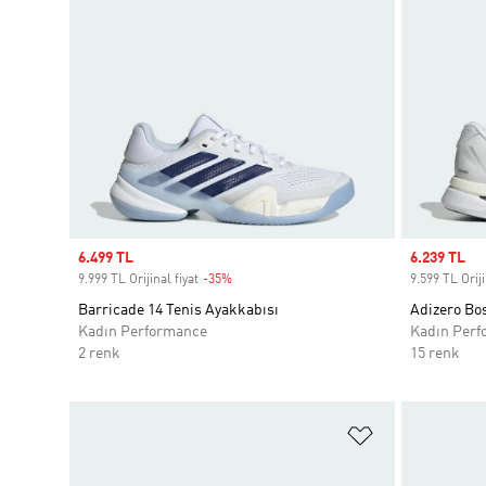
Sale price
6.499 TL
Sale price
6.239 TL
9.999 TL Orijinal fiyat
-35%
Discount
9.599 TL Oriji
Barricade 14 Tenis Ayakkabısı
Adizero Bo
Kadın Performance
Kadın Perf
2 renk
15 renk
Favori Listesi