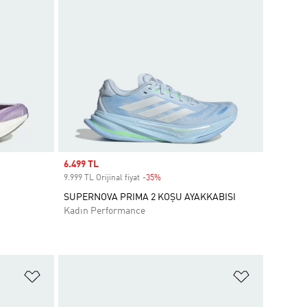
Sale price
6.499 TL
9.999 TL Orijinal fiyat
-35%
Discount
SUPERNOVA PRIMA 2 KOŞU AYAKKABISI
Kadın Performance
Favori Listesine Ekle
Favori List