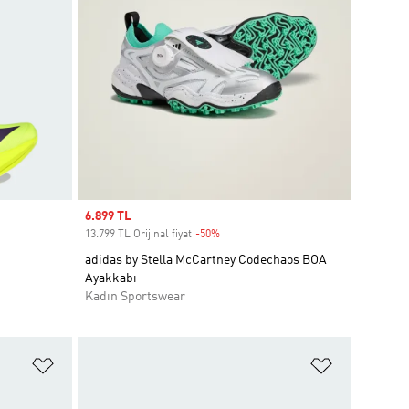
Sale price
6.899 TL
13.799 TL Orijinal fiyat
-50%
Discount
adidas by Stella McCartney Codechaos BOA
Ayakkabı
Kadın Sportswear
Favori Listesine Ekle
Favori List