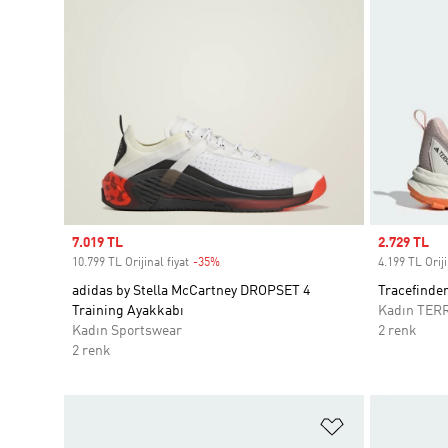
Sale price
7.019 TL
Sale price
2.729 TL
10.799 TL Orijinal fiyat
-35%
Discount
4.199 TL Oriji
adidas by Stella McCartney DROPSET 4
Tracefinder
Training Ayakkabı
Kadın TER
Kadın Sportswear
2 renk
2 renk
Favori Listesi