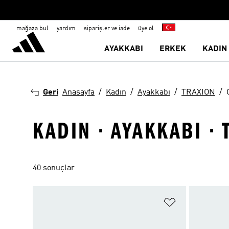
mağaza bul
yardım
siparişler ve iade
üye ol
AYAKKABI
ERKEK
KADIN
Geri
Anasayfa
Kadın
Ayakkabı
TRAXION
KADIN · AYAKKABI · 
40 sonuçlar
Favori Listesi