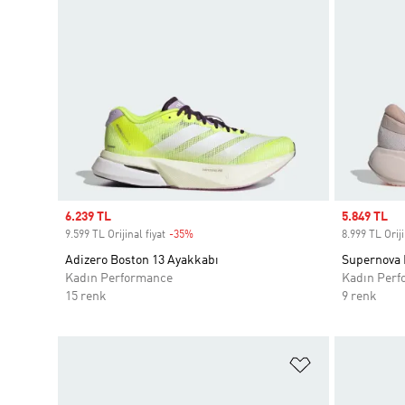
Sale price
6.239 TL
Sale price
5.849 TL
9.599 TL Orijinal fiyat
-35%
Discount
8.999 TL Oriji
Adizero Boston 13 Ayakkabı
Supernova 
Kadın Performance
Kadın Perf
15 renk
9 renk
Favori Listesi