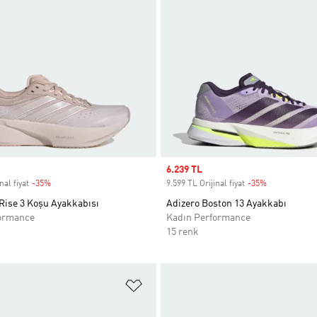
Sale price
6.239 TL
nal fiyat
-35%
Discount
9.599 TL Orijinal fiyat
-35%
Discount
Rise 3 Koşu Ayakkabısı
Adizero Boston 13 Ayakkabı
ormance
Kadın Performance
15 renk
ne Ekle
Favori Listesine Ekle