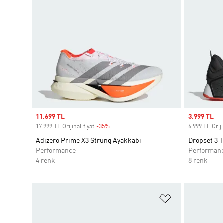
Sale price
11.699 TL
Sale price
3.999 TL
17.999 TL Orijinal fiyat
-35%
Discount
6.999 TL Oriji
Adizero Prime X3 Strung Ayakkabı
Dropset 3 
Performance
Performan
4 renk
8 renk
Favori Listesi