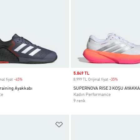
Sale price
5.849 TL
nal fiyat
-45%
Discount
8.999 TL Orijinal fiyat
-35%
Discount
Training Ayakkabı
SUPERNOVA RISE 3 KOŞU AYAKKA
ce
Kadın Performance
9 renk
ne Ekle
Favori Listesine Ekle