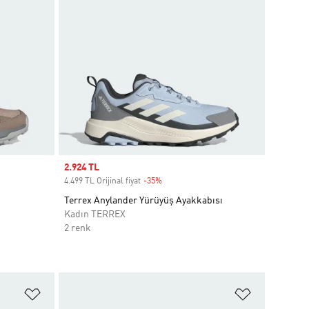
Sale price
2.924 TL
4.499 TL Orijinal fiyat
-35%
Discount
Terrex Anylander Yürüyüş Ayakkabısı
Kadın TERREX
2 renk
Favori Listesine Ekle
Favori List