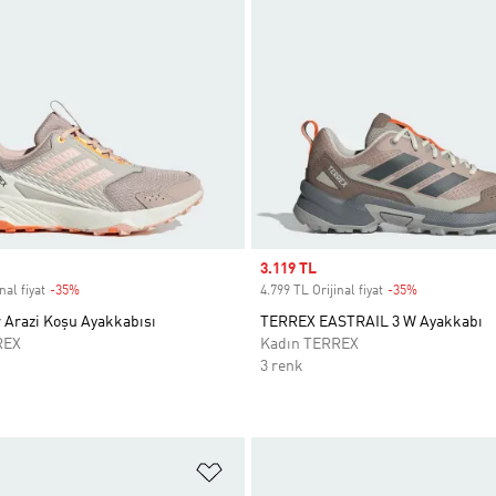
Sale price
3.119 TL
nal fiyat
-35%
Discount
4.799 TL Orijinal fiyat
-35%
Discount
 Arazi Koşu Ayakkabısı
TERREX EASTRAIL 3 W Ayakkabı
REX
Kadın TERREX
3 renk
ne Ekle
Favori Listesine Ekle