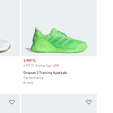
Sale price
3.999 TL
6.999 TL Orijinal fiyat
-45%
Discount
Dropset 3 Training Ayakkabı
Performance
8 renk
Favori Listesine Ekle
Favori List