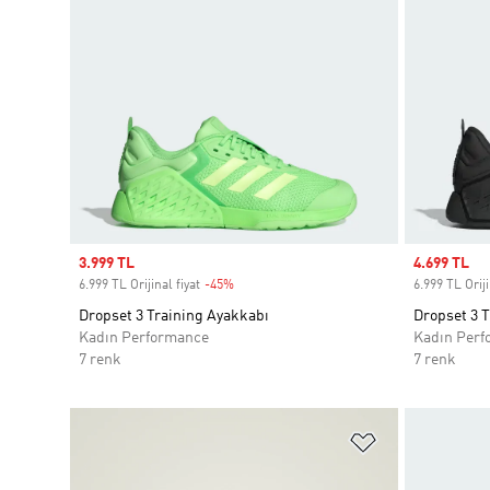
Sale price
3.999 TL
Sale price
4.699 TL
6.999 TL Orijinal fiyat
-45%
Discount
6.999 TL Oriji
Dropset 3 Training Ayakkabı
Dropset 3 
Kadın Performance
Kadın Perf
7 renk
7 renk
Favori Listesi