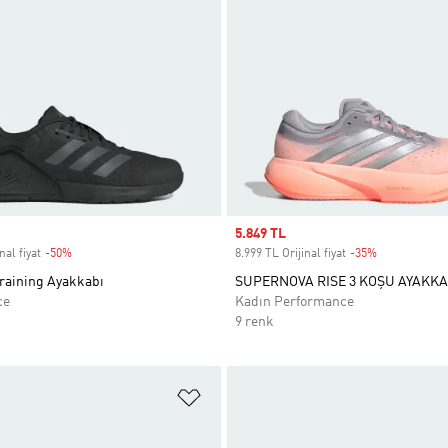
Sale price
5.849 TL
nal fiyat
-50%
Discount
8.999 TL Orijinal fiyat
-35%
Discount
Training Ayakkabı
SUPERNOVA RISE 3 KOŞU AYAKKA
ce
Kadın Performance
9 renk
ne Ekle
Favori Listesine Ekle