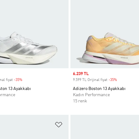
Sale price
6.239 TL
nal fiyat
-35%
Discount
9.599 TL Orijinal fiyat
-35%
Discount
ston 13 Ayakkabı
Adizero Boston 13 Ayakkabı
ormance
Kadın Performance
15 renk
ne Ekle
Favori Listesine Ekle