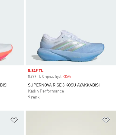
Sale price
5.849 TL
8.999 TL Orijinal fiyat
-35%
Discount
BISI
SUPERNOVA RISE 3 KOŞU AYAKKABISI
Kadın Performance
9 renk
Favori Listesine Ekle
Favori List