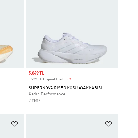
Sale price
5.849 TL
8.999 TL Orijinal fiyat
-35%
Discount
SUPERNOVA RISE 3 KOŞU AYAKKABISI
Kadın Performance
9 renk
Favori Listesine Ekle
Favori List