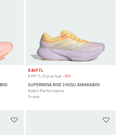
Sale price
5.849 TL
8.999 TL Orijinal fiyat
-35%
Discount
BISI
SUPERNOVA RISE 3 KOŞU AYAKKABISI
Kadın Performance
9 renk
Favori Listesine Ekle
Favori List