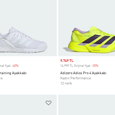
Sale price
9.749 TL
nal fiyat
-40%
Discount
14.999 TL Orijinal fiyat
-35%
Discount
Training Ayakkabı
Adizero Adios Pro 4 Ayakkabı
ce
Kadın Performance
12 renk
ne Ekle
Favori Listesine Ekle