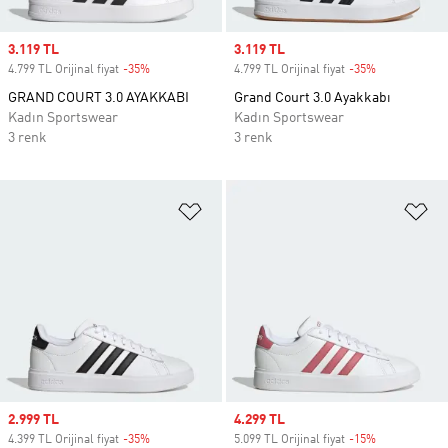
Sale price
3.119 TL
Sale price
3.119 TL
4.799 TL Orijinal fiyat
-35%
Discount
4.799 TL Orijinal fiyat
-35%
Discount
GRAND COURT 3.0 AYAKKABI
Grand Court 3.0 Ayakkabı
Kadın Sportswear
Kadın Sportswear
3 renk
3 renk
Favori Listesine Ekle
Fa
Sale price
2.999 TL
Sale price
4.299 TL
4.399 TL Orijinal fiyat
-35%
Discount
5.099 TL Orijinal fiyat
-15%
Discount