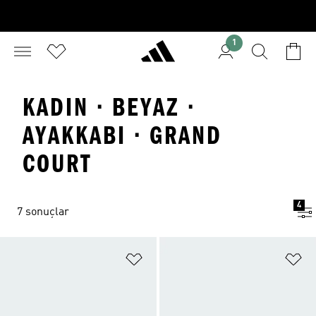
1
KADIN · BEYAZ ·
AYAKKABI · GRAND
COURT
4
7 sonuçlar
Favori Listesine Ekle
Fa