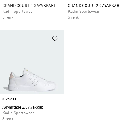
GRAND COURT 2.0 AYAKKABI
GRAND COURT 2.0 AYAKKABI
Kadın Sportswear
Kadın Sportswear
5 renk
5 renk
Favori Listesine Ekle
Price
3.749 TL
Advantage 2.0 Ayakkabı
Kadın Sportswear
3 renk