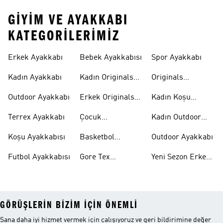
GIYIM VE AYAKKABI
KATEGORILERIMIZ
Erkek Ayakkabı
Bebek Ayakkabısı
Spor Ayakkabı
Kadın Ayakkabı
Kadın Originals
Originals
Ayakkabı
Ayakkabi
Outdoor Ayakkabı
Erkek Originals
Kadın Koşu
Ayakkabı
Ayakkabısı
Terrex Ayakkabı
Çocuk
Kadın Outdoor
Ayakkabıları
Ayakkabı
Koşu Ayakkabısı
Basketbol
Outdoor Ayakkabı
Ayakkabısı
Futbol Ayakkabısı
Gore Tex
Yeni Sezon Erkek
Ayakkabı
Ayakkabı
GÖRÜŞLERIN BIZIM IÇIN ÖNEMLI
Sana daha iyi hizmet vermek için çalışıyoruz ve geri bildirimine değer