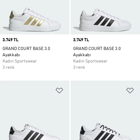
Price
3.749 TL
Price
3.749 TL
GRAND COURT BASE 3.0
GRAND COURT BASE 3.0
Ayakkabı
Ayakkabı
Kadın Sportswear
Kadın Sportswear
3 renk
3 renk
Favori Listesine Ekle
Fa