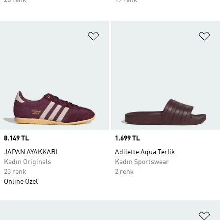
28 renk
17 renk
Favori Listesine Ekle
Fa
Price
8.149 TL
Price
1.699 TL
JAPAN AYAKKABI
Adilette Aqua Terlik
Kadın Originals
Kadın Sportswear
23 renk
2 renk
Online Özel
Fa