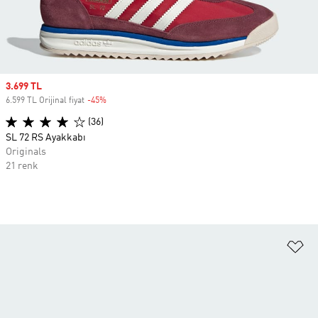
Sale price
3.699 TL
6.599 TL Orijinal fiyat
-45%
Discount
(36)
SL 72 RS Ayakkabı
Originals
21 renk
Fa