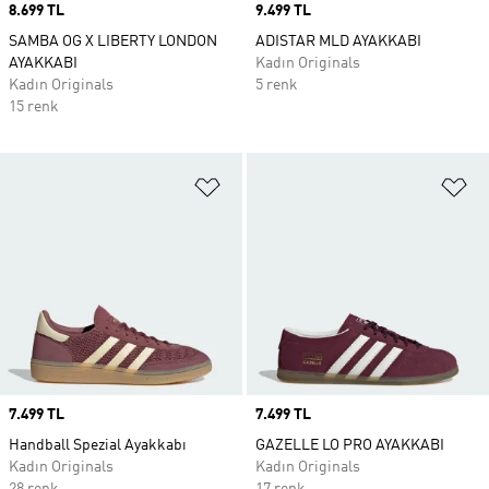
Price
8.699 TL
Price
9.499 TL
SAMBA OG X LIBERTY LONDON
ADISTAR MLD AYAKKABI
AYAKKABI
Kadın Originals
Kadın Originals
5 renk
15 renk
Favori Listesine Ekle
Fa
Price
7.499 TL
Price
7.499 TL
Handball Spezial Ayakkabı
GAZELLE LO PRO AYAKKABI
Kadın Originals
Kadın Originals