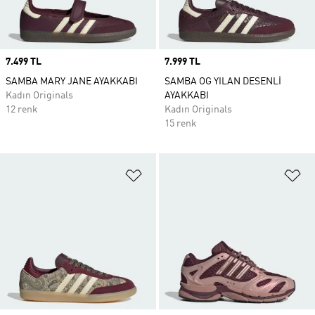
Price
7.499 TL
Price
7.999 TL
SAMBA MARY JANE AYAKKABI
SAMBA OG YILAN DESENLİ
Kadın Originals
AYAKKABI
12 renk
Kadın Originals
15 renk
Favori Listesine Ekle
Fa