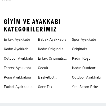
GIYIM VE AYAKKABI
KATEGORILERIMIZ
Erkek Ayakkabı
Bebek Ayakkabısı
Spor Ayakkabı
Kadın Ayakkabı
Kadın Originals
Originals
Ayakkabı
Ayakkabi
Outdoor Ayakkabı
Erkek Originals
Kadın Koşu
Ayakkabı
Ayakkabısı
Terrex Ayakkabı
Çocuk
Kadın Outdoor
Ayakkabıları
Ayakkabı
Koşu Ayakkabısı
Basketbol
Outdoor Ayakkabı
Ayakkabısı
Futbol Ayakkabısı
Gore Tex
Yeni Sezon Erkek
Ayakkabı
Ayakkabı