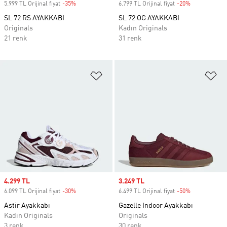
5.999 TL Orijinal fiyat
-35%
Discount
6.799 TL Orijinal fiyat
-20%
Discount
SL 72 RS AYAKKABI
SL 72 OG AYAKKABI
Originals
Kadın Originals
21 renk
31 renk
Favori Listesine Ekle
Fa
Sale price
4.299 TL
Sale price
3.249 TL
6.099 TL Orijinal fiyat
-30%
Discount
6.499 TL Orijinal fiyat
-50%
Discount
Astir Ayakkabı
Gazelle Indoor Ayakkabı
Kadın Originals
Originals
3 renk
30 renk