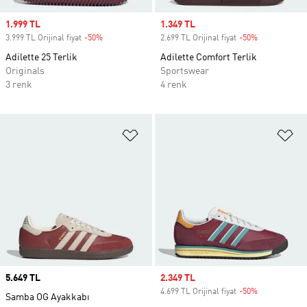
Sale price
1.999 TL
Sale price
1.349 TL
3.999 TL Orijinal fiyat
-50%
Discount
2.699 TL Orijinal fiyat
-50%
Discount
Adilette 25 Terlik
Adilette Comfort Terlik
Originals
Sportswear
3 renk
4 renk
Favori Listesine Ekle
Fa
Price
5.649 TL
Sale price
2.349 TL
4.699 TL Orijinal fiyat
-50%
Discount
Samba OG Ayakkabı