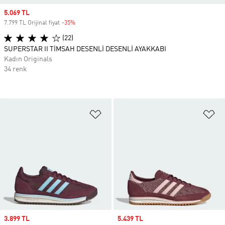
Sale price
5.069 TL
7.799 TL Orijinal fiyat
-35%
Discount
(22)
SUPERSTAR II TİMSAH DESENLİ DESENLİ AYAKKABI
Kadın Originals
34 renk
Favori Listesine Ekle
Fa
Sale price
3.899 TL
Sale price
5.439 TL