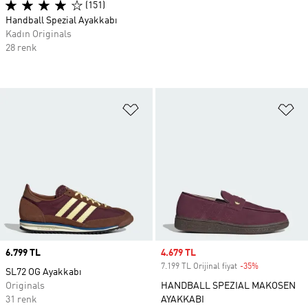
(151)
Handball Spezial Ayakkabı
Kadın Originals
28 renk
Favori Listesine Ekle
Fa
Price
6.799 TL
Sale price
4.679 TL
7.199 TL Orijinal fiyat
-35%
Discount
SL72 OG Ayakkabı
Originals
HANDBALL SPEZIAL MAKOSEN
31 renk
AYAKKABI