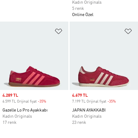
Kadın Originals
5 renk
Online Özel
Favori Listesine Ekle
Fa
Sale price
4.289 TL
Sale price
4.679 TL
6.599 TL Orijinal fiyat
-35%
Discount
7.199 TL Orijinal fiyat
-35%
Discount
Gazelle Lo Pro Ayakkabı
JAPAN AYAKKABI
Kadın Originals
Kadın Originals
17 renk
23 renk