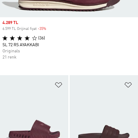
Sale price
4.289 TL
6.599 TL Orijinal fiyat
-35%
Discount
(36)
SL 72 RS AYAKKABI
Originals
21 renk
Favori Listesine Ekle
Fa