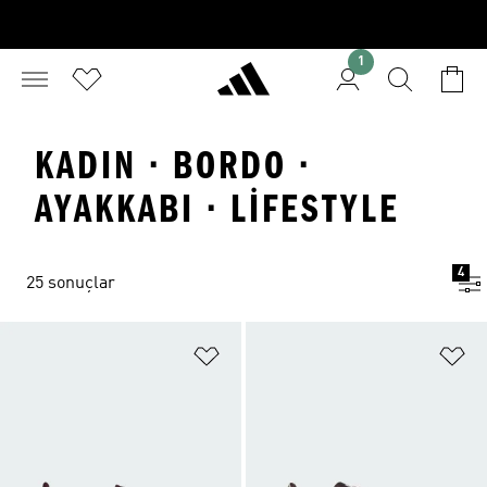
1
KADIN · BORDO ·
AYAKKABI · LIFESTYLE
4
25 sonuçlar
Favori Listesine Ekle
Fa