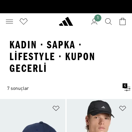
1
KADIN · SAPKA ·
LIFESTYLE · KUPON
GECERLI
4
7 sonuçlar
Favori Listesine Ekle
Fa