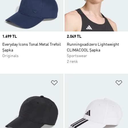
Price
1.699 TL
Price
2.049 TL
Everyday Icons Tonal Metal Trefoil
Runningxadizero Lightweight
Şapka
CLIMACOOL Şapka
Originals
Sportswear
2 renk
Favori Listesine Ekle
Fa