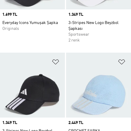
Price
1.699 TL
Price
1.349 TL
Everyday Icons Yumuşak Şapka
3-Stripes New Logo Beyzbol
Originals
Şapkası
Sportswear
2 renk
Favori Listesine Ekle
Fa
Price
1.349 TL
Price
2.449 TL