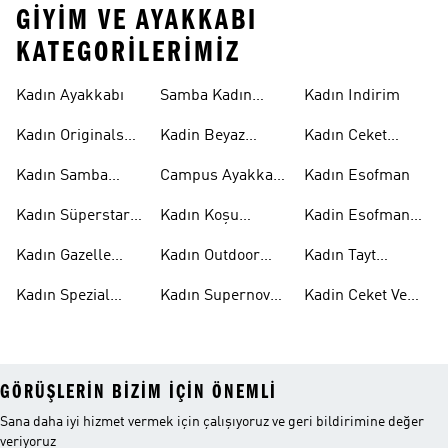
GIYIM VE AYAKKABI
KATEGORILERIMIZ
Kadın Ayakkabı
Samba Kadın
Kadın Indirim
Ayakkabı
Kadın Originals
Kadin Beyaz
Kadın Ceket
Ayakkabı
Samba
Modelleri
Kadın Samba
Campus Ayakkabı
Kadın Esofman
Ayakkabı
Kadın
Kadın Süperstar
Kadın Koşu
Kadin Esofman
Ayakkabı
Ayakkabısı
Alti
Kadın Gazelle
Kadın Outdoor
Kadın Tayt
Ayakkabı
Ayakkabı
Modelleri
Kadın Spezial
Kadın Supernova
Kadin Ceket Ve
Ayakkabı
Ayakkabı
Mont
GÖRÜŞLERIN BIZIM IÇIN ÖNEMLI
Sana daha iyi hizmet vermek için çalışıyoruz ve geri bildirimine değer
veriyoruz