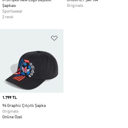
3-Stripes New Logo Beyzbol
CROCHET ŞAPKA
Şapkası
Originals
Sportswear
2 renk
Favori Listesine Ekle
Price
1.799 TL
94 Graphic Çıtçıtlı Şapka
Originals
Online Özel