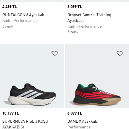
Price
4.499 TL
Price
6.099 TL
RUNFALCON 6 Ayakkabı
Dropset Control Training
Kadın Performance
Ayakkabı
6 renk
Kadın Performance
5 renk
Favori Listesine Ekle
Fa
Price
10.199 TL
Price
6.099 TL
SUPERNOVA RISE 3 KOŞU
DAME X Ayakkabı
AYAKKABISI
Performance