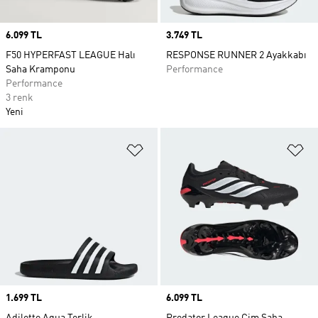
Price
6.099 TL
Price
3.749 TL
F50 HYPERFAST LEAGUE Halı
RESPONSE RUNNER 2 Ayakkabı
Saha Kramponu
Performance
Performance
3 renk
Yeni
Favori Listesine Ekle
Fa
Price
1.699 TL
Price
6.099 TL