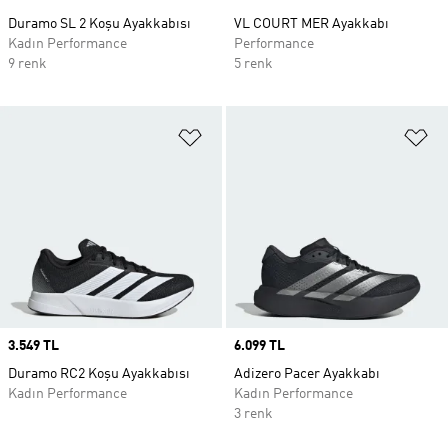
Duramo SL 2 Koşu Ayakkabısı
VL COURT MER Ayakkabı
Kadın Performance
Performance
9 renk
5 renk
Favori Listesine Ekle
Fa
Price
3.549 TL
Price
6.099 TL
Duramo RC2 Koşu Ayakkabısı
Adizero Pacer Ayakkabı
Kadın Performance
Kadın Performance
3 renk