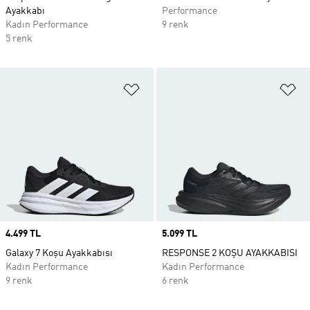
Ayakkabı
Performance
Kadın Performance
9 renk
5 renk
Favori Listesine Ekle
Fa
Price
4.499 TL
Price
5.099 TL
Galaxy 7 Koşu Ayakkabısı
RESPONSE 2 KOŞU AYAKKABISI
Kadın Performance
Kadın Performance
9 renk
6 renk