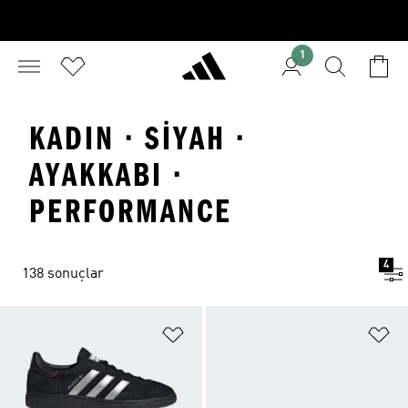
1
KADIN · SIYAH ·
AYAKKABI ·
PERFORMANCE
4
138 sonuçlar
Favori Listesine Ekle
Fa