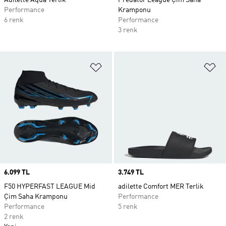
Adilette Aqua Terlik
Predator League Çim Saha
Performance
Kramponu
6 renk
Performance
3 renk
Favori Listesine Ekle
Fa
Price
6.099 TL
Price
3.749 TL
F50 HYPERFAST LEAGUE Mid
adilette Comfort MER Terlik
Çim Saha Kramponu
Performance
Performance
5 renk
2 renk