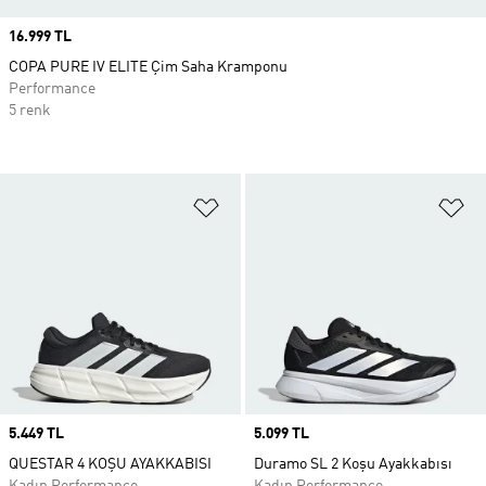
Price
16.999 TL
COPA PURE IV ELITE Çim Saha Kramponu
Performance
5 renk
Favori Listesine Ekle
Fa
Price
5.449 TL
Price
5.099 TL
QUESTAR 4 KOŞU AYAKKABISI
Duramo SL 2 Koşu Ayakkabısı