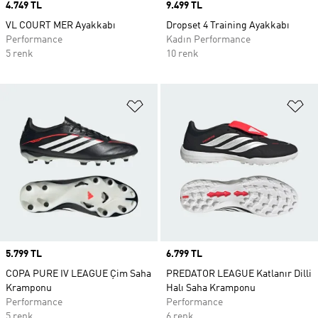
Price
4.749 TL
Price
9.499 TL
VL COURT MER Ayakkabı
Dropset 4 Training Ayakkabı
Performance
Kadın Performance
5 renk
10 renk
Favori Listesine Ekle
Fa
Price
5.799 TL
Price
6.799 TL
COPA PURE IV LEAGUE Çim Saha
PREDATOR LEAGUE Katlanır Dilli
Kramponu
Halı Saha Kramponu
Performance
Performance
5 renk
6 renk