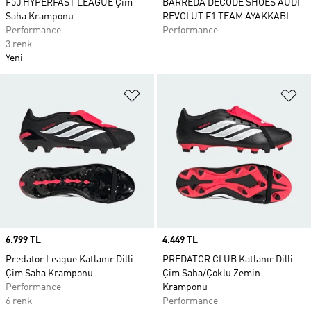
F50 HYPERFAST LEAGUE Çim
BARREDA DECODE SHOES AUDI
Saha Kramponu
REVOLUT F1 TEAM AYAKKABI
Performance
Performance
3 renk
Yeni
Favori Listesine Ekle
Fa
Price
6.799 TL
Price
4.449 TL
Predator League Katlanır Dilli
PREDATOR CLUB Katlanır Dilli
Çim Saha Kramponu
Çim Saha/Çoklu Zemin
Performance
Kramponu
6 renk
Performance