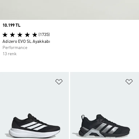
Price
10.199 TL
(1735)
Adizero EVO SL Ayakkabı
Performance
13 renk
Favori Listesine Ekle
Fa