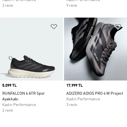
Kadın Performance
Kadın Performance
3 renk
9 renk
Favori Listesine Ekle
Fa
Price
5.099 TL
Price
17.999 TL
RUNFALCON 6 ATR Spor
ADIZERO ADIOS PRO 4 W Project
Ayakkabı
Kadın Performance
Kadın Performance
3 renk
2 renk