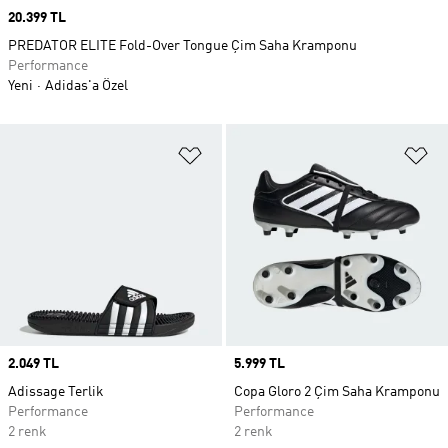
Price
20.399 TL
PREDATOR ELITE Fold-Over Tongue Çim Saha Kramponu
Performance
Yeni
Adidas'a Özel
Favori Listesine Ekle
Fa
Price
2.049 TL
Price
5.999 TL
Adissage Terlik
Copa Gloro 2 Çim Saha Kramponu
Performance
Performance
2 renk
2 renk