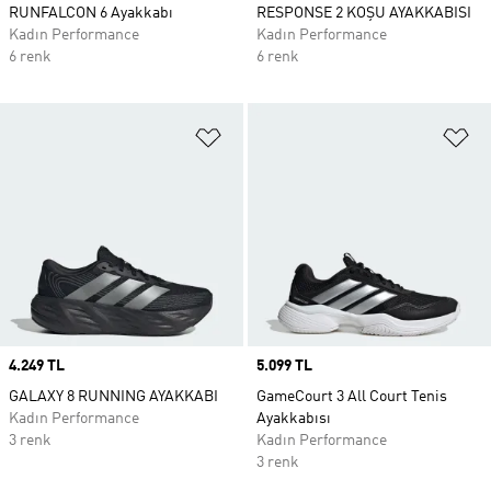
RUNFALCON 6 Ayakkabı
RESPONSE 2 KOŞU AYAKKABISI
Kadın Performance
Kadın Performance
6 renk
6 renk
Favori Listesine Ekle
Fa
Price
4.249 TL
Price
5.099 TL
GALAXY 8 RUNNING AYAKKABI
GameCourt 3 All Court Tenis
Kadın Performance
Ayakkabısı
3 renk
Kadın Performance
3 renk