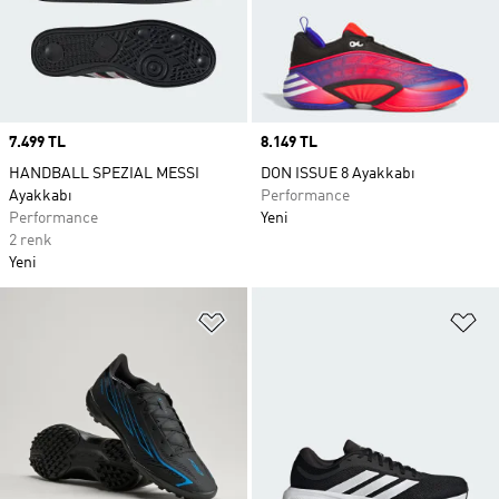
Price
7.499 TL
Price
8.149 TL
HANDBALL SPEZIAL MESSI
DON ISSUE 8 Ayakkabı
Ayakkabı
Performance
Performance
Yeni
2 renk
Yeni
Favori Listesine Ekle
Fa