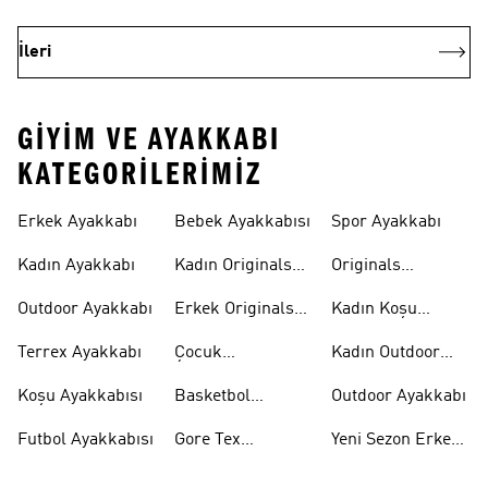
İleri
GIYIM VE AYAKKABI
KATEGORILERIMIZ
Erkek Ayakkabı
Bebek Ayakkabısı
Spor Ayakkabı
Kadın Ayakkabı
Kadın Originals
Originals
Ayakkabı
Ayakkabi
Outdoor Ayakkabı
Erkek Originals
Kadın Koşu
Ayakkabı
Ayakkabısı
Terrex Ayakkabı
Çocuk
Kadın Outdoor
Ayakkabıları
Ayakkabı
Koşu Ayakkabısı
Basketbol
Outdoor Ayakkabı
Ayakkabısı
Futbol Ayakkabısı
Gore Tex
Yeni Sezon Erkek
Ayakkabı
Ayakkabı