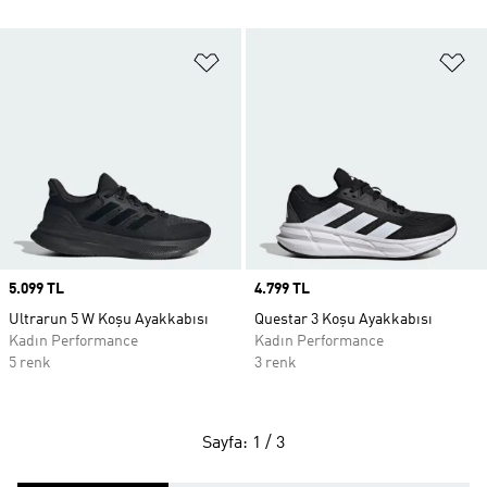
Favori Listesine Ekle
Fa
Price
5.099 TL
Price
4.799 TL
Ultrarun 5 W Koşu Ayakkabısı
Questar 3 Koşu Ayakkabısı
Kadın Performance
Kadın Performance
5 renk
3 renk
Sayfa: 1 / 3