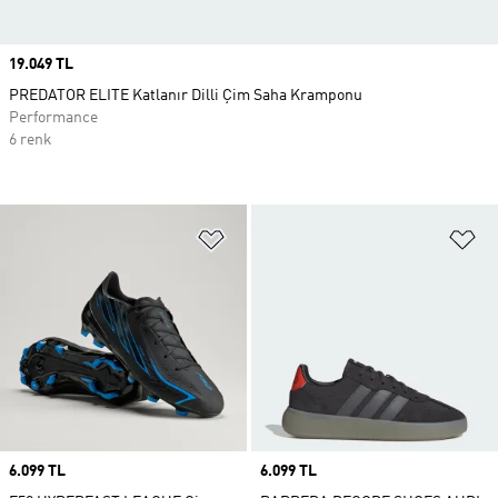
Price
19.049 TL
PREDATOR ELITE Katlanır Dilli Çim Saha Kramponu
Performance
6 renk
Favori Listesine Ekle
Fa
Price
6.099 TL
Price
6.099 TL