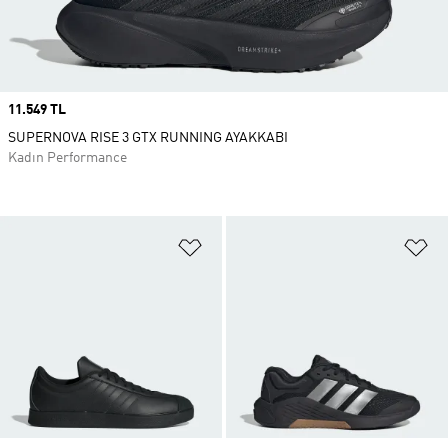
Price
11.549 TL
SUPERNOVA RISE 3 GTX RUNNING AYAKKABI
Kadın Performance
Favori Listesine Ekle
Fa