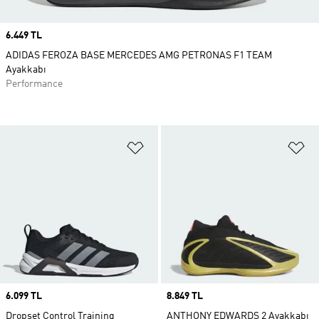
Price
6.449 TL
ADIDAS FEROZA BASE MERCEDES AMG PETRONAS F1 TEAM
Ayakkabı
Performance
Favori Listesine Ekle
Fa
Price
6.099 TL
Price
8.849 TL
Dropset Control Training
ANTHONY EDWARDS 2 Ayakkabı