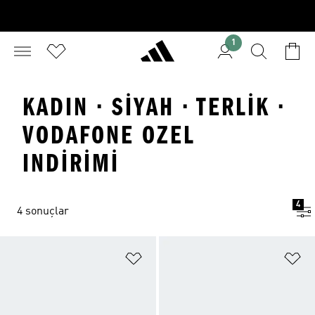
1
KADIN · SIYAH · TERLIK ·
VODAFONE OZEL
INDIRIMI
4
4 sonuçlar
Favori Listesine Ekle
Fa