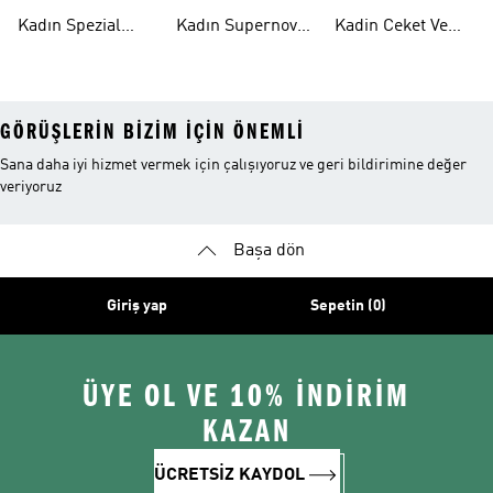
Ayakkabı
Ayakkabı
Modelleri
Kadın Spezial
Kadın Supernova
Kadin Ceket Ve
Ayakkabı
Ayakkabı
Mont
GÖRÜŞLERIN BIZIM IÇIN ÖNEMLI
Sana daha iyi hizmet vermek için çalışıyoruz ve geri bildirimine değer
veriyoruz
Başa dön
Giriş yap
Sepetin (0)
ÜYE OL VE 10% İNDİRİM
KAZAN
ÜCRETSİZ KAYDOL