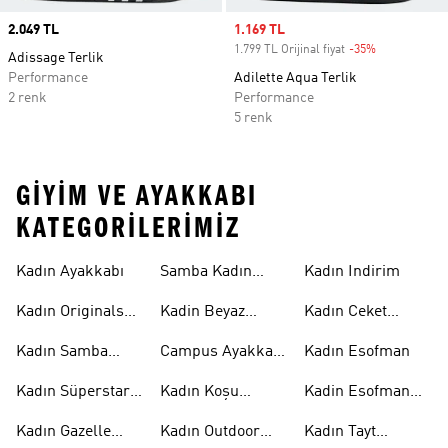
Price
2.049 TL
Sale price
1.169 TL
1.799 TL Orijinal fiyat
-35%
Discount
Adissage Terlik
Performance
Adilette Aqua Terlik
2 renk
Performance
5 renk
GIYIM VE AYAKKABI
KATEGORILERIMIZ
Kadın Ayakkabı
Samba Kadın
Kadın Indirim
Ayakkabı
Kadın Originals
Kadin Beyaz
Kadın Ceket
Ayakkabı
Samba
Modelleri
Kadın Samba
Campus Ayakkabı
Kadın Esofman
Ayakkabı
Kadın
Kadın Süperstar
Kadın Koşu
Kadin Esofman
Ayakkabı
Ayakkabısı
Alti
Kadın Gazelle
Kadın Outdoor
Kadın Tayt