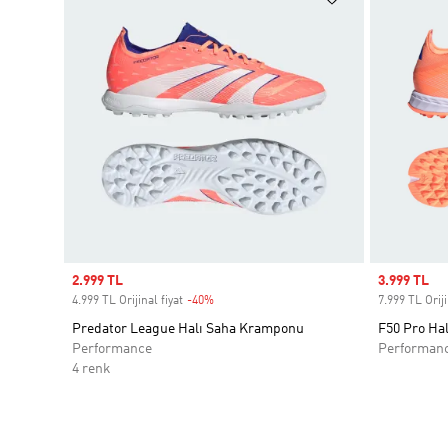
Sale price
2.999 TL
Sale price
3.999 TL
4.999 TL Orijinal fiyat
-40%
Discount
7.999 TL Oriji
Predator League Halı Saha Kramponu
F50 Pro Ha
Performance
Performan
4 renk