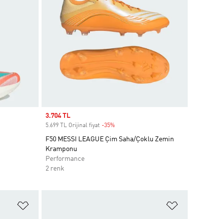
Sale price
3.704 TL
5.699 TL Orijinal fiyat
-35%
Discount
F50 MESSI LEAGUE Çim Saha/Çoklu Zemin
Kramponu
Performance
2 renk
Favori Listesine Ekle
Favori List