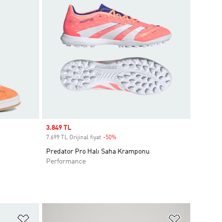
Sale price
3.849 TL
7.699 TL Orijinal fiyat
-50%
Discount
Predator Pro Halı Saha Kramponu
Performance
Favori Listesine Ekle
Favori List