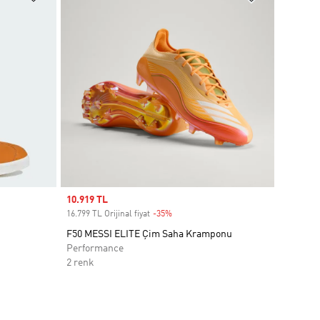
Sale price
10.919 TL
16.799 TL Orijinal fiyat
-35%
Discount
F50 MESSI ELITE Çim Saha Kramponu
Performance
2 renk