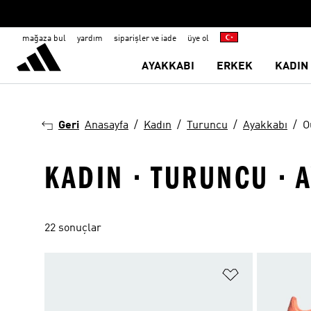
mağaza bul
yardım
siparişler ve iade
üye ol
AYAKKABI
ERKEK
KADIN
Geri
Anasayfa
Kadın
Turuncu
Ayakkabı
O
KADIN · TURUNCU · 
22 sonuçlar
Favori Listesi