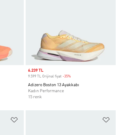
Sale price
6.239 TL
9.599 TL Orijinal fiyat
-35%
Discount
Adizero Boston 13 Ayakkabı
Kadın Performance
15 renk
Favori Listesine Ekle
Favori List