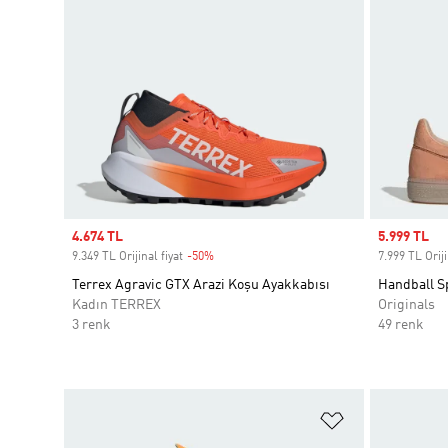
Sale price
4.674 TL
Sale price
5.999 TL
9.349 TL Orijinal fiyat
-50%
Discount
7.999 TL Oriji
Terrex Agravic GTX Arazi Koşu Ayakkabısı
Handball S
Kadın TERREX
Originals
3 renk
49 renk
Favori Listesi