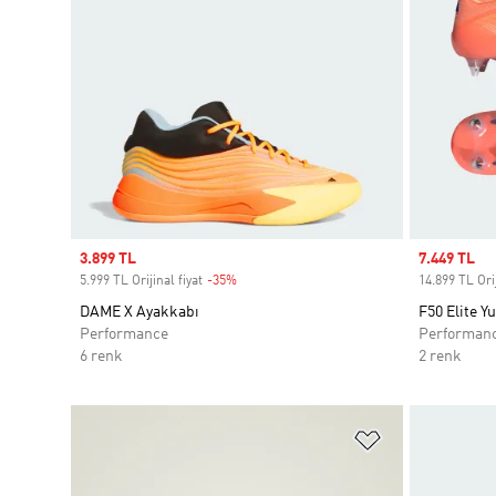
Sale price
3.899 TL
Sale price
7.449 TL
5.999 TL Orijinal fiyat
-35%
Discount
14.899 TL Orij
DAME X Ayakkabı
F50 Elite 
Performance
Performan
6 renk
2 renk
Favori Listesi