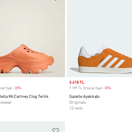
Sale price
3.618 TL
nal fiyat
-35%
Discount
7.199 TL Orijinal fiyat
-50%
Discount
tella McCartney Clog Terlik
Gazelle Ayakkabı
tswear
Originals
12 renk
ne Ekle
Favori Listesine Ekle