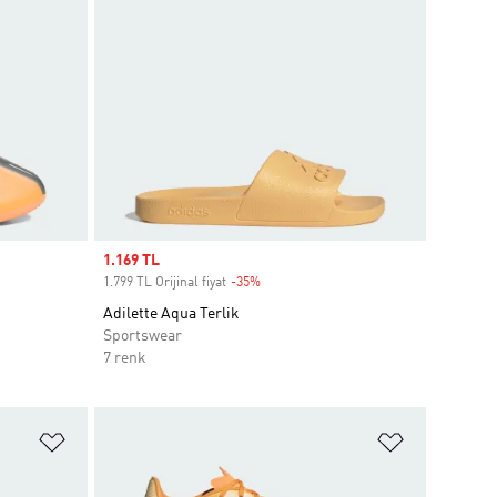
Sale price
1.169 TL
1.799 TL Orijinal fiyat
-35%
Discount
Adilette Aqua Terlik
Sportswear
7 renk
Favori Listesine Ekle
Favori List