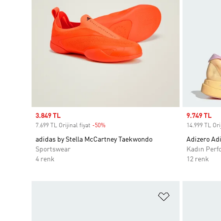
Sale price
3.849 TL
Sale price
9.749 TL
7.699 TL Orijinal fiyat
-50%
Discount
14.999 TL Orij
adidas by Stella McCartney Taekwondo
Adizero Ad
Sportswear
Kadın Perf
4 renk
12 renk
Favori Listesi