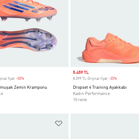
Sale price
5.459 TL
inal fiyat
-50%
Discount
8.399 TL Orijinal fiyat
-35%
Discount
Yumuşak Zemin Kramponu
Dropset 4 Training Ayakkabı
ce
Kadın Performance
10 renk
ne Ekle
Favori Listesine Ekle