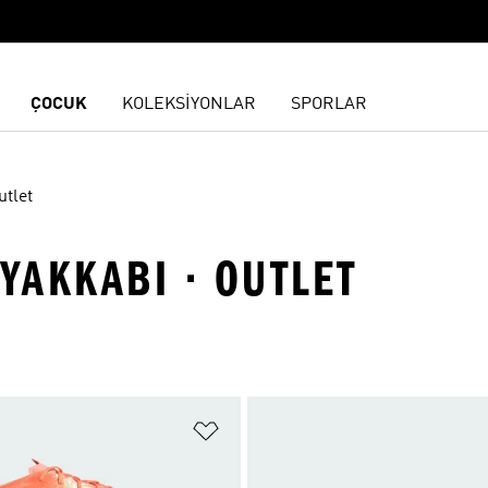
ÇOCUK
KOLEKSİYONLAR
SPORLAR
utlet
AYAKKABI · OUTLET
ne Ekle
Favori Listesine Ekle