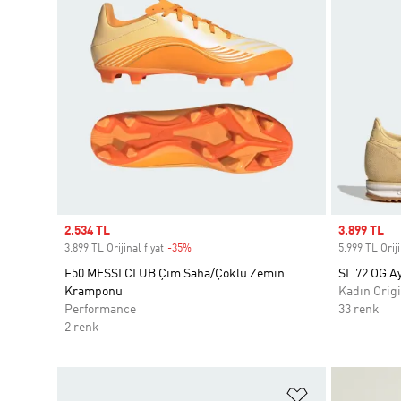
Sale price
2.534 TL
Sale price
3.899 TL
3.899 TL Orijinal fiyat
-35%
Discount
5.999 TL Oriji
F50 MESSI CLUB Çim Saha/Çoklu Zemin
SL 72 OG A
Kramponu
Kadın Origi
Performance
33 renk
2 renk
Favori Listesi