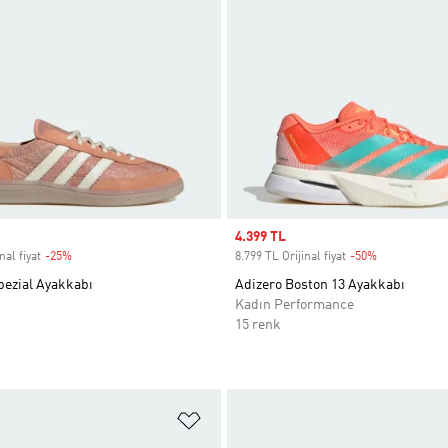
Sale price
4.399 TL
nal fiyat
-25%
Discount
8.799 TL Orijinal fiyat
-50%
Discount
pezial Ayakkabı
Adizero Boston 13 Ayakkabı
Kadın Performance
15 renk
ne Ekle
Favori Listesine Ekle