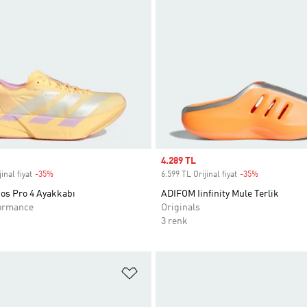
Sale price
4.289 TL
inal fiyat
-35%
Discount
6.599 TL Orijinal fiyat
-35%
Discount
ios Pro 4 Ayakkabı
ADIFOM Iinfinity Mule Terlik
ormance
Originals
3 renk
ne Ekle
Favori Listesine Ekle