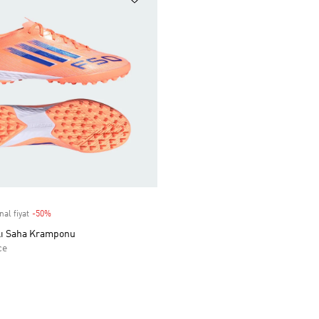
nal fiyat
-50%
Discount
lı Saha Kramponu
ce