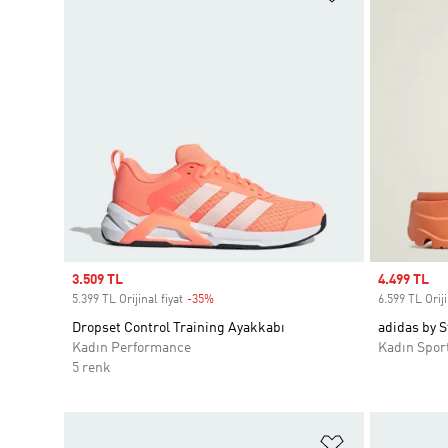
Sale price
3.509 TL
Sale price
4.499 TL
5.399 TL Orijinal fiyat
-35%
Discount
6.599 TL Oriji
Dropset Control Training Ayakkabı
adidas by S
Kadın Performance
Kadın Spor
5 renk
Favori Listesi