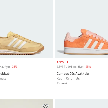
Sale price
4.999 TL
nal fiyat
-35%
Discount
6.599 TL Orijinal fiyat
-25%
Discount
yakkabı
Campus 00s Ayakkabı
nals
Kadın Originals
15 renk
ne Ekle
Favori Listesine Ekle