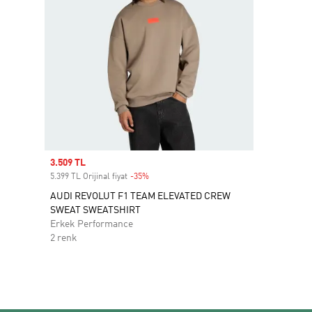
Sale price
3.509 TL
5.399 TL Orijinal fiyat
-35%
Discount
AUDI REVOLUT F1 TEAM ELEVATED CREW
SWEAT SWEATSHIRT
Erkek Performance
2 renk