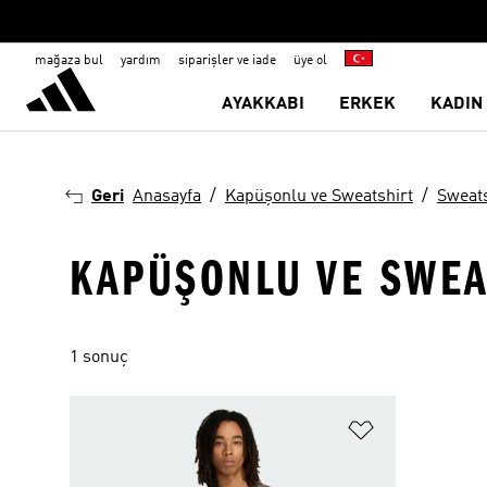
mağaza bul
yardım
siparişler ve iade
üye ol
AYAKKABI
ERKEK
KADIN
Geri
Anasayfa
Kapüşonlu ve Sweatshirt
Sweats
KAPÜŞONLU VE SWEA
1 sonuç
Favori Listesi