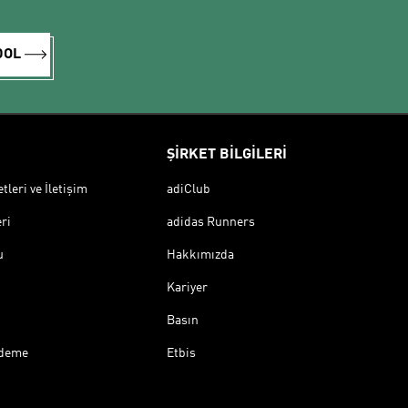
DOL
ŞİRKET BİLGİLERİ
leri ve İletişim
adiClub
ri
adidas Runners
u
Hakkımızda
Kariyer
Basın
Ödeme
Etbis