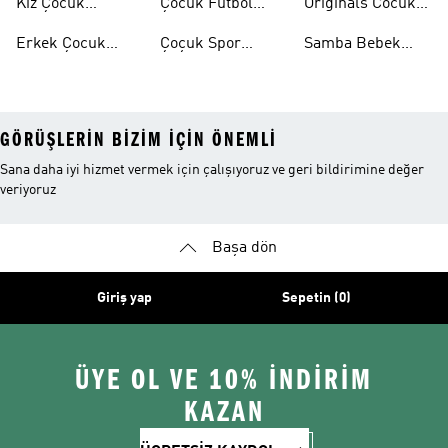
Kız Çocuk
Çocuk Futbol
Originals Cocuk
Ayakkabı
Ayakkabısı
Ayakkabi
Erkek Çocuk
Çoçuk Spor
Samba Bebek
Ayakkabı
Ayakkabı
Ayakkabı
GÖRÜŞLERIN BIZIM IÇIN ÖNEMLI
Sana daha iyi hizmet vermek için çalışıyoruz ve geri bildirimine değer
veriyoruz
Başa dön
Giriş yap
Sepetin (0)
ÜYE OL VE 10% İNDİRİM
KAZAN