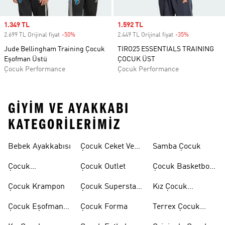
Sale price
1.349 TL
Sale price
1.592 TL
2.699 TL Orijinal fiyat
-50%
Discount
2.449 TL Orijinal fiyat
-35%
Discount
Jude Bellingham Training Çocuk
TIRO25 ESSENTIALS TRAINING
Eşofman Üstü
ÇOCUK ÜST
Çocuk Performance
Çocuk Performance
GIYIM VE AYAKKABI
KATEGORILERIMIZ
Bebek Ayakkabısı
Çocuk Ceket Ve
Samba Çocuk
Mont
Çocuk
Çocuk Outlet
Çocuk Basketbol
Ayakkabıları
Ayakkabısı
Çocuk Krampon
Çocuk Superstar
Kız Çocuk
Ayakkabılar
Eşofman Takımı
Çocuk Eşofman
Çocuk Forma
Terrex Çocuk
Takımı
Ayakkabı