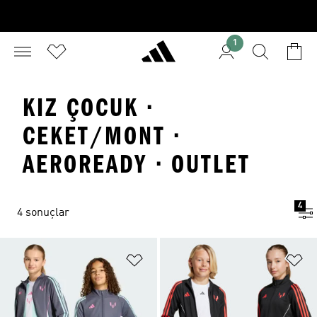
1
KIZ ÇOCUK ·
CEKET/MONT ·
AEROREADY · OUTLET
4
4 sonuçlar
Favori Listesine Ekle
Fa