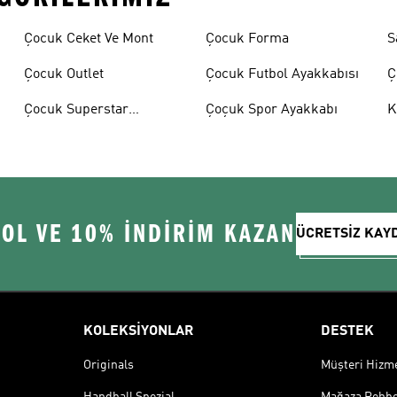
Çocuk Ceket Ve Mont
Çocuk Forma
S
Çocuk Outlet
Çocuk Futbol Ayakkabısı
Ç
A
Çocuk Superstar
Çoçuk Spor Ayakkabı
K
Ayakkabılar
 OL VE 10% İNDİRİM KAZAN
ÜCRETSİZ KAY
KOLEKSİYONLAR
DESTEK
Originals
Müşteri Hizmet
Handball Spezial
Mağaza Rehbe