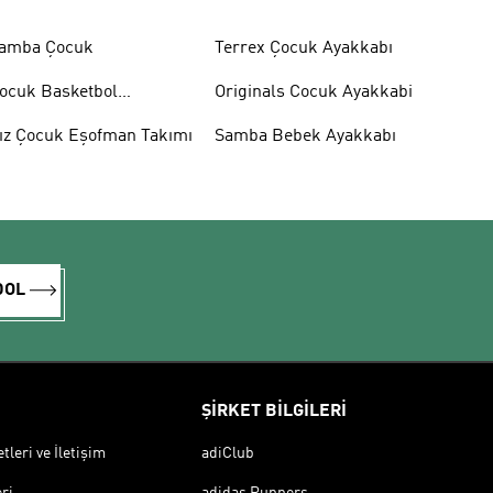
amba Çocuk
Terrex Çocuk Ayakkabı
ocuk Basketbol
Originals Cocuk Ayakkabi
yakkabısı
ız Çocuk Eşofman Takımı
Samba Bebek Ayakkabı
DOL
ŞİRKET BİLGİLERİ
leri ve İletişim
adiClub
ri
adidas Runners