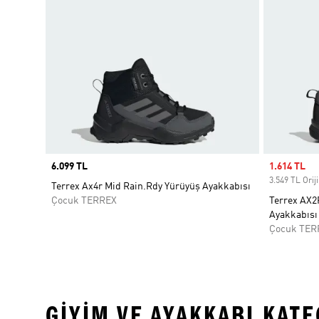
Price
6.099 TL
Sale price
1.614 TL
3.549 TL Oriji
Terrex Ax4r Mid Rain.Rdy Yürüyüş Ayakkabısı
Çocuk TERREX
Terrex AX2
Ayakkabısı
Çocuk TER
GIYIM VE AYAKKABI KAT