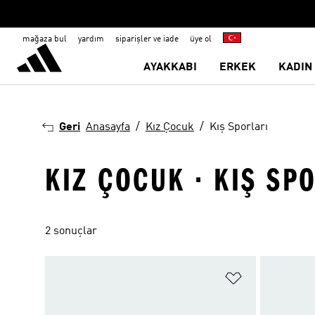
mağaza bul
yardım
siparişler ve iade
üye ol
AYAKKABI
ERKEK
KADIN
Geri
Anasayfa
Kız Çocuk
Kış Sporları
KIZ ÇOCUK · KIŞ SP
2 sonuçlar
Favori Listesi