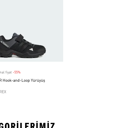
nal fiyat
-55%
Discount
R Hook-and-Loop Yürüyüş
REX
EGORILERIMIZ