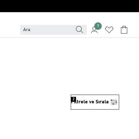
1
2
Filtrele ve Sırala