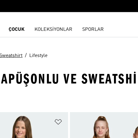
ÇOCUK
KOLEKSİYONLAR
SPORLAR
Sweatshirt
Lifestyle
KAPÜŞONLU VE SWEATSHIR
ne Ekle
Favori Listesine Ekle