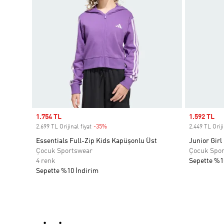
Sale price
1.754 TL
Sale price
1.592 TL
2.699 TL Orijinal fiyat
-35%
Discount
2.449 TL Oriji
Essentials Full-Zip Kids Kapüşonlu Üst
Junior Girl
Çocuk Sportswear
Çocuk Spo
4 renk
Sepette %1
Sepette %10 İndirim