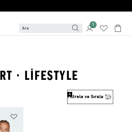
1
T · LIFESTYLE
4
Filtrele ve Sırala
Favori Listesine Ekle