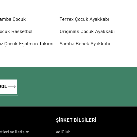
amba Çocuk
Terrex Çocuk Ayakkabı
ocuk Basketbol
Originals Cocuk Ayakkabi
yakkabısı
ız Çocuk Eşofman Takımı
Samba Bebek Ayakkabı
DOL
ŞİRKET BİLGİLERİ
leri ve İletişim
adiClub