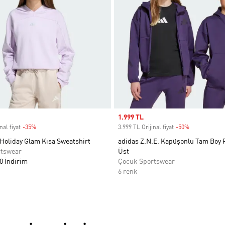
Sale price
1.999 TL
nal fiyat
-35%
Discount
3.999 TL Orijinal fiyat
-50%
Discount
 Holiday Glam Kısa Sweatshirt
adidas Z.N.E. Kapüşonlu Tam Boy 
rtswear
Üst
0 İndirim
Çocuk Sportswear
6 renk