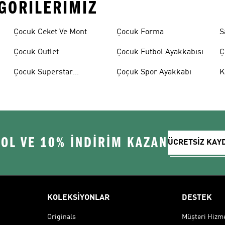
EGORILERIMIZ
Çocuk Ceket Ve Mont
Çocuk Forma
S
Çocuk Outlet
Çocuk Futbol Ayakkabısı
Ç
A
Çocuk Superstar
Çoçuk Spor Ayakkabı
K
Ayakkabılar
 OL VE 10% İNDİRİM KAZAN
ÜCRETSİZ KAY
KOLEKSİYONLAR
DESTEK
Originals
Müşteri Hizmet