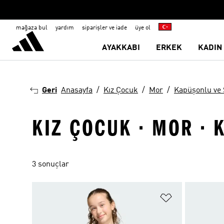
mağaza bul
yardım
siparişler ve iade
üye ol
AYAKKABI
ERKEK
KADIN
Geri
Anasayfa
Kız Çocuk
Mor
Kapüşonlu ve 
KIZ ÇOCUK · MOR · 
3 sonuçlar
Favori Listesi