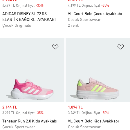
Sale price
2.924 TL
Sale price
2.729 TL
4.499 TL Orijinal fiyat
-35%
Discount
4.199 TL Orijinal fiyat
-35%
Discount
ADIDAS DISNEY SL 72 RS
VL Court Bold Çocuk Ayakkabı
ELASTİK BAĞCIKLI AYAKKABI
Çocuk Sportswear
Çocuk Originals
2 renk
Favori Listesine Ekle
Fa
Sale price
2.144 TL
Sale price
1.874 TL
3.299 TL Orijinal fiyat
-35%
Discount
3.749 TL Orijinal fiyat
-50%
Discount
Tensaur Run 2.0 Kids Ayakkabı
VL Court Bold Kids Ayakkabı
Çocuk Sportswear
Çocuk Sportswear