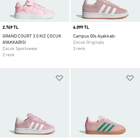
Price
2.749 TL
Price
6.099 TL
GRAND COURT 3.0 KIZ ÇOCUK
Campus 00s Ayakkabı
AYAKKABISI
Çocuk Originals
Çocuk Sportswear
3 renk
2 renk
Favori Listesine Ekle
Fa