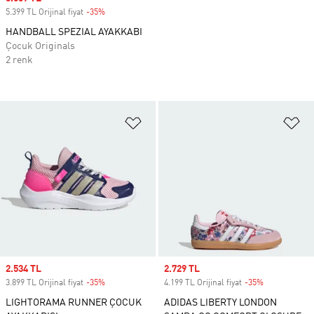
5.399 TL Orijinal fiyat
-35%
Discount
HANDBALL SPEZIAL AYAKKABI
Çocuk Originals
2 renk
Favori Listesine Ekle
Fa
Sale price
2.534 TL
Sale price
2.729 TL
3.899 TL Orijinal fiyat
-35%
Discount
4.199 TL Orijinal fiyat
-35%
Discount
LIGHTORAMA RUNNER ÇOCUK
ADIDAS LIBERTY LONDON