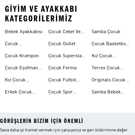
GIYIM VE AYAKKABI
KATEGORILERIMIZ
Bebek Ayakkabısı
Çocuk Ceket Ve
Samba Çocuk
Mont
Çocuk
Çocuk Outlet
Çocuk Basketbol
Ayakkabıları
Ayakkabısı
Çocuk Krampon
Çocuk Superstar
Kız Çocuk
Ayakkabılar
Eşofman Takımı
Çocuk Eşofman
Çocuk Forma
Terrex Çocuk
Takımı
Ayakkabı
Kız Çocuk
Çocuk Futbol
Originals Cocuk
Ayakkabı
Ayakkabısı
Ayakkabi
Erkek Çocuk
Çoçuk Spor
Samba Bebek
Ayakkabı
Ayakkabı
Ayakkabı
GÖRÜŞLERIN BIZIM IÇIN ÖNEMLI
Sana daha iyi hizmet vermek için çalışıyoruz ve geri bildirimine değer