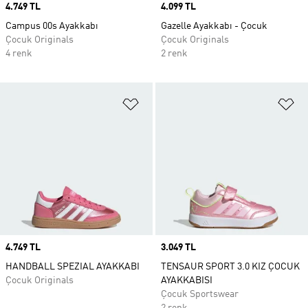
Price
4.749 TL
Price
4.099 TL
Campus 00s Ayakkabı
Gazelle Ayakkabı - Çocuk
Çocuk Originals
Çocuk Originals
4 renk
2 renk
Favori Listesine Ekle
Fa
Price
4.749 TL
Price
3.049 TL
HANDBALL SPEZIAL AYAKKABI
TENSAUR SPORT 3.0 KIZ ÇOCUK
Çocuk Originals
AYAKKABISI
Çocuk Sportswear