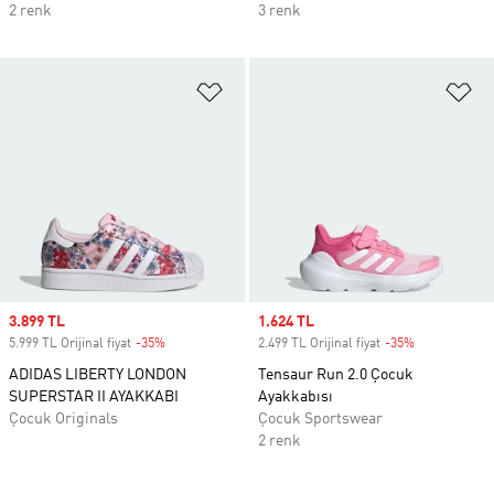
2 renk
3 renk
Favori Listesine Ekle
Fa
Sale price
3.899 TL
Sale price
1.624 TL
5.999 TL Orijinal fiyat
-35%
Discount
2.499 TL Orijinal fiyat
-35%
Discount
ADIDAS LIBERTY LONDON
Tensaur Run 2.0 Çocuk
SUPERSTAR II AYAKKABI
Ayakkabısı
Çocuk Originals
Çocuk Sportswear
2 renk