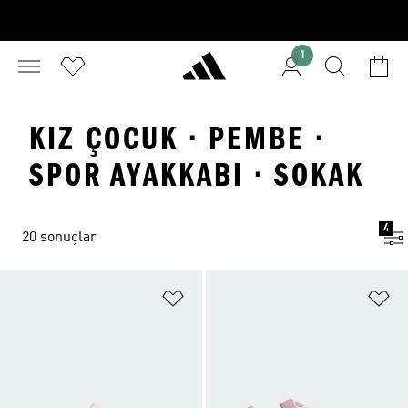
1
KIZ ÇOCUK · PEMBE ·
SPOR AYAKKABI · SOKAK
4
20 sonuçlar
Favori Listesine Ekle
Fa