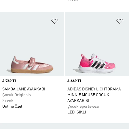
2 renk
Favori Listesine Ekle
Fa
Price
4.749 TL
Price
4.449 TL
SAMBA JANE AYAKKABI
ADIDAS DISNEY LIGHTORAMA
Çocuk Originals
MINNIE MOUSE ÇOCUK
2 renk
AYAKKABISI
Online Özel
Çocuk Sportswear
LED IŞIKLI