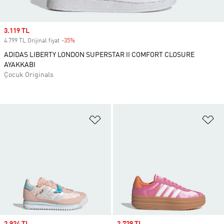
Sale price
3.119 TL
4.799 TL Orijinal fiyat
-35%
Discount
ADIDAS LIBERTY LONDON SUPERSTAR II COMFORT CLOSURE
AYAKKABI
Çocuk Originals
Favori Listesine Ekle
Fa