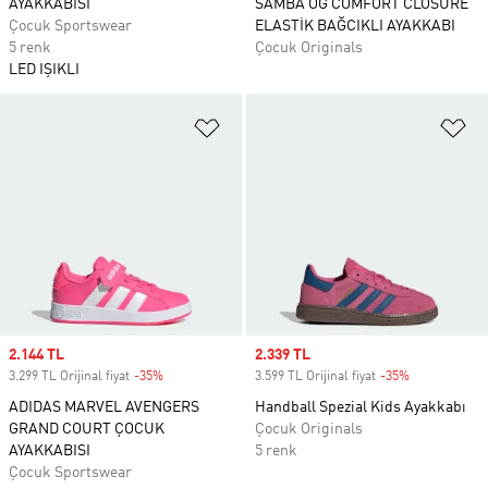
AYAKKABISI
SAMBA OG COMFORT CLOSURE
Çocuk Sportswear
ELASTİK BAĞCIKLI AYAKKABI
5 renk
Çocuk Originals
LED IŞIKLI
Favori Listesine Ekle
Fa
Sale price
2.144 TL
Sale price
2.339 TL
3.299 TL Orijinal fiyat
-35%
Discount
3.599 TL Orijinal fiyat
-35%
Discount
ADIDAS MARVEL AVENGERS
Handball Spezial Kids Ayakkabı
GRAND COURT ÇOCUK
Çocuk Originals
AYAKKABISI
5 renk
Çocuk Sportswear