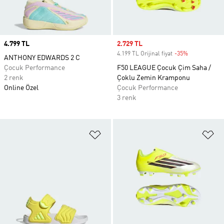
Price
4.799 TL
Sale price
2.729 TL
4.199 TL Orijinal fiyat
-35%
Discount
ANTHONY EDWARDS 2 C
Çocuk Performance
F50 LEAGUE Çocuk Çim Saha /
2 renk
Çoklu Zemin Kramponu
Online Özel
Çocuk Performance
3 renk
Favori Listesine Ekle
Fa