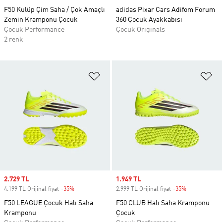
F50 Kulüp Çim Saha / Çok Amaçlı
adidas Pixar Cars Adifom Forum
Zemin Kramponu Çocuk
360 Çocuk Ayakkabısı
Çocuk Performance
Çocuk Originals
2 renk
Favori Listesine Ekle
Fa
Sale price
2.729 TL
Sale price
1.949 TL
4.199 TL Orijinal fiyat
-35%
Discount
2.999 TL Orijinal fiyat
-35%
Discount
F50 LEAGUE Çocuk Halı Saha
F50 CLUB Halı Saha Kramponu
Kramponu
Çocuk