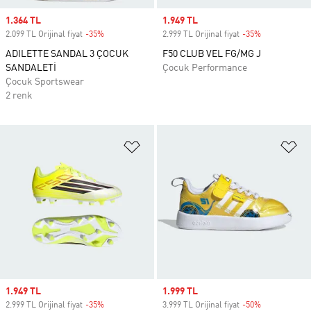
Sale price
1.364 TL
Sale price
1.949 TL
2.099 TL Orijinal fiyat
-35%
Discount
2.999 TL Orijinal fiyat
-35%
Discount
ADILETTE SANDAL 3 ÇOCUK
F50 CLUB VEL FG/MG J
SANDALETİ
Çocuk Performance
Çocuk Sportswear
2 renk
Favori Listesine Ekle
Fa
Sale price
1.949 TL
Sale price
1.999 TL
2.999 TL Orijinal fiyat
-35%
Discount
3.999 TL Orijinal fiyat
-50%
Discount