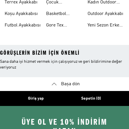
Terrex Ayakkabı
Çocuk
Kadın Outdoor
Ayakkabıları
Ayakkabı
Koşu Ayakkabısı
Basketbol
Outdoor Ayakkabı
Ayakkabısı
Futbol Ayakkabısı
Gore Tex
Yeni Sezon Erkek
Ayakkabı
Ayakkabı
GÖRÜŞLERIN BIZIM IÇIN ÖNEMLI
Sana daha iyi hizmet vermek için çalışıyoruz ve geri bildirimine değer
veriyoruz
Başa dön
Giriş yap
Sepetin (0)
ÜYE OL VE 10% İNDİRİM