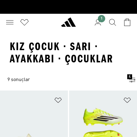
1
KIZ ÇOCUK · SARI ·
AYAKKABI · ÇOCUKLAR
4
9 sonuçlar
Favori Listesine Ekle
Fa