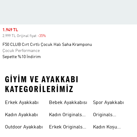
Sale price
1.949 TL
2.999 TL Orijinal fiyat
-35%
Discount
F50 CLUB Cırt Cırtlı Çocuk Halı Saha Kramponu
Çocuk Performance
Sepette %10 İndirim
GIYIM VE AYAKKABI
KATEGORILERIMIZ
Erkek Ayakkabı
Bebek Ayakkabısı
Spor Ayakkabı
Kadın Ayakkabı
Kadın Originals
Originals
Ayakkabı
Ayakkabi
Outdoor Ayakkabı
Erkek Originals
Kadın Koşu
Ayakkabı
Ayakkabısı