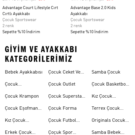
Advantage Court Lifestyle Cırt
Advantage Base 2.0 Kids
Cırtlı Ayakkabı
Ayakkabı
Çocuk Sportswear
Çocuk Sportswear
2 renk
2 renk
Sepette %10 İndirim
Sepette %10 İndirim
GIYIM VE AYAKKABI
KATEGORILERIMIZ
Bebek Ayakkabısı
Çocuk Ceket Ve
Samba Çocuk
Mont
Çocuk
Çocuk Outlet
Çocuk Basketbol
Ayakkabıları
Ayakkabısı
Çocuk Krampon
Çocuk Superstar
Kız Çocuk
Ayakkabılar
Eşofman Takımı
Çocuk Eşofman
Çocuk Forma
Terrex Çocuk
Takımı
Ayakkabı
Kız Çocuk
Çocuk Futbol
Originals Cocuk
Ayakkabı
Ayakkabısı
Ayakkabi
Erkek Çocuk
Çoçuk Spor
Samba Bebek