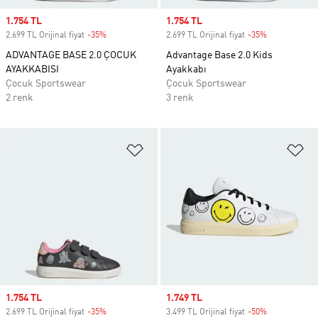
Sale price
1.754 TL
Sale price
1.754 TL
2.699 TL Orijinal fiyat
-35%
Discount
2.699 TL Orijinal fiyat
-35%
Discount
ADVANTAGE BASE 2.0 ÇOCUK
Advantage Base 2.0 Kids
AYAKKABISI
Ayakkabı
Çocuk Sportswear
Çocuk Sportswear
2 renk
3 renk
Favori Listesine Ekle
Fa
Sale price
1.754 TL
Sale price
1.749 TL
2.699 TL Orijinal fiyat
-35%
Discount
3.499 TL Orijinal fiyat
-50%
Discount