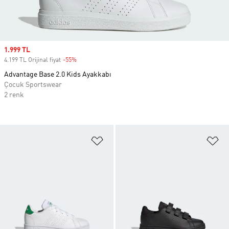
Sale price
1.999 TL
4.199 TL Orijinal fiyat
-55%
Discount
Advantage Base 2.0 Kids Ayakkabı
Çocuk Sportswear
2 renk
Favori Listesine Ekle
Fa