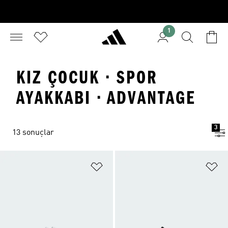
1
KIZ ÇOCUK · SPOR
AYAKKABI · ADVANTAGE
3
13 sonuçlar
Favori Listesine Ekle
Fa