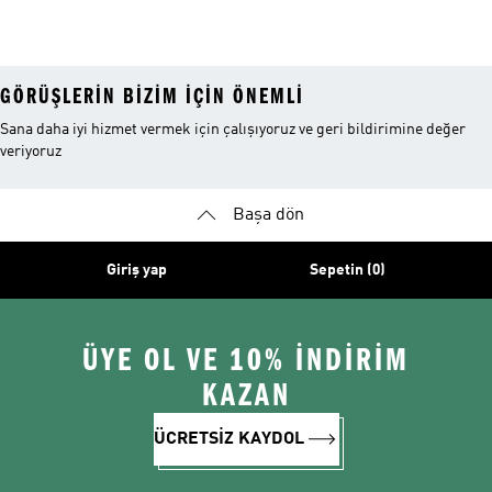
Ayakkabı
Ayakkabı
Ayakkabı
GÖRÜŞLERIN BIZIM IÇIN ÖNEMLI
Sana daha iyi hizmet vermek için çalışıyoruz ve geri bildirimine değer
veriyoruz
Başa dön
Giriş yap
Sepetin (0)
ÜYE OL VE 10% İNDİRİM
KAZAN
ÜCRETSİZ KAYDOL