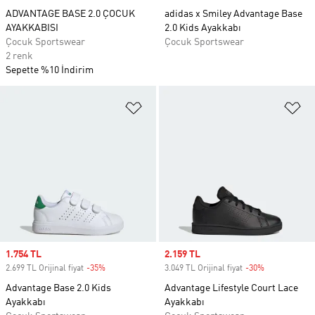
ADVANTAGE BASE 2.0 ÇOCUK
adidas x Smiley Advantage Base
AYAKKABISI
2.0 Kids Ayakkabı
Çocuk Sportswear
Çocuk Sportswear
2 renk
Sepette %10 İndirim
Favori Listesine Ekle
Fa
Sale price
1.754 TL
Sale price
2.159 TL
2.699 TL Orijinal fiyat
-35%
Discount
3.049 TL Orijinal fiyat
-30%
Discount
Advantage Base 2.0 Kids
Advantage Lifestyle Court Lace
Ayakkabı
Ayakkabı