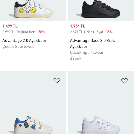
Sale price
1.499 TL
Sale price
1.754 TL
2.999 TL Orijinal fiyat
-50%
Discount
2.699 TL Orijinal fiyat
-35%
Discount
Advantage 2.0 Ayakkabı
Advantage Base 2.0 Kids
Çocuk Sportswear
Ayakkabı
Çocuk Sportswear
3 renk
Favori Listesine Ekle
Fa