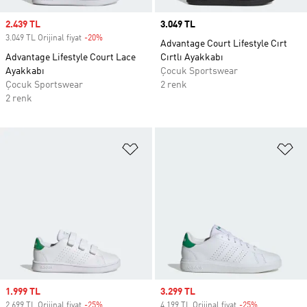
Sale price
2.439 TL
Price
3.049 TL
3.049 TL Orijinal fiyat
-20%
Discount
Advantage Court Lifestyle Cırt
Advantage Lifestyle Court Lace
Cırtlı Ayakkabı
Ayakkabı
Çocuk Sportswear
Çocuk Sportswear
2 renk
2 renk
Favori Listesine Ekle
Fa
Sale price
1.999 TL
Sale price
3.299 TL
2.699 TL Orijinal fiyat
-25%
Discount
4.199 TL Orijinal fiyat
-25%
Discount