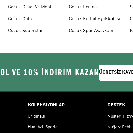
Çocuk Ceket Ve Mont
Çocuk Forma
S
Çocuk Outlet
Çocuk Futbol Ayakkabısı
Ç
A
Çocuk Superstar
Çoçuk Spor Ayakkabı
K
Ayakkabılar
 OL VE 10% İNDİRİM KAZAN
ÜCRETSİZ KAY
KOLEKSİYONLAR
DESTEK
Originals
Müşteri Hizmet
Handball Spezial
Mağaza Rehbe