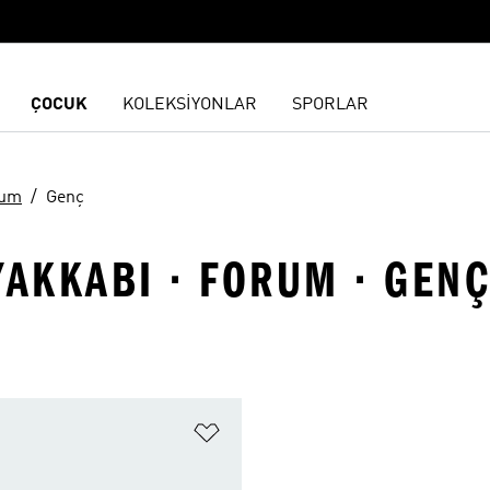
ÇOCUK
KOLEKSİYONLAR
SPORLAR
rum
Genç
YAKKABI · FORUM · GEN
ne Ekle
Favori Listesine Ekle