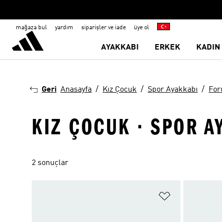
mağaza bul
yardım
siparişler ve iade
üye ol
AYAKKABI
ERKEK
KADIN
Geri
Anasayfa
Kız Çocuk
Spor Ayakkabı
Fo
KIZ ÇOCUK · SPOR A
2 sonuçlar
Favori Listesi