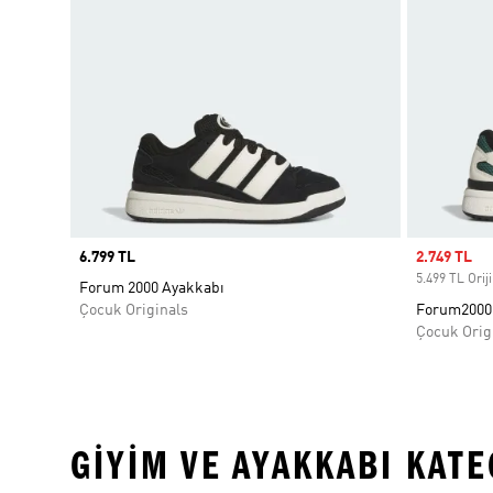
Price
6.799 TL
Sale price
2.749 TL
5.499 TL Oriji
Forum 2000 Ayakkabı
Çocuk Originals
Forum2000 
Çocuk Orig
GIYIM VE AYAKKABI KAT