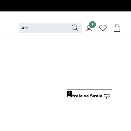
1
Ç
4
Filtrele ve Sırala