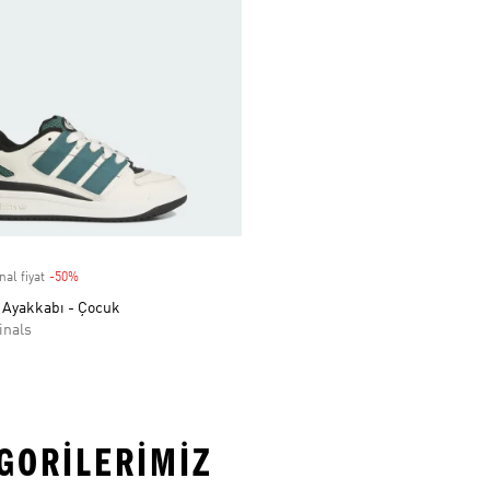
nal fiyat
-50%
Discount
Ayakkabı - Çocuk
inals
EGORILERIMIZ