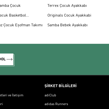
amba Çocuk
Terrex Çocuk Ayakkabı
ocuk Basketbol
Originals Cocuk Ayakkabi
yakkabısı
ız Çocuk Eşofman Takımı
Samba Bebek Ayakkabı
DOL
ŞİRKET BİLGİLERİ
leri ve İletişim
adiClub
ri
adidas Runners