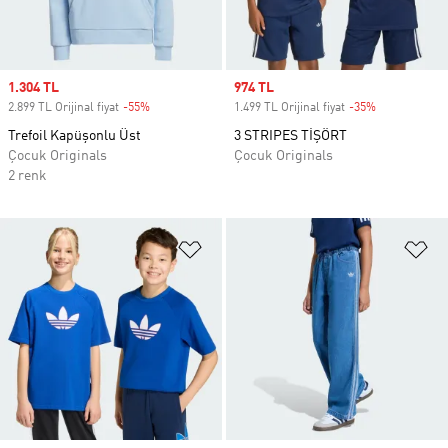
Sale price
1.304 TL
Sale price
974 TL
2.899 TL Orijinal fiyat
-55%
Discount
1.499 TL Orijinal fiyat
-35%
Discount
Trefoil Kapüşonlu Üst
3 STRIPES TİŞÖRT
Çocuk Originals
Çocuk Originals
2 renk
Favori Listesine Ekle
Fa