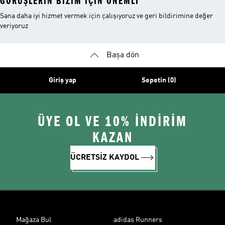
GÖRÜŞLERIN BIZIM IÇIN ÖNEMLI
Sana daha iyi hizmet vermek için çalışıyoruz ve geri bildirimine değer
veriyoruz
Başa dön
Giriş yap
Sepetin (0)
ÜYE OL VE 10% İNDİRİM
KAZAN
ÜCRETSİZ KAYDOL
Mağaza Bul
adidas Runners