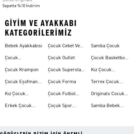
Çocuk Originals
Sepette %10 İndirim
GIYIM VE AYAKKABI
KATEGORILERIMIZ
Bebek Ayakkabısı
Çocuk Ceket Ve
Samba Çocuk
Mont
Çocuk
Çocuk Outlet
Çocuk Basketbol
Ayakkabıları
Ayakkabısı
Çocuk Krampon
Çocuk Superstar
Kız Çocuk
Ayakkabılar
Eşofman Takımı
Çocuk Eşofman
Çocuk Forma
Terrex Çocuk
Takımı
Ayakkabı
Kız Çocuk
Çocuk Futbol
Originals Cocuk
Ayakkabı
Ayakkabısı
Ayakkabi
Erkek Çocuk
Çoçuk Spor
Samba Bebek
Ayakkabı
Ayakkabı
Ayakkabı