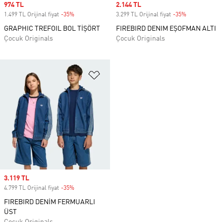
Sale price
974 TL
Sale price
2.144 TL
1.499 TL Orijinal fiyat
-35%
Discount
3.299 TL Orijinal fiyat
-35%
Discount
GRAPHIC TREFOIL BOL TİŞÖRT
FIREBIRD DENIM EŞOFMAN ALTI
Çocuk Originals
Çocuk Originals
Favori Listesine Ekle
Sale price
3.119 TL
4.799 TL Orijinal fiyat
-35%
Discount
FIREBIRD DENİM FERMUARLI
ÜST