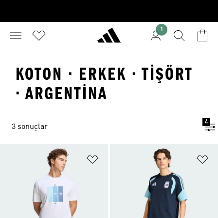
1
KOTON · ERKEK · TIŞÖRT
· ARGENTINA
4
3 sonuçlar
Favori Listesine Ekle
Fa