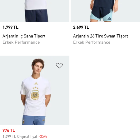
Price
1.799 TL
Price
2.699 TL
Arjantin İç Saha Tişört
Arjantin 26 Tiro Sweat Tişört
Erkek Performance
Erkek Performance
Favori Listesine Ekle
Sale price
974 TL
1.499 TL Orijinal fiyat
-35%
Discount