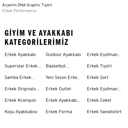
Arjantin DNA Graphic Tişört
Erkek Performance
GIYIM VE AYAKKABI
KATEGORILERIMIZ
Erkek Ayakkabı
Outdoor Ayakkabı
Erkek Eşofman
Takımı
Superstar Erkek
Basketbol
Erkek Tişört
Ayakkabı
Ayakkabısı
Samba Erkek
Yeni Sezon Erkek
Erkek Şort
Ayakkabı
Ayakkabı
Erkek Originals
Erkek Outlet
Erkek Eşofman
Ayakkabı
Altı
Erkek Krampon
Erkek Ayakkabı
Erkek Ceket
Indirim
Koşu Ayakkabısı
Erkek Forma
Erkek Sweatshirt