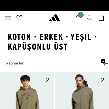
1
KOTON · ERKEK · YEŞIL ·
KAPÜŞONLU ÜST
4
6 sonuçlar
Favori Listesine Ekle
Fa