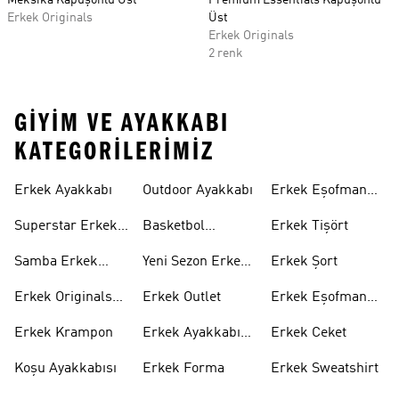
Meksika Kapüşonlu Üst
Premium Essentials Kapüşonlu
Erkek Originals
Üst
Erkek Originals
2 renk
GIYIM VE AYAKKABI
KATEGORILERIMIZ
Erkek Ayakkabı
Outdoor Ayakkabı
Erkek Eşofman
Takımı
Superstar Erkek
Basketbol
Erkek Tişört
Ayakkabı
Ayakkabısı
Samba Erkek
Yeni Sezon Erkek
Erkek Şort
Ayakkabı
Ayakkabı
Erkek Originals
Erkek Outlet
Erkek Eşofman
Ayakkabı
Altı
Erkek Krampon
Erkek Ayakkabı
Erkek Ceket
Indirim
Koşu Ayakkabısı
Erkek Forma
Erkek Sweatshirt