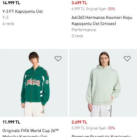
Price
14.999 TL
Sale price
3.499 TL
6.999 TL Orijinal fiyat
-50%
Discount
Y-3 FT Kapüşonlu Üst
Y-3
Adi365 Hermanos Koumori Koşu
4 renk
Kapüşonlu Üst (Unisex)
Performance
2 renk
Favori Listesine Ekle
Fa
Price
11.999 TL
Sale price
2.699 TL
5.399 TL Orijinal fiyat
-50%
Discount
Originals FIFA World Cup 26™