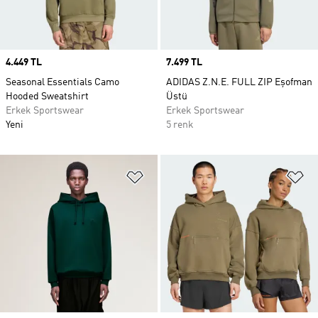
Price
4.449 TL
Price
7.499 TL
Seasonal Essentials Camo
ADIDAS Z.N.E. FULL ZIP Eşofman
Hooded Sweatshirt
Üstü
Erkek Sportswear
Erkek Sportswear
Yeni
5 renk
Favori Listesine Ekle
Fa