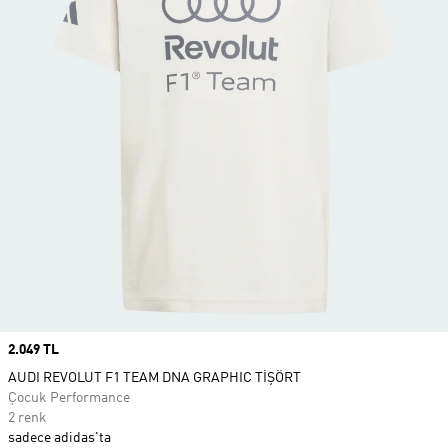
Price
2.049 TL
AUDI REVOLUT F1 TEAM DNA GRAPHIC TİŞÖRT
Çocuk Performance
2 renk
sadece adidas'ta