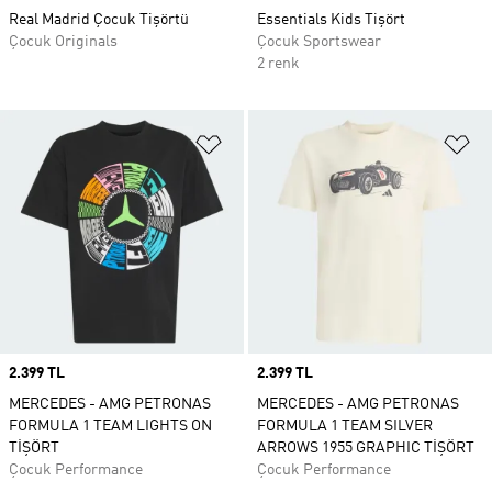
Real Madrid Çocuk Tişörtü
Essentials Kids Tişört
Çocuk Originals
Çocuk Sportswear
2 renk
Favori Listesine Ekle
Fa
Price
2.399 TL
Price
2.399 TL
MERCEDES - AMG PETRONAS
MERCEDES - AMG PETRONAS
FORMULA 1 TEAM LIGHTS ON
FORMULA 1 TEAM SILVER
TİŞÖRT
ARROWS 1955 GRAPHIC TİŞÖRT
Çocuk Performance
Çocuk Performance