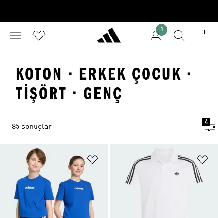
1
KOTON · ERKEK ÇOCUK ·
TIŞÖRT · GENÇ
4
85 sonuçlar
Favori Listesine Ekle
Fa