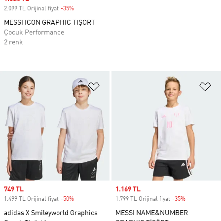
2.099 TL Orijinal fiyat
-35%
Discount
MESSI ICON GRAPHIC TİŞÖRT
Çocuk Performance
2 renk
Favori Listesine Ekle
Fa
Sale price
749 TL
Sale price
1.169 TL
1.499 TL Orijinal fiyat
-50%
Discount
1.799 TL Orijinal fiyat
-35%
Discount
adidas X Smileyworld Graphics
MESSI NAME&NUMBER