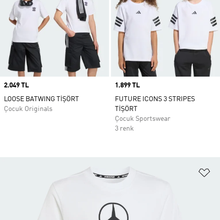
Price
2.049 TL
Price
1.899 TL
LOOSE BATWING TİŞÖRT
FUTURE ICONS 3 STRIPES
Çocuk Originals
TİŞÖRT
Çocuk Sportswear
3 renk
Fa