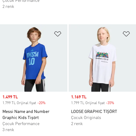
Çocuk Performance
2 renk
Favori Listesine Ekle
Fa
Sale price
1.499 TL
Sale price
1.169 TL
1.799 TL Orijinal fiyat
-20%
Discount
1.799 TL Orijinal fiyat
-35%
Discount
Messi Name and Number
LOOSE GRAPHIC TİŞÖRT
Graphic Kids Tişört
Çocuk Originals
Çocuk Performance
2 renk
3 renk