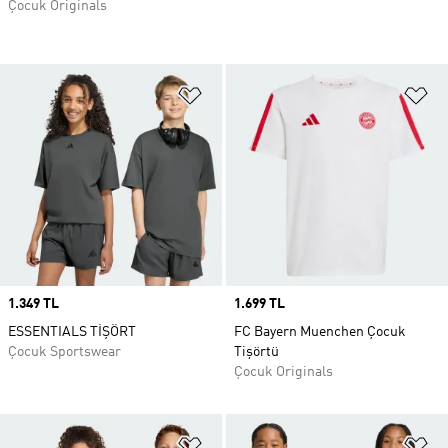
Çocuk Originals
Favori Listesine Ekle
Fa
Price
1.349 TL
Price
1.699 TL
ESSENTIALS TİŞÖRT
FC Bayern Muenchen Çocuk
Çocuk Sportswear
Tişörtü
Çocuk Originals
Favori Listesine Ekle
Fa