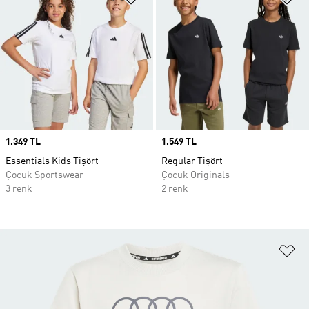
Price
1.349 TL
Price
1.549 TL
Essentials Kids Tişört
Regular Tişört
Çocuk Sportswear
Çocuk Originals
3 renk
2 renk
Fa