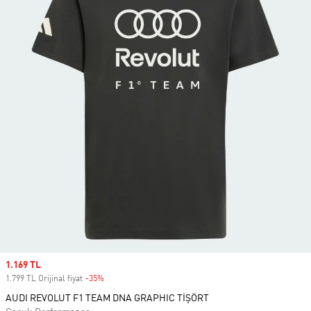
Sale price
1.169 TL
1.799 TL Orijinal fiyat
-35%
Discount
AUDI REVOLUT F1 TEAM DNA GRAPHIC TİŞÖRT