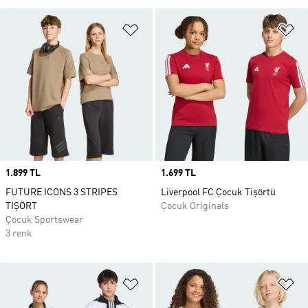
Favori Listesine Ekle
Fa
Price
1.899 TL
Price
1.699 TL
FUTURE ICONS 3 STRIPES
Liverpool FC Çocuk Tişörtü
TİŞÖRT
Çocuk Originals
Çocuk Sportswear
3 renk
Favori Listesine Ekle
Fa