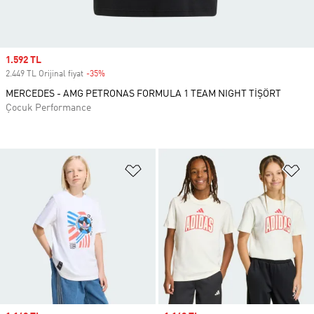
Sale price
1.592 TL
2.449 TL Orijinal fiyat
-35%
Discount
MERCEDES - AMG PETRONAS FORMULA 1 TEAM NIGHT TİŞÖRT
Çocuk Performance
Favori Listesine Ekle
Fa