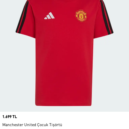
Price
1.699 TL
Manchester United Çocuk Tişörtü