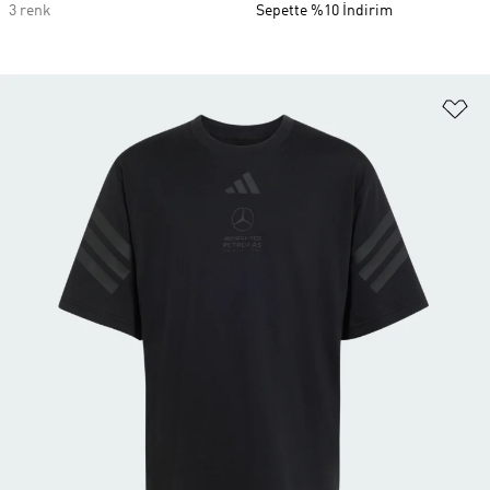
3 renk
Sepette %10 İndirim
Fa