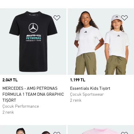
Favori Listesine Ekle
Fa
Price
2.049 TL
Price
1.199 TL
MERCEDES - AMG PETRONAS
Essentials Kids Tişört
FORMULA 1 TEAM DNA GRAPHIC
Çocuk Sportswear
TİŞÖRT
2 renk
Çocuk Performance
2 renk
Favori Listesine Ekle
Fa