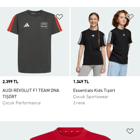
Favori Listesine Ekle
Fa
Price
2.399 TL
Price
1.349 TL
AUDI REVOLUT F1 TEAM DNA
Essentials Kids Tişört
TİŞÖRT
Çocuk Sportswear
Çocuk Performance
3 renk
Fa