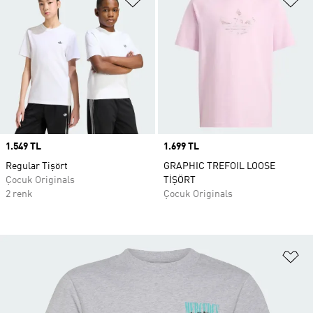
Price
1.549 TL
Price
1.699 TL
Regular Tişört
GRAPHIC TREFOIL LOOSE
Çocuk Originals
TİŞÖRT
2 renk
Çocuk Originals
Fa