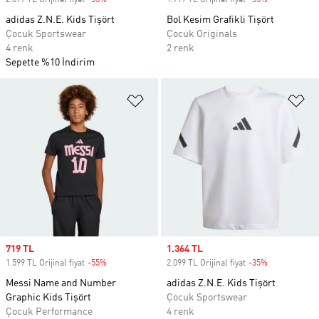
2.099 TL Orijinal fiyat
-35%
Discount
1.799 TL Orijinal fiyat
-35%
Discount
adidas Z.N.E. Kids Tişört
Bol Kesim Grafikli Tişört
Çocuk Sportswear
Çocuk Originals
4 renk
2 renk
Sepette %10 İndirim
Favori Listesine Ekle
Fa
Sale price
719 TL
Sale price
1.364 TL
1.599 TL Orijinal fiyat
-55%
Discount
2.099 TL Orijinal fiyat
-35%
Discount
Messi Name and Number
adidas Z.N.E. Kids Tişört
Graphic Kids Tişört
Çocuk Sportswear
Çocuk Performance
4 renk