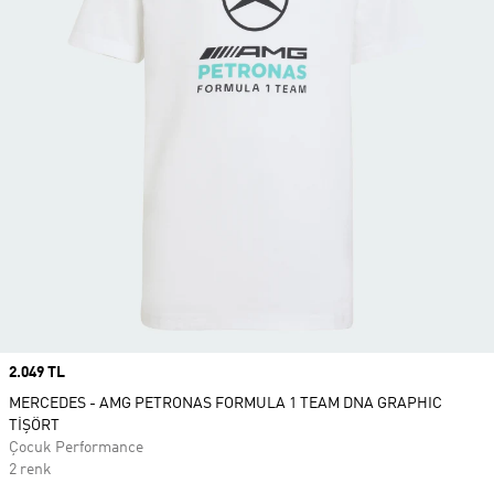
Price
2.049 TL
MERCEDES - AMG PETRONAS FORMULA 1 TEAM DNA GRAPHIC
TİŞÖRT
Çocuk Performance
2 renk