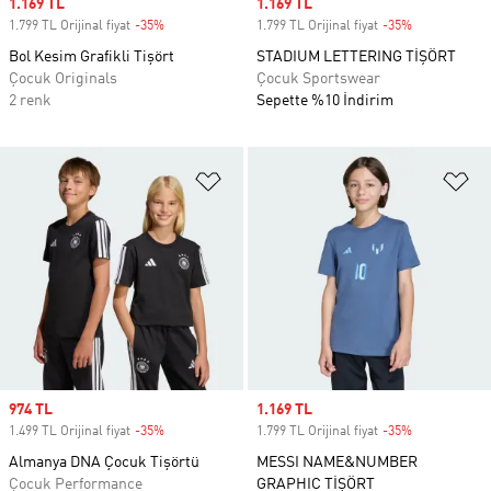
Sale price
1.169 TL
Sale price
1.169 TL
1.799 TL Orijinal fiyat
-35%
Discount
1.799 TL Orijinal fiyat
-35%
Discount
Bol Kesim Grafikli Tişört
STADIUM LETTERING TİŞÖRT
Çocuk Originals
Çocuk Sportswear
2 renk
Sepette %10 İndirim
Favori Listesine Ekle
Fa
Sale price
974 TL
Sale price
1.169 TL
1.499 TL Orijinal fiyat
-35%
Discount
1.799 TL Orijinal fiyat
-35%
Discount
Almanya DNA Çocuk Tişörtü
MESSI NAME&NUMBER
Çocuk Performance
GRAPHIC TİŞÖRT