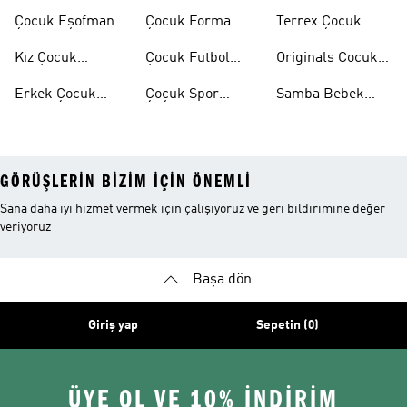
Ayakkabılar
Eşofman Takımı
Çocuk Eşofman
Çocuk Forma
Terrex Çocuk
Takımı
Ayakkabı
Kız Çocuk
Çocuk Futbol
Originals Cocuk
Ayakkabı
Ayakkabısı
Ayakkabi
Erkek Çocuk
Çoçuk Spor
Samba Bebek
Ayakkabı
Ayakkabı
Ayakkabı
GÖRÜŞLERIN BIZIM IÇIN ÖNEMLI
Sana daha iyi hizmet vermek için çalışıyoruz ve geri bildirimine değer
veriyoruz
Başa dön
Giriş yap
Sepetin (0)
ÜYE OL VE 10% İNDİRİM