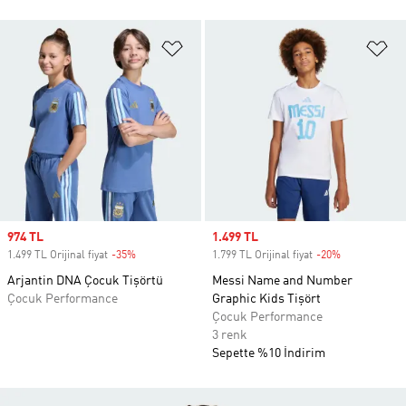
Favori Listesine Ekle
Fa
Sale price
974 TL
Sale price
1.499 TL
1.499 TL Orijinal fiyat
-35%
Discount
1.799 TL Orijinal fiyat
-20%
Discount
Arjantin DNA Çocuk Tişörtü
Messi Name and Number
Çocuk Performance
Graphic Kids Tişört
Çocuk Performance
3 renk
Sepette %10 İndirim