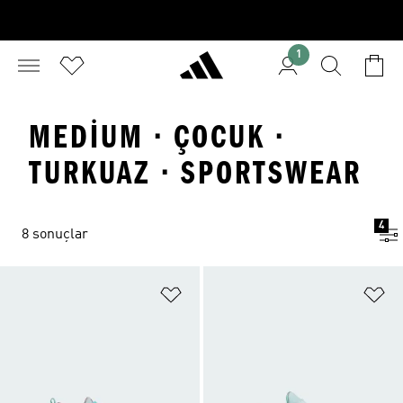
1
MEDIUM · ÇOCUK ·
TURKUAZ · SPORTSWEAR
4
8 sonuçlar
Favori Listesine Ekle
Fa