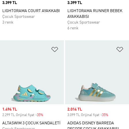
Price
3.399 TL
Price
3.399 TL
LIGHTORAMA COURT AYAKKABI
LIGHTORAMA RUNNER BEBEK
Çocuk Sportswear
AYAKKABISI
3 renk
Çocuk Sportswear
6 renk
Favori Listesine Ekle
Fa
Sale price
1.494 TL
Sale price
2.014 TL
2.299 TL Orijinal fiyat
-35%
Discount
3.099 TL Orijinal fiyat
-35%
Discount
ALTASWIM 3 ÇOCUK SANDALETİ
ADIDAS DISNEY BARREDA