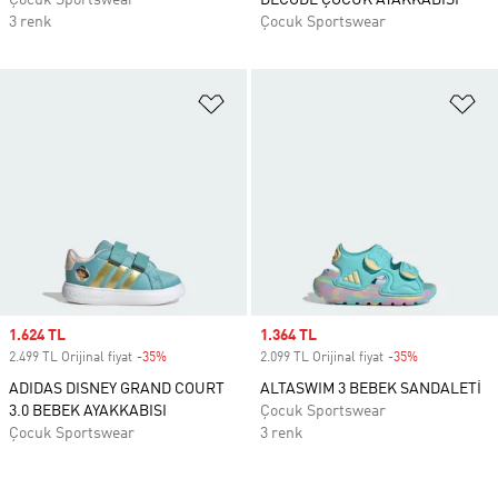
Çocuk Sportswear
DECODE ÇOCUK AYAKKABISI
3 renk
Çocuk Sportswear
Favori Listesine Ekle
Fa
Sale price
1.624 TL
Sale price
1.364 TL
2.499 TL Orijinal fiyat
-35%
Discount
2.099 TL Orijinal fiyat
-35%
Discount
ADIDAS DISNEY GRAND COURT
ALTASWIM 3 BEBEK SANDALETİ
3.0 BEBEK AYAKKABISI
Çocuk Sportswear
Çocuk Sportswear
3 renk