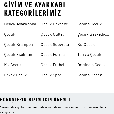
GIYIM VE AYAKKABI
KATEGORILERIMIZ
Bebek Ayakkabısı
Çocuk Ceket Ve
Samba Çocuk
Mont
Çocuk
Çocuk Outlet
Çocuk Basketbol
Ayakkabıları
Ayakkabısı
Çocuk Krampon
Çocuk Superstar
Kız Çocuk
Ayakkabılar
Eşofman Takımı
Çocuk Eşofman
Çocuk Forma
Terrex Çocuk
Takımı
Ayakkabı
Kız Çocuk
Çocuk Futbol
Originals Cocuk
Ayakkabı
Ayakkabısı
Ayakkabi
Erkek Çocuk
Çoçuk Spor
Samba Bebek
Ayakkabı
Ayakkabı
Ayakkabı
GÖRÜŞLERIN BIZIM IÇIN ÖNEMLI
Sana daha iyi hizmet vermek için çalışıyoruz ve geri bildirimine değer
veriyoruz