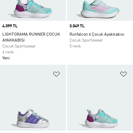
Price
4.099 TL
Price
3.049 TL
LIGHTORAMA RUNNER ÇOCUK
Runfalcon 6 Çocuk Ayakkabısı
AYAKKABISI
Çocuk Sportswear
Çocuk Sportswear
5 renk
6 renk
Yeni
Favori Listesine Ekle
Fa