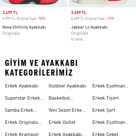
Sale price
3.499 TL
Sale price
3.499 TL
6.999 TL Orijinal fiyat
-50%
Discount
4.699 TL Orijinal fiyat
-25%
Discount
Nova IIInfinity Ayakkabı
Jabbar Lo Ayakkabı
Originals
Originals
6 renk
GIYIM VE AYAKKABI
KATEGORILERIMIZ
Erkek Ayakkabı
Outdoor Ayakkabı
Erkek Eşofman
Takımı
Superstar Erkek
Basketbol
Erkek Tişört
Ayakkabı
Ayakkabısı
Samba Erkek
Yeni Sezon Erkek
Erkek Şort
Ayakkabı
Ayakkabı
Erkek Originals
Erkek Outlet
Erkek Eşofman
Ayakkabı
Altı
Erkek Krampon
Erkek Ayakkabı
Erkek Ceket