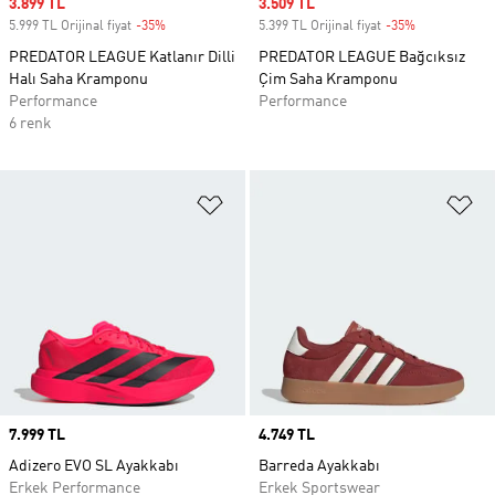
Sale price
3.899 TL
Sale price
3.509 TL
5.999 TL Orijinal fiyat
-35%
Discount
5.399 TL Orijinal fiyat
-35%
Discount
PREDATOR LEAGUE Katlanır Dilli
PREDATOR LEAGUE Bağcıksız
Halı Saha Kramponu
Çim Saha Kramponu
Performance
Performance
6 renk
Favori Listesine Ekle
Fa
Price
7.999 TL
Price
4.749 TL
Adizero EVO SL Ayakkabı
Barreda Ayakkabı
Erkek Performance
Erkek Sportswear