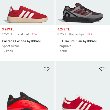
Sale price
3.249 TL
Sale price
4.249 TL
4.999 TL Orijinal fiyat
-35%
Discount
8.499 TL Orijinal fiyat
-50%
Discount
Barreda Decode Ayakkabı
EQT Takumi Sen Ayakkabı
Sportswear
Originals
12 renk
2 renk
Favori Listesine Ekle
Fa