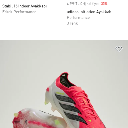
4.799 TL Orijinal fiyat
-35%
Discount
Stabil 16 Indoor Ayakkabı
Erkek Performance
adidas Initiation Ayakkabı
Performance
3 renk
Fa