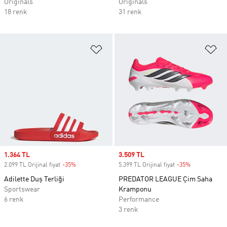
Originals
Originals
18 renk
31 renk
Favori Listesine Ekle
Fa
Sale price
1.364 TL
Sale price
3.509 TL
2.099 TL Orijinal fiyat
-35%
Discount
5.399 TL Orijinal fiyat
-35%
Discount
Adilette Duş Terliği
PREDATOR LEAGUE Çim Saha
Sportswear
Kramponu
6 renk
Performance
3 renk