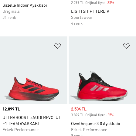
2.299 TL Orijinal fiyat
-35%
Discount
Gazelle Indoor Ayakkabı
Originals
LIGHTSHIFT TERLİK
31 renk
Sportswear
4 renk
Favori Listesine Ekle
Fa
Price
12.899 TL
Sale price
2.534 TL
3.899 TL Orijinal fiyat
-35%
Discount
ULTRABOOST 5 AUDI REVOLUT
F1 TEAM AYAKKABI
Ownthegame 3.0 Ayakkabı
Erkek Performance
Erkek Performance