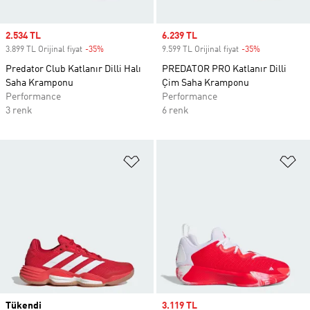
Sale price
2.534 TL
Sale price
6.239 TL
3.899 TL Orijinal fiyat
-35%
Discount
9.599 TL Orijinal fiyat
-35%
Discount
Predator Club Katlanır Dilli Halı
PREDATOR PRO Katlanır Dilli
Saha Kramponu
Çim Saha Kramponu
Performance
Performance
3 renk
6 renk
Favori Listesine Ekle
Fa
Tükendi
Sale price
3.119 TL