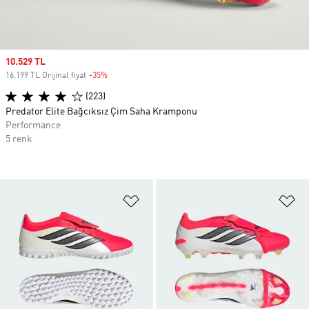
Sale price
10.529 TL
16.199 TL Orijinal fiyat
-35%
Discount
(223)
Predator Elite Bağcıksız Çim Saha Kramponu
Performance
5 renk
Favori Listesine Ekle
Fa