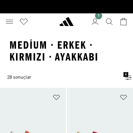
1
MEDIUM · ERKEK ·
KIRMIZI · AYAKKABI
4
28 sonuçlar
Favori Listesine Ekle
Fa