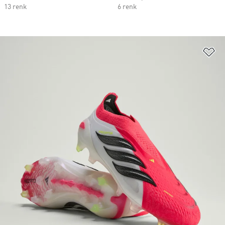
13 renk
6 renk
Fa