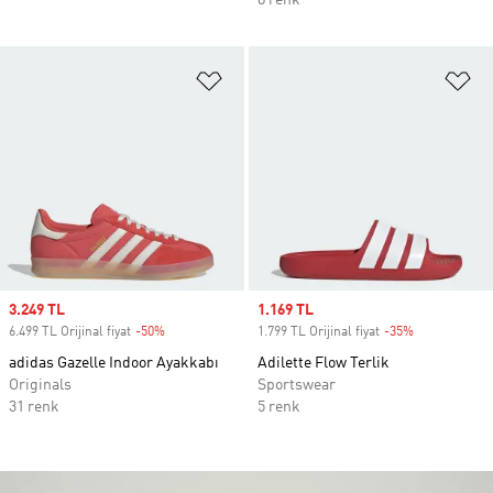
8 renk
Favori Listesine Ekle
Fa
Sale price
3.249 TL
Sale price
1.169 TL
6.499 TL Orijinal fiyat
-50%
Discount
1.799 TL Orijinal fiyat
-35%
Discount
adidas Gazelle Indoor Ayakkabı
Adilette Flow Terlik
Originals
Sportswear
31 renk
5 renk