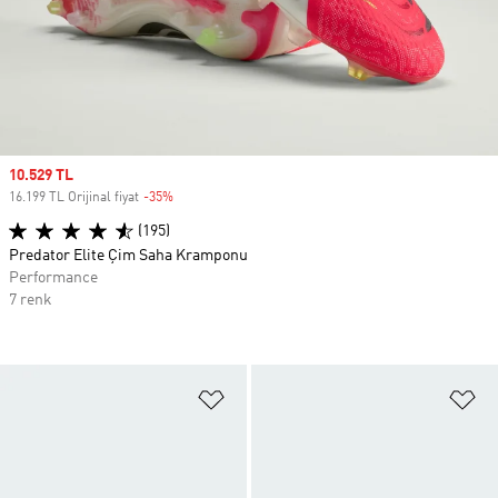
Sale price
10.529 TL
16.199 TL Orijinal fiyat
-35%
Discount
(195)
Predator Elite Çim Saha Kramponu
Performance
7 renk
Favori Listesine Ekle
Fa