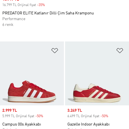
16.799 TL Orijinal fiyat
-35%
Discount
PREDATOR ELITE Katlanır Dilli Çim Saha Kramponu
Performance
6 renk
Favori Listesine Ekle
Fa
Sale price
2.999 TL
Sale price
3.249 TL
5.999 TL Orijinal fiyat
-50%
Discount
6.499 TL Orijinal fiyat
-50%
Discount
Campus 00s Ayakkabı
Gazelle Indoor Ayakkabı