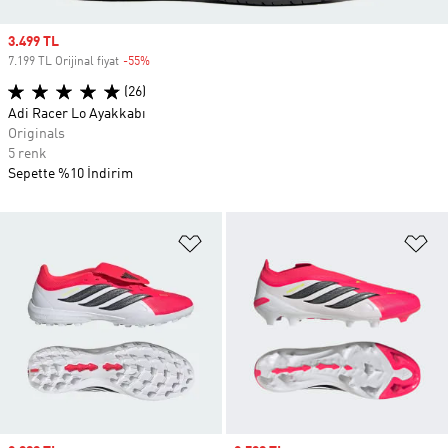
Sale price
3.499 TL
7.199 TL Orijinal fiyat
-55%
Discount
(26)
Adi Racer Lo Ayakkabı
Originals
5 renk
Sepette %10 İndirim
Favori Listesine Ekle
Fa