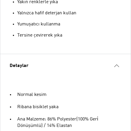
Yakın renklerle yıka
Yalnızca hafif deterjan kullan
Yumuşatıcı kullanma
Tersine çevirerek yıka
Detaylar
Normal kesim
Ribana bisiklet yaka
Ana Malzeme: 86% Polyester(100% Geri̇
Dönüşümlü) / 14% Elastan