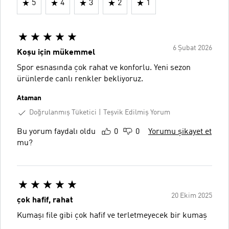
5
4
3
2
1
6 Şubat 2026
Koşu için mükemmel
Spor esnasında çok rahat ve konforlu. Yeni sezon
ürünlerde canlı renkler bekliyoruz.
Ataman
Doğrulanmış Tüketici
Teşvik Edilmiş Yorum
Bu yorum faydalı oldu
0
0
Yorumu şikayet et
mu?
20 Ekim 2025
çok hafif, rahat
Kumaşı file gibi çok hafif ve terletmeyecek bir kumaş