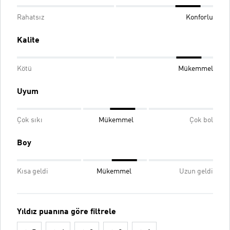
Rahatsız
Konforlu
Kalite
Kötü
Mükemmel
Uyum
Çok sıkı
Mükemmel
Çok bol
Boy
Kısa geldi
Mükemmel
Uzun geldi
Yıldız puanına göre filtrele