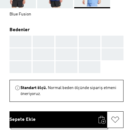
Blue Fusion
Bedenler
AAA
AAA
AAA
AAA
AAA
AAA
AAA
AAA
AAA
AAA
AAA
AAA
AAA
AAA
Standart ölçü.
Normal beden ölçünde sipariş etmeni
öneriyoruz.
Sepete Ekle