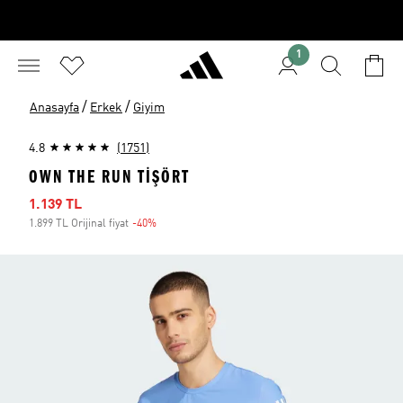
1
/
/
Anasayfa
Erkek
Giyim
4.8
(1751)
OWN THE RUN TIŞÖRT
İndirimli fiyat
1.139 TL
1.899 TL Orijinal fiyat
-40%
İndirim