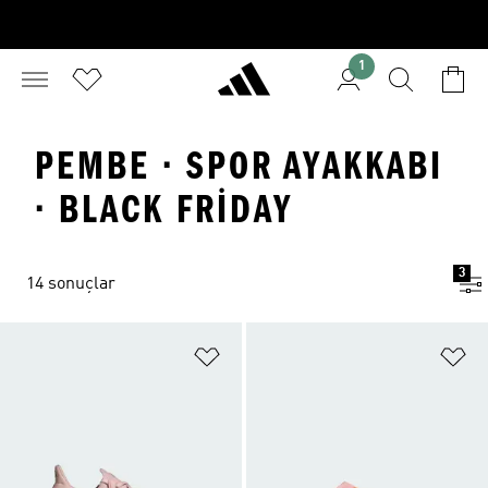
1
PEMBE · SPOR AYAKKABI
· BLACK FRIDAY
3
14 sonuçlar
Favori Listesine Ekle
Fa