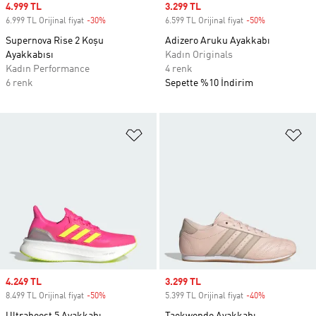
Sale price
4.999 TL
Sale price
3.299 TL
6.999 TL Orijinal fiyat
-30%
Discount
6.599 TL Orijinal fiyat
-50%
Discount
Supernova Rise 2 Koşu
Adizero Aruku Ayakkabı
Ayakkabısı
Kadın Originals
Kadın Performance
4 renk
6 renk
Sepette %10 İndirim
Favori Listesine Ekle
Fa
Sale price
4.249 TL
Sale price
3.299 TL
8.499 TL Orijinal fiyat
-50%
Discount
5.399 TL Orijinal fiyat
-40%
Discount