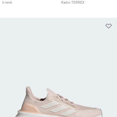
4 renk
Kadın TERREX
Fa