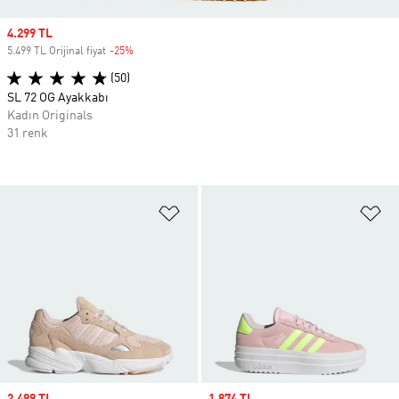
Sale price
4.299 TL
5.499 TL Orijinal fiyat
-25%
Discount
(50)
SL 72 OG Ayakkabı
Kadın Originals
31 renk
Favori Listesine Ekle
Fa