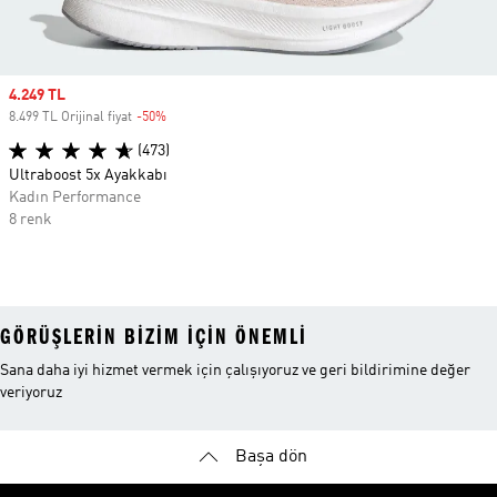
Sale price
4.249 TL
8.499 TL Orijinal fiyat
-50%
Discount
(473)
Ultraboost 5x Ayakkabı
Kadın Performance
8 renk
GÖRÜŞLERIN BIZIM IÇIN ÖNEMLI
Sana daha iyi hizmet vermek için çalışıyoruz ve geri bildirimine değer
veriyoruz
Başa dön