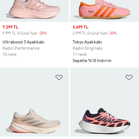
Sale price
7.299 TL
Sale price
3.699 TL
9.999 TL Orijinal fiyat
-30%
Discount
4.999 TL Orijinal fiyat
-30%
Discount
Ultraboost 5 Ayakkabı
Tokyo Ayakkabı
Kadın Performance
Kadın Originals
15 renk
11 renk
Sepette %10 İndirim
Favori Listesine Ekle
Fa