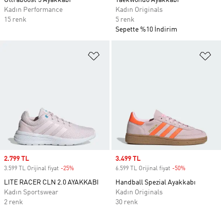
Ultraboost 5 Ayakkabı
Taekwondo Ayakkabı
Kadın Performance
Kadın Originals
15 renk
5 renk
Sepette %10 İndirim
Favori Listesine Ekle
Fa
Sale price
2.799 TL
Sale price
3.499 TL
3.599 TL Orijinal fiyat
-25%
Discount
6.599 TL Orijinal fiyat
-50%
Discount
LITE RACER CLN 2.0 AYAKKABI
Handball Spezial Ayakkabı
Kadın Sportswear
Kadın Originals
2 renk
30 renk