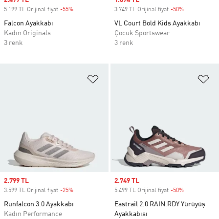
Sale price
2.499 TL
Sale price
1.874 TL
5.199 TL Orijinal fiyat
-55%
Discount
3.749 TL Orijinal fiyat
-50%
Discount
Falcon Ayakkabı
VL Court Bold Kids Ayakkabı
Kadın Originals
Çocuk Sportswear
3 renk
3 renk
Favori Listesine Ekle
Fa
Sale price
2.799 TL
Sale price
2.749 TL
3.599 TL Orijinal fiyat
-25%
Discount
5.499 TL Orijinal fiyat
-50%
Discount
Runfalcon 3.0 Ayakkabı
Eastrail 2.0 RAIN.RDY Yürüyüş
Kadın Performance
Ayakkabısı