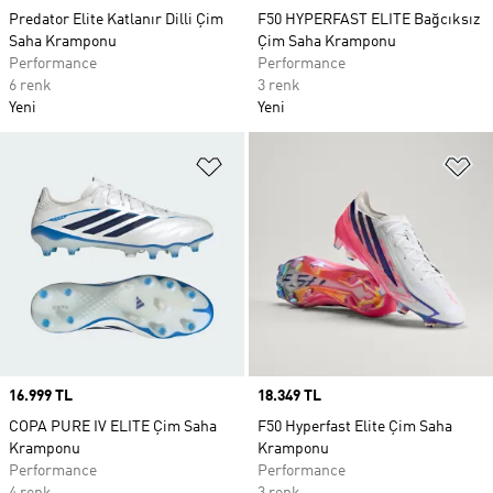
Predator Elite Katlanır Dilli Çim
F50 HYPERFAST ELITE Bağcıksız
Saha Kramponu
Çim Saha Kramponu
Performance
Performance
6 renk
3 renk
Yeni
Yeni
Favori Listesine Ekle
Fa
Price
16.999 TL
Price
18.349 TL
COPA PURE IV ELITE Çim Saha
F50 Hyperfast Elite Çim Saha
Kramponu
Kramponu
Performance
Performance