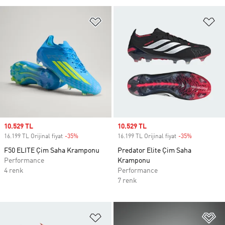
Favori Listesine Ekle
Fa
Sale price
10.529 TL
Sale price
10.529 TL
16.199 TL Orijinal fiyat
-35%
Discount
16.199 TL Orijinal fiyat
-35%
Discount
F50 ELITE Çim Saha Kramponu
Predator Elite Çim Saha
Performance
Kramponu
4 renk
Performance
7 renk
Favori Listesine Ekle
Fa