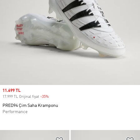
Sale price
11.699 TL
17.999 TL Orijinal fiyat
-35%
Discount
PRED94 Çim Saha Kramponu
Performance
Favori Listesine Ekle
Fa