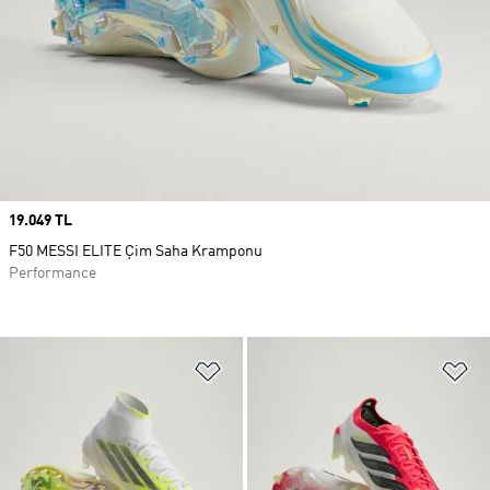
Price
19.049 TL
F50 MESSI ELITE Çim Saha Kramponu
Performance
Favori Listesine Ekle
Fa