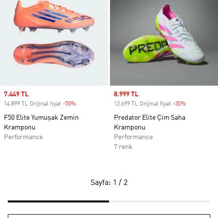
Sale price
7.449 TL
Sale price
8.999 TL
14.899 TL Orijinal fiyat
-50%
Discount
12.699 TL Orijinal fiyat
-30%
Discount
F50 Elite Yumuşak Zemin
Predator Elite Çim Saha
Kramponu
Kramponu
Performance
Performance
7 renk
Sayfa: 1 / 2