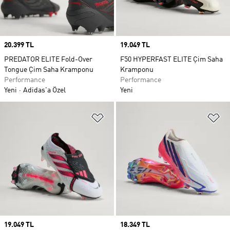
Price
20.399 TL
Price
19.049 TL
PREDATOR ELITE Fold-Over
F50 HYPERFAST ELITE Çim Saha
Tongue Çim Saha Kramponu
Kramponu
Performance
Performance
Yeni
Adidas'a Özel
Yeni
Favori Listesine Ekle
Fa
Price
19.049 TL
Price
18.349 TL