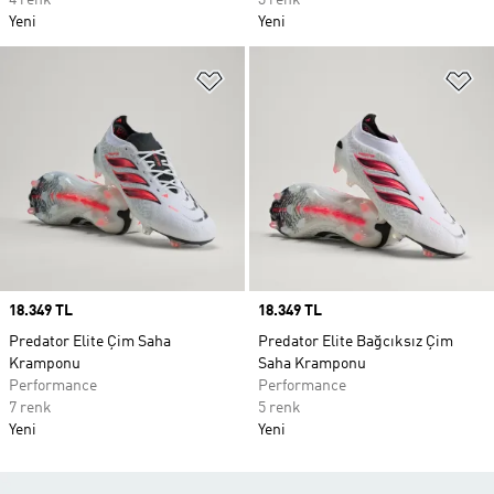
4 renk
3 renk
Yeni
Yeni
Favori Listesine Ekle
Fa
Price
18.349 TL
Price
18.349 TL
Predator Elite Çim Saha
Predator Elite Bağcıksız Çim
Kramponu
Saha Kramponu
Performance
Performance
7 renk
5 renk
Yeni
Yeni