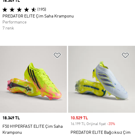
Price
18.349 TL
(195)
PREDATOR ELITE Çim Saha Kramponu
Performance
7 renk
Favori Listesine Ekle
Fa
Price
18.349 TL
Sale price
10.529 TL
16.199 TL Orijinal fiyat
-35%
Discount
F50 HYPERFAST ELITE Çim Saha
Kramponu
PREDATOR ELITE Bağcıksız Çim