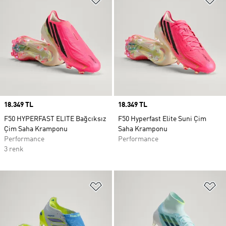
Price
18.349 TL
Price
18.349 TL
F50 HYPERFAST ELITE Bağcıksız
F50 Hyperfast Elite Suni Çim
Çim Saha Kramponu
Saha Kramponu
Performance
Performance
3 renk
Favori Listesine Ekle
Fa