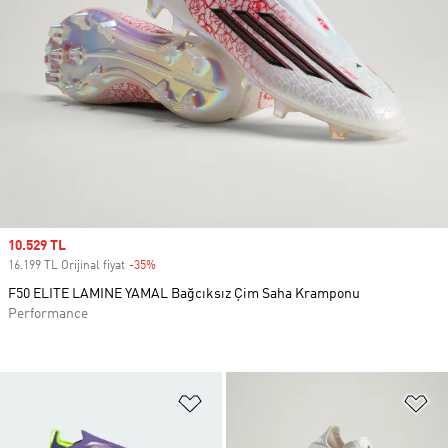
Sale price
10.529 TL
16.199 TL Orijinal fiyat
-35%
Discount
F50 ELITE LAMINE YAMAL Bağcıksız Çim Saha Kramponu
Performance
Favori Listesine Ekle
Fa