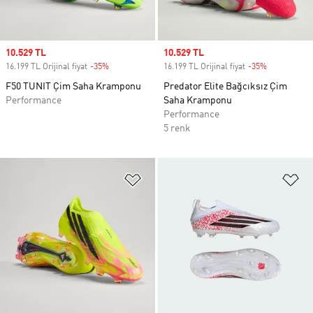
Sale price
10.529 TL
Sale price
10.529 TL
16.199 TL Orijinal fiyat
-35%
Discount
16.199 TL Orijinal fiyat
-35%
Discount
F50 TUNIT Çim Saha Kramponu
Predator Elite Bağcıksız Çim
Performance
Saha Kramponu
Performance
5 renk
Favori Listesine Ekle
Fa