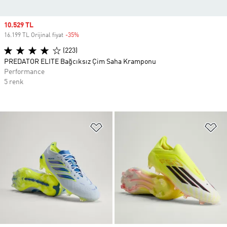
Sale price
10.529 TL
16.199 TL Orijinal fiyat
-35%
Discount
(223)
PREDATOR ELITE Bağcıksız Çim Saha Kramponu
Performance
5 renk
Favori Listesine Ekle
Fa