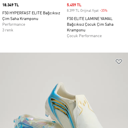
Price
18.349 TL
Sale price
5.459 TL
8.399 TL Orijinal fiyat
-35%
Discount
F50 HYPERFAST ELITE Bağcıksız
Çim Saha Kramponu
F50 ELITE LAMINE YAMAL
Performance
Bağcıksız Çocuk Çim Saha
3 renk
Kramponu
Çocuk Performance
Fa