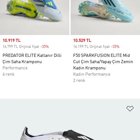
Sale price
10.919 TL
Sale price
10.529 TL
16.799 TL Orijinal fiyat
-35%
Discount
16.199 TL Orijinal fiyat
-35%
Discount
PREDATOR ELITE Katlanır Dilli
F50 SPARKFUSION ELITE Mid
Çim Saha Kramponu
Cut Çim Saha/Yapay Çim Zemin
Performance
Kadın Kramponu
6 renk
Kadın Performance
2 renk
Fa