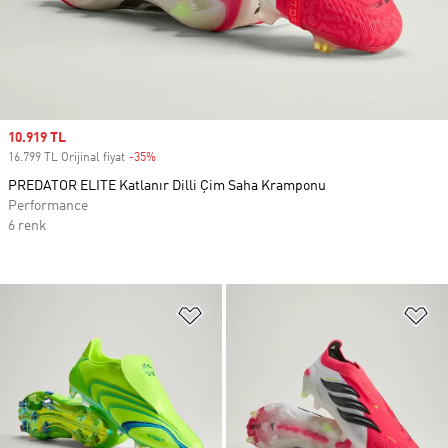
Sale price
10.919 TL
16.799 TL Orijinal fiyat
-35%
Discount
PREDATOR ELITE Katlanır Dilli Çim Saha Kramponu
Performance
6 renk
Favori Listesine Ekle
Fa