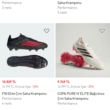
Performance
Saha Kramponu
3 renk
Performance
5 renk
Favori Listesine Ekle
Fa
Sale price
10.529 TL
Sale price
9.749 TL
16.199 TL Orijinal fiyat
-35%
Discount
14.999 TL Orijinal fiyat
-35%
Discount
F50 Elite Çim Saha Kramponu
COPA PURE IV ELITE Bağcıksız
Performance
Çim Saha Kramponu
4 renk
Performance