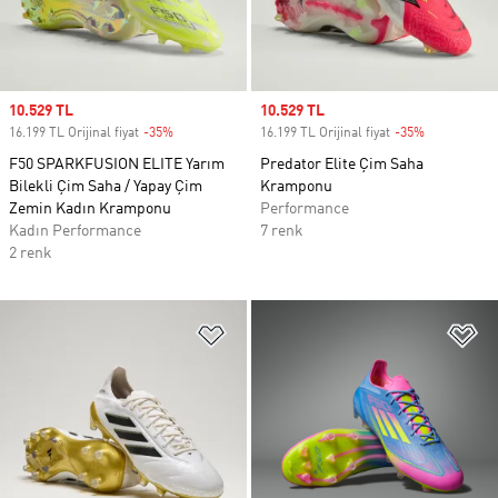
Sale price
10.529 TL
Sale price
10.529 TL
16.199 TL Orijinal fiyat
-35%
Discount
16.199 TL Orijinal fiyat
-35%
Discount
F50 SPARKFUSION ELITE Yarım
Predator Elite Çim Saha
Bilekli Çim Saha / Yapay Çim
Kramponu
Zemin Kadın Kramponu
Performance
Kadın Performance
7 renk
2 renk
Favori Listesine Ekle
Fa