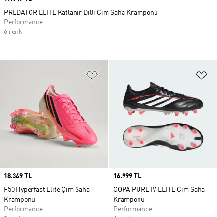
PREDATOR ELITE Katlanır Dilli Çim Saha Kramponu
Performance
6 renk
Favori Listesine Ekle
Fa
Price
18.349 TL
Price
16.999 TL
F50 Hyperfast Elite Çim Saha
COPA PURE IV ELITE Çim Saha
Kramponu
Kramponu
Performance
Performance