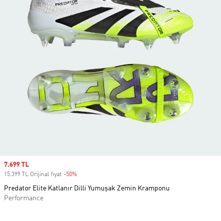
Sale price
7.699 TL
15.399 TL Orijinal fiyat
-50%
Discount
Predator Elite Katlanır Dilli Yumuşak Zemin Kramponu
Performance