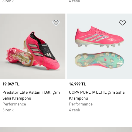
3 renk
4 renk
Favori Listesine Ekle
Fa
Price
19.049 TL
Price
16.999 TL
Predator Elite Katlanır Dilli Çim
COPA PURE IV ELITE Çim Saha
Saha Kramponu
Kramponu
Performance
Performance
6 renk
4 renk