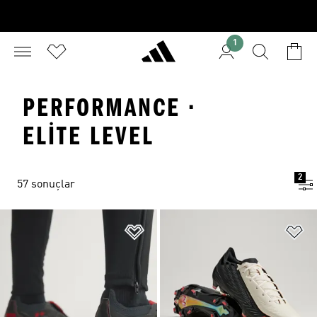
1
PERFORMANCE ·
ELITE LEVEL
2
57 sonuçlar
Favori Listesine Ekle
Fa