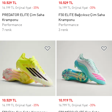
Sale price
10.529 TL
Sale price
10.529 TL
16.199 TL Orijinal fiyat
-35%
Discount
16.199 TL Orijinal fiyat
-35%
Discount
PREDATOR ELITE Çim Saha
F50 ELITE Bağcıksız Çim Saha
Kramponu
Kramponu
Performance
Performance
7 renk
3 renk
Favori Listesine Ekle
Fa
Sale price
10.529 TL
Sale price
10.919 TL
16.199 TL Orijinal fiyat
-35%
Discount
16.799 TL Orijinal fiyat
-35%
Discount