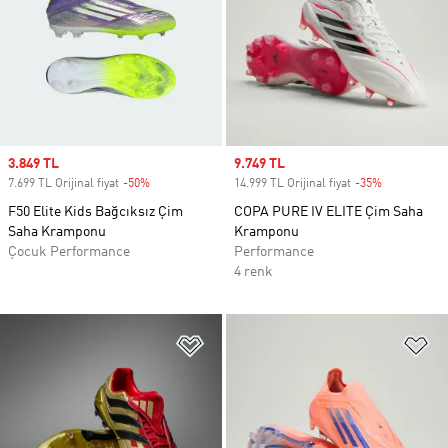
Sale price
3.849 TL
Sale price
9.749 TL
7.699 TL Orijinal fiyat
-50%
Discount
14.999 TL Orijinal fiyat
-35%
Discount
F50 Elite Kids Bağcıksız Çim
COPA PURE IV ELITE Çim Saha
Saha Kramponu
Kramponu
Çocuk Performance
Performance
4 renk
Favori Listesine Ekle
Fa