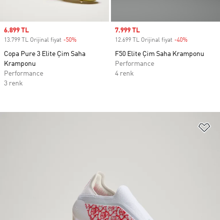
Sale price
6.899 TL
Sale price
7.999 TL
13.799 TL Orijinal fiyat
-50%
Discount
12.699 TL Orijinal fiyat
-40%
Discount
Copa Pure 3 Elite Çim Saha
F50 Elite Çim Saha Kramponu
Kramponu
Performance
Performance
4 renk
3 renk
Fa