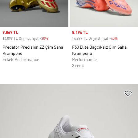
Sale price
9.869 TL
Sale price
8.194 TL
14.099 TL Orijinal fiyat
-30%
Discount
14.899 TL Orijinal fiyat
-45%
Discount
Predator Precision ZZ Çim Saha
F50 Elite Bağcıksız Çim Saha
Kramponu
Kramponu
Erkek Performance
Performance
3 renk
Fa