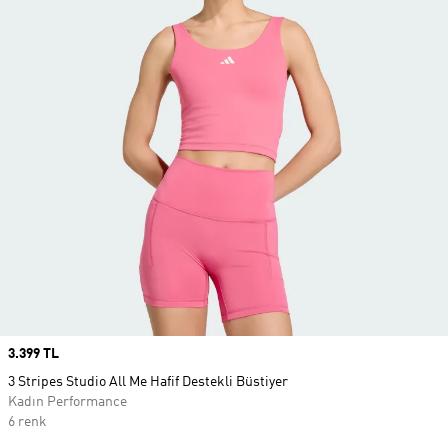
Price
3.399 TL
3 Stripes Studio All Me Hafif Destekli Büstiyer
Kadın Performance
6 renk