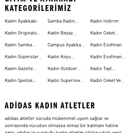
KATEGORILERIMIZ
Kadın Ayakkabı
Samba Kadın
Kadın Indirim
Ayakkabı
Kadın Originals
Kadin Beyaz
Kadın Ceket
Ayakkabı
Samba
Modelleri
Kadın Samba
Campus Ayakkabı
Kadın Esofman
Ayakkabı
Kadın
Kadın Süperstar
Kadın Koşu
Kadin Esofman
Ayakkabı
Ayakkabısı
Alti
Kadın Gazelle
Kadın Outdoor
Kadın Tayt
Ayakkabı
Ayakkabı
Modelleri
Kadın Spezial
Kadın Supernova
Kadin Ceket Ve
Ayakkabı
Ayakkabı
Mont
ADIDAS KADIN ATLETLER
adidas atletler vücuda mükemmel uyum sağlar ve
sonrasında vücudun olmazsa olmaz bir katmanı haline