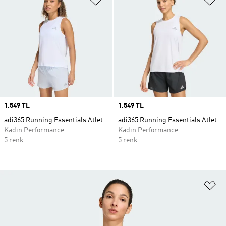
Price
1.549 TL
Price
1.549 TL
adi365 Running Essentials Atlet
adi365 Running Essentials Atlet
Kadın Performance
Kadın Performance
5 renk
5 renk
Fa