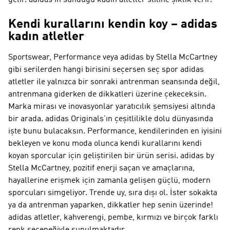
gelir. adidas'ın sunduğu kadın atletler stiline şıklık verir.
Kendi kurallarını kendin koy – adidas
kadın atletler
Sportswear, Performance veya adidas by Stella McCartney
gibi serilerden hangi birisini seçersen seç spor adidas
atletler ile yalnızca bir sonraki antrenman seansında değil,
antrenmana giderken de dikkatleri üzerine çekeceksin.
Marka mirası ve inovasyonlar yaratıcılık şemsiyesi altında
bir arada.
adidas Originals
'ın çeşitlilikle dolu dünyasında
işte bunu bulacaksın.
Performance
, kendilerinden en iyisini
bekleyen ve konu moda olunca kendi kurallarını kendi
koyan sporcular için geliştirilen bir ürün serisi.
adidas by
Stella McCartney
, pozitif enerji saçan ve amaçlarına,
hayallerine erişmek için zamanla gelişen güçlü, modern
sporcuları simgeliyor. Trende uy, sıra dışı ol. İster sokakta
ya da antrenman yaparken, dikkatler hep senin üzerinde!
adidas atletler, kahverengi, pembe, kırmızı ve birçok farklı