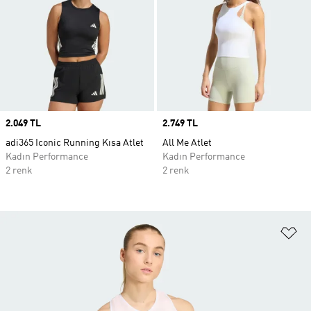
Price
2.049 TL
Price
2.749 TL
adi365 Iconic Running Kısa Atlet
All Me Atlet
Kadın Performance
Kadın Performance
2 renk
2 renk
Fa