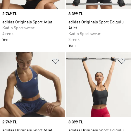
Price
2.749 TL
Price
3.399 TL
adidas Originals Sport Atlet
adidas Originals Sport Dolgulu
Kadın Sportswear
Atlet
4 renk
Kadın Sportswear
Yeni
3 renk
Yeni
Favori Listesine Ekle
Fa
Price
2.749 TL
Price
3.399 TL
adidas Originals Sport Atlet
adidas Originals Sport Dolgulu