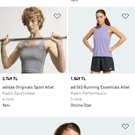
Yeni
Favori Listesine Ekle
Fa
Price
2.749 TL
Price
1.549 TL
adidas Originals Sport Atlet
adi365 Running Essentials Atlet
Kadın Sportswear
Kadın Performance
4 renk
5 renk
Yeni
Online Özel
Fa