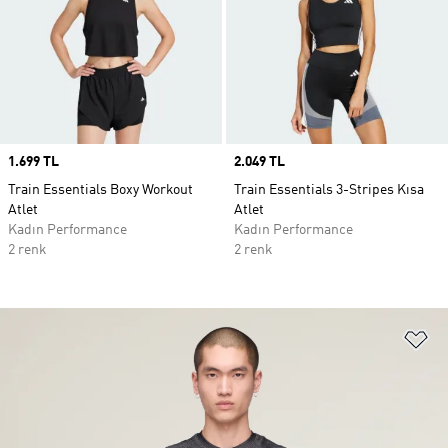
Price
1.699 TL
Price
2.049 TL
Train Essentials Boxy Workout
Train Essentials 3-Stripes Kısa
Atlet
Atlet
Kadın Performance
Kadın Performance
2 renk
2 renk
Fa