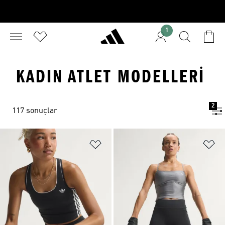
1
KADIN ATLET MODELLERI
2
117 sonuçlar
Favori Listesine Ekle
Fa