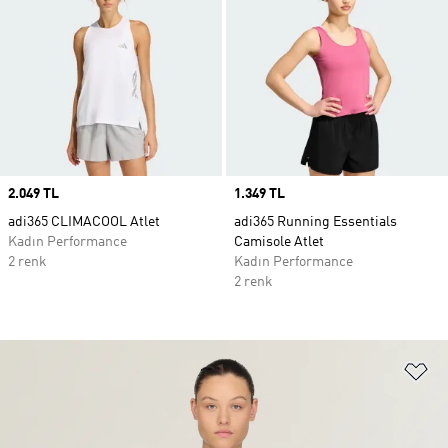
Price
2.049 TL
Price
1.349 TL
adi365 CLIMACOOL Atlet
adi365 Running Essentials
Kadın Performance
Camisole Atlet
2 renk
Kadın Performance
2 renk
Fa