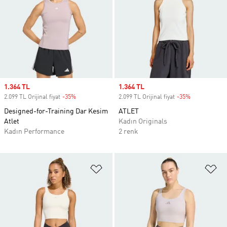
Sale price
1.364 TL
Sale price
1.364 TL
2.099 TL Orijinal fiyat
-35%
Discount
2.099 TL Orijinal fiyat
-35%
Discount
Designed-for-Training Dar Kesim
ATLET
Atlet
Kadın Originals
Kadın Performance
2 renk
Favori Listesine Ekle
Fa