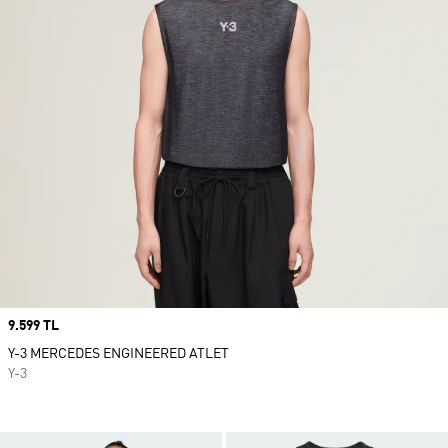
Price
9.599 TL
Y-3 MERCEDES ENGINEERED ATLET
Y-3