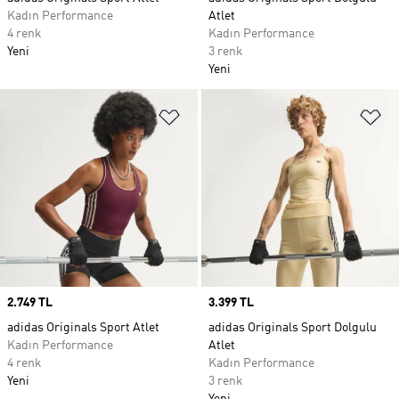
Kadın Performance
Atlet
4 renk
Kadın Performance
Yeni
3 renk
Yeni
Favori Listesine Ekle
Fa
Price
2.749 TL
Price
3.399 TL
adidas Originals Sport Atlet
adidas Originals Sport Dolgulu
Kadın Performance
Atlet
4 renk
Kadın Performance
Yeni
3 renk