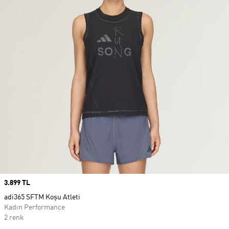
Price
3.899 TL
adi365 SFTM Koşu Atleti
Kadın Performance
2 renk