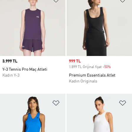
Price
3.999 TL
Sale price
999 TL
1.899 TL Orijinal fiyat
-50%
Discount
Y-3 Tennis Pro Maç Atleti
Kadın Y-3
Premium Essentials Atlet
Kadın Originals
Favori Listesine Ekle
Fa