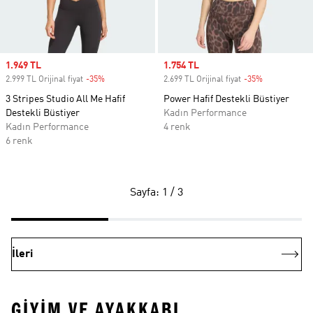
Sale price
1.949 TL
Sale price
1.754 TL
2.999 TL Orijinal fiyat
-35%
Discount
2.699 TL Orijinal fiyat
-35%
Discount
3 Stripes Studio All Me Hafif
Power Hafif Destekli Büstiyer
Destekli Büstiyer
Kadın Performance
Kadın Performance
4 renk
6 renk
Sayfa: 1 / 3
İleri
GIYIM VE AYAKKABI