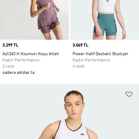
Price
3.299 TL
Price
3.049 TL
Adi365 H.Koumori Koşu Atleti
Power Hafif Destekli Büstiyer
Kadın Performance
Kadın Performance
2 renk
4 renk
sadece adidas'ta
Fa