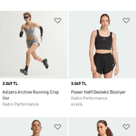
Favori Listesine Ekle
Fa
Price
3.049 TL
Price
3.049 TL
Adizero Archive Running Crop
Power Hafif Destekli Büstiyer
Üst
Kadın Performance
Kadın Performance
4 renk
Favori Listesine Ekle
Fa