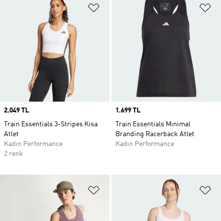
Favori Listesine Ekle
Fa
Price
2.049 TL
Price
1.699 TL
Train Essentials 3-Stripes Kısa
Train Essentials Minimal
Atlet
Branding Racerback Atlet
Kadın Performance
Kadın Performance
2 renk
Favori Listesine Ekle
Fa