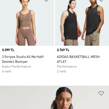
Price
3.399 TL
Price
2.749 TL
3 Stripes Studio All Me Hafif
ADIDAS BASKETBALL MESH
Destekli Büstiyer
ATLET
Kadın Performance
Performance
6 renk
2 renk
Fa