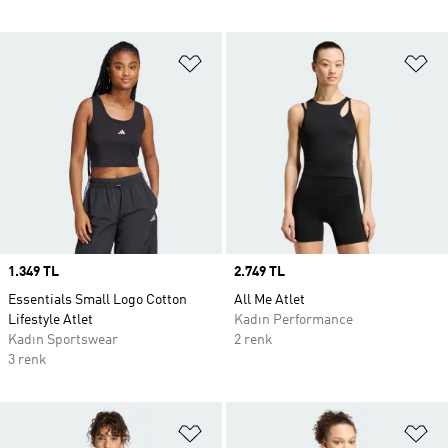
Favori Listesine Ekle
Fa
Price
1.349 TL
Price
2.749 TL
Essentials Small Logo Cotton
All Me Atlet
Lifestyle Atlet
Kadın Performance
Kadın Sportswear
2 renk
3 renk
Favori Listesine Ekle
Fa