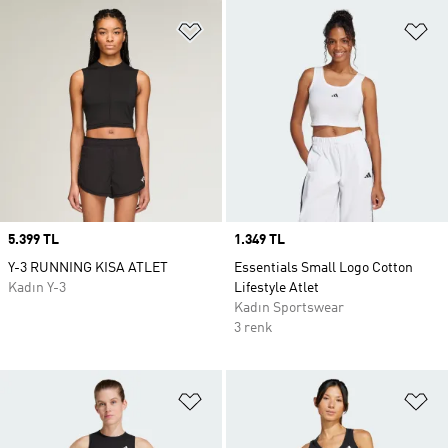
Favori Listesine Ekle
Fa
Price
5.399 TL
Price
1.349 TL
Y-3 RUNNING KISA ATLET
Essentials Small Logo Cotton
Kadın Y-3
Lifestyle Atlet
Kadın Sportswear
3 renk
Favori Listesine Ekle
Fa