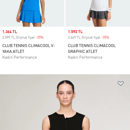
Sale price
1.364 TL
Sale price
1.592 TL
2.099 TL Orijinal fiyat
-35%
Discount
2.449 TL Orijinal fiyat
-35%
Discount
CLUB TENNIS CLIMACOOL V-
CLUB TENNIS CLIMACOOL
YAKA ATLET
GRAPHIC ATLET
Kadın Performance
Kadın Performance
Fa