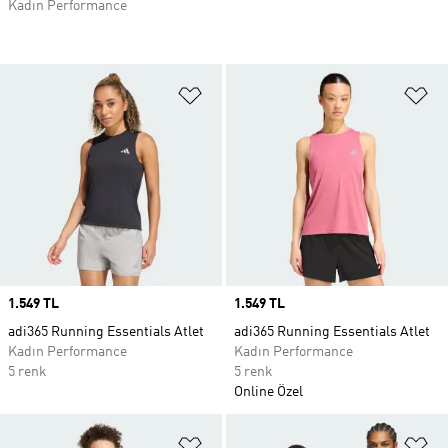
Kadın Performance
Favori Listesine Ekle
Fa
Price
1.549 TL
Price
1.549 TL
adi365 Running Essentials Atlet
adi365 Running Essentials Atlet
Kadın Performance
Kadın Performance
5 renk
5 renk
Online Özel
Favori Listesine Ekle
Fa