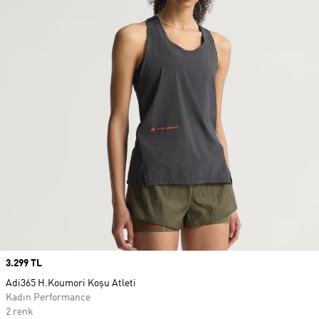
Price
3.299 TL
Adi365 H.Koumori Koşu Atleti
Kadın Performance
2 renk