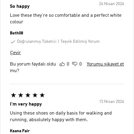
26 Nisan 2026
So happy
Love these they’re so comfortable and a perfect white
colour
Beth08
Doğrulanmış Tüketici
Teşvik Edilmiş Yorum
Çevir
Bu yorum faydalı oldu
0
0
Yorumu şikayet et
mu?
15 Nisan 2026
I'm very happy
Using these shoes on daily basis for walking and
running, absolutely happy with them.
Ksana Fair