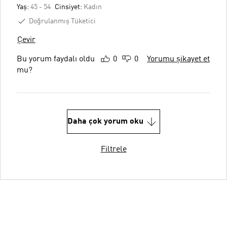
Yaş:
45 - 54
Cinsiyet:
Kadın
Doğrulanmış Tüketici
Çevir
Bu yorum faydalı oldu
0
0
Yorumu şikayet et
mu?
Daha çok yorum oku
Filtrele