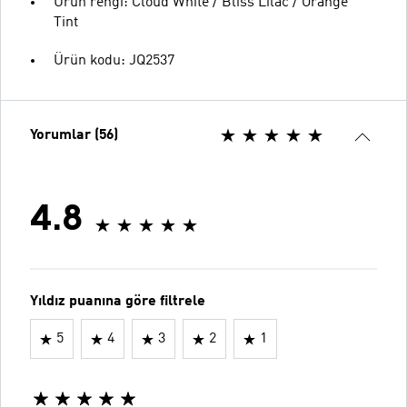
Ürün rengi: Cloud White / Bliss Lilac / Orange
Tint
Ürün kodu: JQ2537
Yorumlar (56)
4.8
Yıldız puanına göre filtrele
5
4
3
2
1