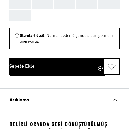
AAA
AAA
AAA
AAA
AAA
AAA
Standart ölçü.
Normal beden ölçünde sipariş etmeni
öneriyoruz.
Sepete Ekle
Açıklama
BELIRLI ORANDA GERI DÖNÜŞTÜRÜLMÜŞ