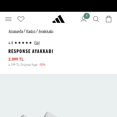
1
/
/
Anasayfa
Kadın
Ayakkabı
4.8
(56)
RESPONSE AYAKKABI
İndirimli fiyat
2.099 TL
4.199 TL Orijinal fiyat
-50%
İndirim