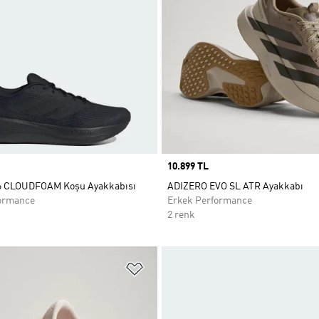
Price
10.899 TL
 6 CLOUDFOAM Koşu Ayakkabısı
ADIZERO EVO SL ATR Ayakkabı
ormance
Erkek Performance
2 renk
ne Ekle
Favori Listesine Ekle