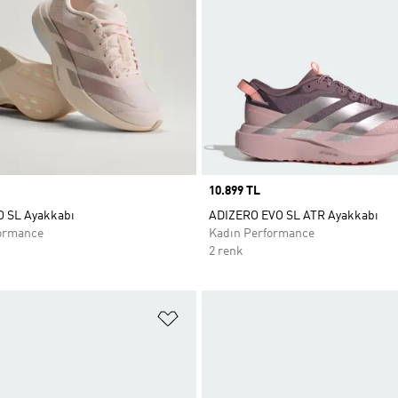
Price
10.899 TL
O SL Ayakkabı
ADIZERO EVO SL ATR Ayakkabı
ormance
Kadın Performance
2 renk
ne Ekle
Favori Listesine Ekle