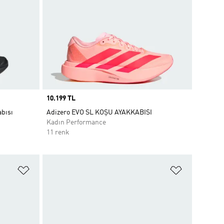
Price
10.199 TL
bısı
Adizero EVO SL KOŞU AYAKKABISI
Kadın Performance
11 renk
Favori Listesine Ekle
Favori List