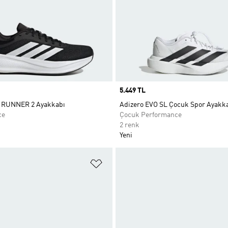
Price
5.449 TL
RUNNER 2 Ayakkabı
Adizero EVO SL Çocuk Spor Ayakka
ce
Çocuk Performance
2 renk
Yeni
ne Ekle
Favori Listesine Ekle