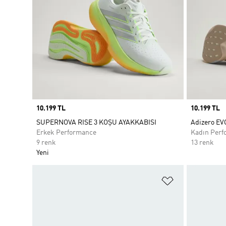
Price
10.199 TL
Price
10.199 TL
SUPERNOVA RISE 3 KOŞU AYAKKABISI
Adizero EV
Erkek Performance
Kadın Perf
9 renk
13 renk
Yeni
Favori Listesi