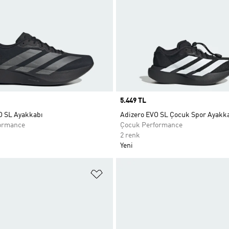
Price
5.449 TL
O SL Ayakkabı
Adizero EVO SL Çocuk Spor Ayakka
ormance
Çocuk Performance
2 renk
Yeni
ne Ekle
Favori Listesine Ekle