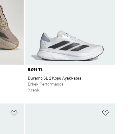
Price
5.099 TL
Duramo SL 2 Koşu Ayakkabısı
Erkek Performance
9 renk
Favori Listesine Ekle
Favori List