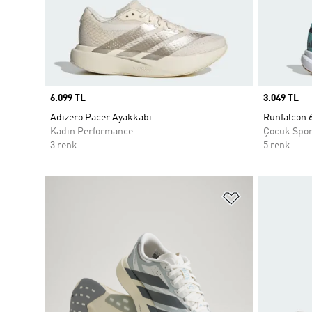
Price
6.099 TL
Price
3.049 TL
Adizero Pacer Ayakkabı
Runfalcon 
Kadın Performance
Çocuk Spo
3 renk
5 renk
Favori Listesi