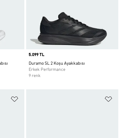
Price
5.099 TL
bısı
Duramo SL 2 Koşu Ayakkabısı
Erkek Performance
9 renk
Favori Listesine Ekle
Favori List