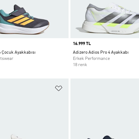
Price
16.999 TL
6 Çocuk Ayakkabısı
Adizero Adios Pro 4 Ayakkabı
rtswear
Erkek Performance
18 renk
ne Ekle
Favori Listesine Ekle