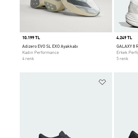
Price
10.199 TL
Price
4.249 TL
Adizero EVO SL EXO Ayakkabı
GALAXY 8 
Kadın Performance
Erkek Perf
4 renk
5 renk
Favori Listesi