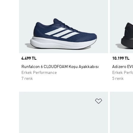
Price
4.499 TL
Price
10.199 TL
Runfalcon 6 CLOUDFOAM Koşu Ayakkabısı
Adizero EV
Erkek Performance
Erkek Perf
7 renk
5 renk
Favori Listesi