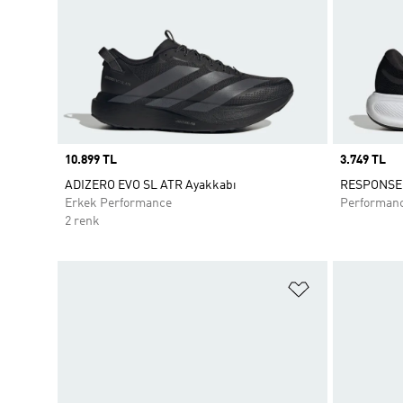
Price
10.899 TL
Price
3.749 TL
ADIZERO EVO SL ATR Ayakkabı
RESPONSE 
Erkek Performance
Performan
2 renk
Favori Listesi