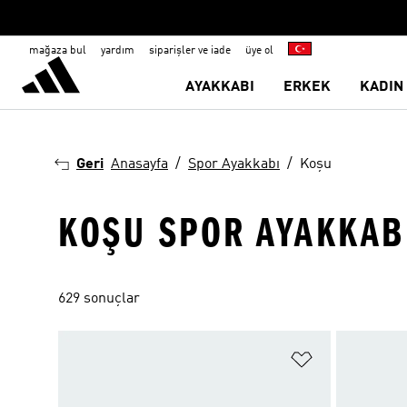
mağaza bul
yardım
siparişler ve iade
üye ol
AYAKKABI
ERKEK
KADIN
Geri
Anasayfa
Spor Ayakkabı
Koşu
KOŞU SPOR AYAKKAB
629 sonuçlar
Favori Listesi