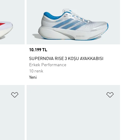
Price
10.199 TL
SUPERNOVA RISE 3 KOŞU AYAKKABISI
Erkek Performance
10 renk
Yeni
Favori Listesine Ekle
Favori List