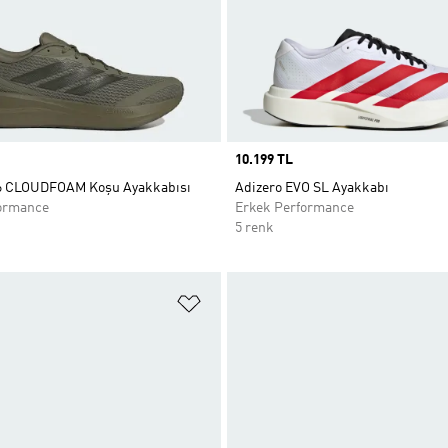
Price
10.199 TL
 6 CLOUDFOAM Koşu Ayakkabısı
Adizero EVO SL Ayakkabı
ormance
Erkek Performance
5 renk
ne Ekle
Favori Listesine Ekle