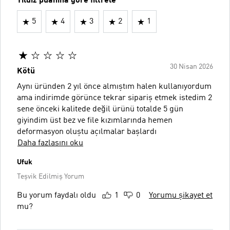
Yıldız puanına göre filtrele
5
4
3
2
1
30 Nisan 2026
Kötü
Aynı üründen 2 yıl önce almıştım halen kullanıyordum
ama indirimde görünce tekrar sipariş etmek istedim 2
sene önceki kalitede değil ürünü totalde 5 gün
giyindim üst bez ve file kızımlarında hemen
deformasyon oluştu açılmalar başlardı
Daha fazlasını oku
Ufuk
Teşvik Edilmiş Yorum
Bu yorum faydalı oldu
1
0
Yorumu şikayet et
mu?