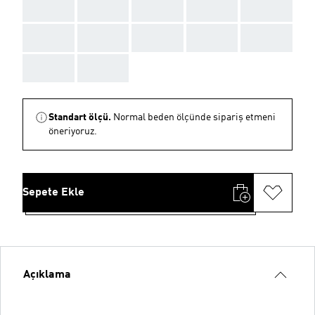
AAA
AAA
AAA
AAA
AAA
AAA
AAA
AAA
AAA
AAA
AAA
AAA
Standart ölçü.
Normal beden ölçünde sipariş etmeni
öneriyoruz.
Sepete Ekle
Açıklama