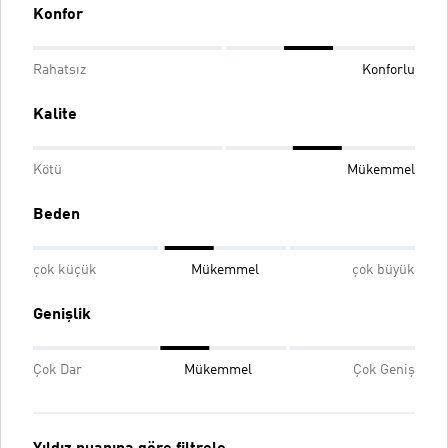
Konfor
Rahatsız
Konforlu
Kalite
Kötü
Mükemmel
Beden
çok küçük
Mükemmel
çok büyük
Genişlik
Çok Dar
Mükemmel
Çok Geniş