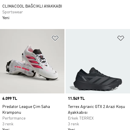
CLIMACOOL BAĞCIKLI AYAKKABI
Sportswear
Yeni
Favori Listesine Ekle
Fa
Price
6.099 TL
Price
11.549 TL
Predator League Çim Saha
Terrex Agravic GTX 2 Arazi Koşu
Kramponu
Ayakkabısı
Performance
Erkek TERREX
3 renk
3 renk