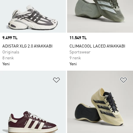
Price
9.499 TL
Price
11.549 TL
ADISTAR XLG 2.0 AYAKKABI
CLIMACOOL LACED AYAKKABI
Originals
Sportswear
8 renk
9 renk
Yeni
Yeni
Favori Listesine Ekle
Fa