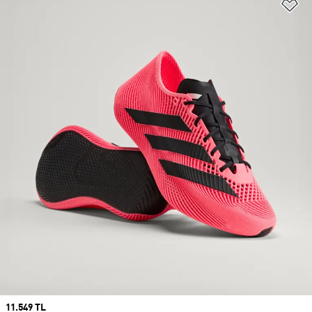
Fa
Price
11.549 TL