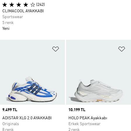
(242)
CLIMACOOL AYAKKABI
Sportswear
5 renk
Yeni
Favori Listesine Ekle
Fa
Price
9.499 TL
Price
10.199 TL
ADISTAR XLG 2.0 AYAKKABI
HOLO PEAK Ayakkabı
Originals
Erkek Sportswear
8 renk
2 renk