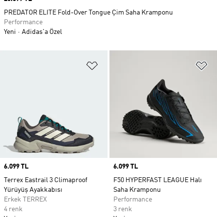
PREDATOR ELITE Fold-Over Tongue Çim Saha Kramponu
Performance
Yeni
Adidas'a Özel
Favori Listesine Ekle
Fa
Price
6.099 TL
Price
6.099 TL
Terrex Eastrail 3 Climaproof
F50 HYPERFAST LEAGUE Halı
Yürüyüş Ayakkabısı
Saha Kramponu
Erkek TERREX
Performance
4 renk
3 renk