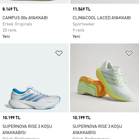
Price
8.149 TL
Price
11.549 TL
CAMPUS 00s AYAKKABI
CLIMACOOL LACED AYAKKABI
Erkek Originals
Sportswear
20 renk
9 renk
Yeni
Yeni
Favori Listesine Ekle
Fa
Price
10.199 TL
Price
10.199 TL
SUPERNOVA RISE 3 KOŞU
SUPERNOVA RISE 3 KOŞU
AYAKKABISI
AYAKKABISI