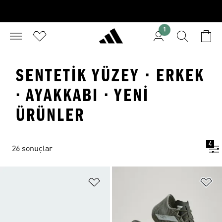
1
SENTETIK YÜZEY · ERKEK
· AYAKKABI · YENI
ÜRÜNLER
4
26 sonuçlar
Favori Listesine Ekle
Fa