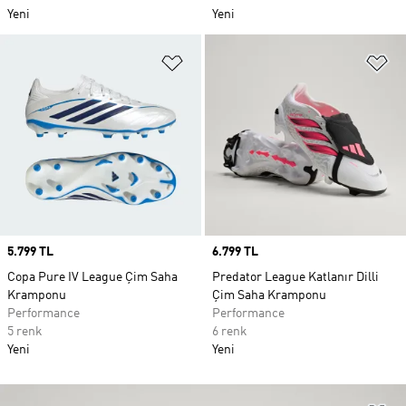
Yeni
Yeni
Favori Listesine Ekle
Fa
Price
5.799 TL
Price
6.799 TL
Copa Pure IV League Çim Saha
Predator League Katlanır Dilli
Kramponu
Çim Saha Kramponu
Performance
Performance
5 renk
6 renk
Yeni
Yeni