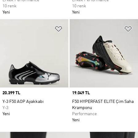
Erkek Performance
Erkek Performance
10 renk
10 renk
Yeni
Yeni
Favori Listesine Ekle
Fa
Price
20.399 TL
Price
19.049 TL
Y-3 F50 AOP Ayakkabı
F50 HYPERFAST ELITE Çim Saha
Y-3
Kramponu
Yeni
Performance
Yeni