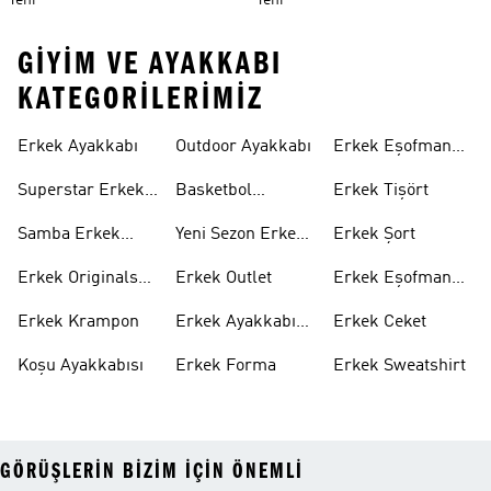
Yeni
Yeni
GIYIM VE AYAKKABI
KATEGORILERIMIZ
Erkek Ayakkabı
Outdoor Ayakkabı
Erkek Eşofman
Takımı
Superstar Erkek
Basketbol
Erkek Tişört
Ayakkabı
Ayakkabısı
Samba Erkek
Yeni Sezon Erkek
Erkek Şort
Ayakkabı
Ayakkabı
Erkek Originals
Erkek Outlet
Erkek Eşofman
Ayakkabı
Altı
Erkek Krampon
Erkek Ayakkabı
Erkek Ceket
Indirim
Koşu Ayakkabısı
Erkek Forma
Erkek Sweatshirt
GÖRÜŞLERIN BIZIM IÇIN ÖNEMLI