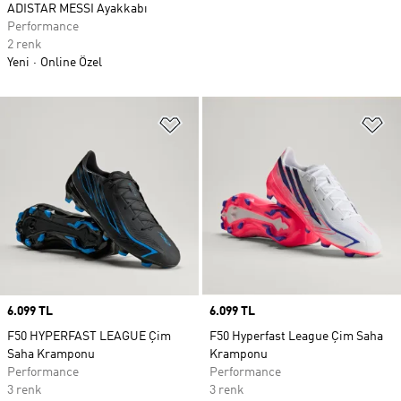
ADISTAR MESSI Ayakkabı
Performance
2 renk
Yeni
Online Özel
Favori Listesine Ekle
Fa
Price
6.099 TL
Price
6.099 TL
F50 HYPERFAST LEAGUE Çim
F50 Hyperfast League Çim Saha
Saha Kramponu
Kramponu
Performance
Performance
3 renk
3 renk