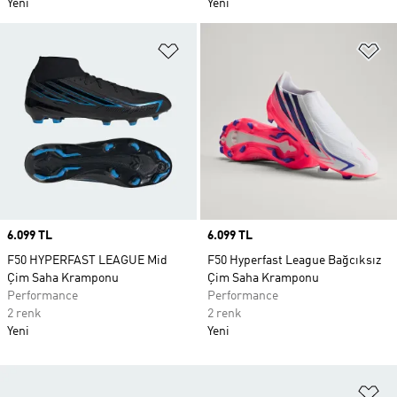
Yeni
Yeni
Favori Listesine Ekle
Fa
Price
6.099 TL
Price
6.099 TL
F50 HYPERFAST LEAGUE Mid
F50 Hyperfast League Bağcıksız
Çim Saha Kramponu
Çim Saha Kramponu
Performance
Performance
2 renk
2 renk
Yeni
Yeni
Fa