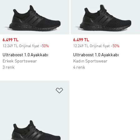
Sale price
6.499 TL
Sale price
6.499 TL
12.249 TL Orijinal fiyat
-50%
Discount
12.249 TL Orijinal fiyat
-50%
Discount
Ultraboost 1.0 Ayakkabı
Ultraboost 1.0 Ayakkabı
Erkek Sportswear
Kadın Sportswear
3 renk
4 renk
Favori Listesine Ekle