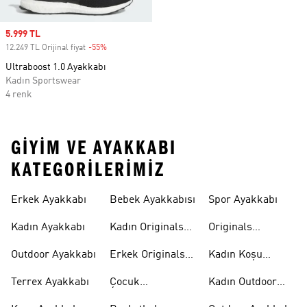
Sale price
5.999 TL
12.249 TL Orijinal fiyat
-55%
Discount
Ultraboost 1.0 Ayakkabı
Kadın Sportswear
4 renk
GIYIM VE AYAKKABI
KATEGORILERIMIZ
Erkek Ayakkabı
Bebek Ayakkabısı
Spor Ayakkabı
Kadın Ayakkabı
Kadın Originals
Originals
Ayakkabı
Ayakkabi
Outdoor Ayakkabı
Erkek Originals
Kadın Koşu
Ayakkabı
Ayakkabısı
Terrex Ayakkabı
Çocuk
Kadın Outdoor
Ayakkabıları
Ayakkabı