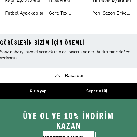
Koşu Ayakkabısı
Basketbol
Outdoor Ayakkabı
Ayakkabısı
Futbol Ayakkabısı
Gore Tex
Yeni Sezon Erkek
Ayakkabı
Ayakkabı
GÖRÜŞLERIN BIZIM IÇIN ÖNEMLI
Sana daha iyi hizmet vermek için çalışıyoruz ve geri bildirimine değer
veriyoruz
Başa dön
Giriş yap
Sepetin (0)
ÜYE OL VE 10% İNDİRİM
KAZAN